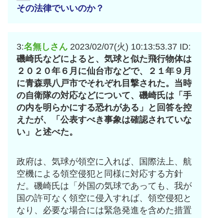
その法律でいいのか？
3:
名無しさん
2023/02/07(火) 10:13:53.37
ID:
磯崎氏などによると、気球と似た飛行物体は
２０２０年６月に仙台市などで、２１年９月
に青森県八戸市でそれぞれ目撃された。当時
の自衛隊の対応などについて、磯崎氏は「手
の内を明らかにする恐れがある」と回答を控
えたが、「公表すべき事象は確認されていな
い」と述べた。
政府は、気球が領空に入れば、国際法上、航
空機による領空侵犯と同様に対応する方針
だ。磯崎氏は「外国の気球であっても、我が
国の許可なく領空に侵入すれば、領空侵犯と
なり、必要な場合には緊急発進を含めた措置