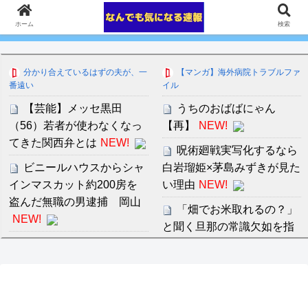
ホーム
検索
分かり合えているはずの夫が、一
【マンガ】海外病院トラブルファ
番遠い
イル
【芸能】メッセ黒田
うちのおばばにゃん
（56）若者が使わなくなっ
【再】
NEW!
てきた関西弁とは
NEW!
呪術廻戦実写化するなら
ビニールハウスからシャ
白岩瑠姫×茅島みずきが見た
インマスカット約200房を
い理由
NEW!
盗んだ無職の男逮捕 岡山
「畑でお米取れるの？」
NEW!
と聞く旦那の常識欠如を指
【悲報】税務署が脱税ｗ
摘したら「大学に行ってれ
ｗｗｗｗｗｗｗｗ
NEW!
ば知ってたと思うよ」と真
顔で返された。
彡(●)(●)「汗だくのJKの
イラストを描け」烙
セ・リーグ出塁回数ラン