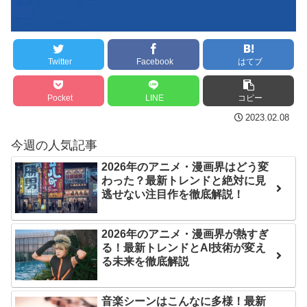
はチキン」
に世界が衝撃
七ツ森りり ご令嬢と召使
【第7話予告】水10ドラ
いの禁断の恋…1日だけ許さ
マ『ラムネモンキー』 トレ
Twitter
Facebook
はてブ
れた夫婦としての時間をひ
ンディなクリスマスイヴ
たすら愛し合う。
2/25(水)
Pocket
LINE
コピー
36歳の彼女と結婚したい
Powered by livedoor 相
2023.02.08
のに、家族が猛反対。家族
互RSS
今週の人気記事
から信じられない言葉が飛
び出した… 他
2026年のアニメ・漫画界はどう変
わった？最新トレンドと絶対に見
「本気で潰しにきてる」
逃せない注目作を徹底解説！
滝沢秀明の新オーディショ
ンが“まんまジャニーズ”とフ
2026年のアニメ・漫画界が熱すぎ
ァン衝撃
る！最新トレンドとAI技術が変え
る未来を徹底解説
Powered by livedoor 相
互RSS
音楽シーンはこんなに多様！最新