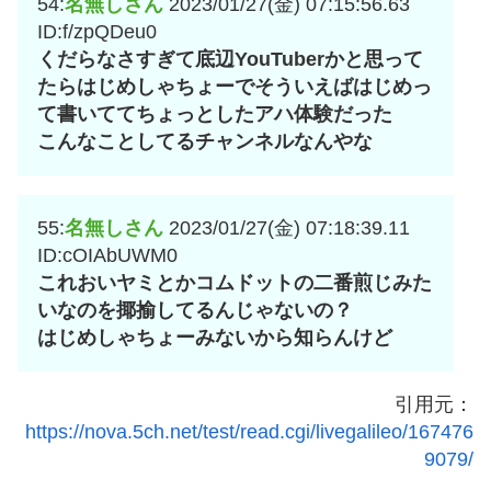
54:
名無しさん
2023/01/27(金) 07:15:56.63
ID:f/zpQDeu0
くだらなさすぎて底辺YouTuberかと思って
たらはじめしゃちょーでそういえばはじめっ
て書いててちょっとしたアハ体験だった
こんなことしてるチャンネルなんやな
55:
名無しさん
2023/01/27(金) 07:18:39.11
ID:cOIAbUWM0
これおいヤミとかコムドットの二番煎じみた
いなのを揶揄してるんじゃないの？
はじめしゃちょーみないから知らんけど
引用元：
https://nova.5ch.net/test/read.cgi/livegalileo/167476
9079/