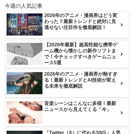
今週の人気記事
【第7話予告】水10ドラ
Powered by livedoor 相
マ『ラムネモンキー』 トレ
2026年のアニメ・漫画界はどう変
わった？最新トレンドと絶対に見
互RSS
ンディなクリスマスイヴ
逃せない注目作を徹底解説！
2/25(水)
36歳の彼女と結婚したい
【2026年最新】超高性能な携帯ゲ
のに、家族が猛反対。家族
ーム機から懐かしの新作ソフトま
から信じられない言葉が飛
で！今チェックすべきゲームニュ
ース5選
び出した… 他
「本気で潰しにきてる」
2026年のアニメ・漫画界が熱すぎ
る！最新トレンドとAI技術が変え
滝沢秀明の新オーディショ
る未来を徹底解説
ンが“まんまジャニーズ”とフ
ァン衝撃
音楽シーンはこんなに多様！最新
Powered by livedoor 相
ニュースから見えてくる「今」
互RSS
「Twitter（X）に代わるSNS」人気