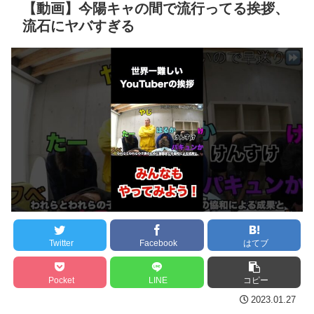
険
NEW!
【動画】今陽キャの間で流行ってる挨拶、
8/3まで
流石にヤバすぎる
クレバテスⅡ-魔獣の王と
【地獄のような聴聞会】
偽りの勇者伝承- 第4話 感
Ｗ杯１次Ｌ敗退の韓国 議員
想：敵を探すよりトアの書
が「なぜ負けたのか？」ソ
を餌に誘き出す作戦！
ン・フンミン先発落ちは
【画像】発達障害の子ど
「監督の報復」
もはこの絵の意味がすぐに
すまん熊本やがコンビニ
分からないらしい
に食品も水もない
日本が北朝鮮に辛勝し二
ディズニーが「大課金時
次予選3連勝も、海外ファン
代」に突入！アトラクショ
は采配に辛辣「おそろしい
ンパスがどれもこれも1500
内容の後半」「今日の森保
円の課金チケに
はチキン」
Twitter
Facebook
はてブ
海外「日本よ、お前がナ
七ツ森りり ご令嬢と召使
ンバーワンだ」 熊本地震直
いの禁断の恋…1日だけ許さ
Pocket
LINE
コピー
後の日本の対応のスピード
れた夫婦としての時間をひ
2023.01.27
に世界が衝撃
たすら愛し合う。