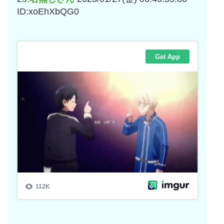
ID:xoEhXbQG0