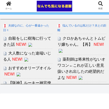
ホーム
検索
夫婦なのに、心が一番遠かった
悩んでいるのは私だけ？夫との距
日々
離
自殺をしに樹海に行って
クロかあちゃんとトムピ
きた話
NEW!
リ嬢ちゃん。【再】
NEW!
大人数になった途端いじ
る人
NEW!
薬剤師は将来性がないオ
ワコン←これが正しい意見
おすすめオリーブオイル
扱いされ出したの絶望的だ
NEW!
よな
NEW!
【阪神】ルーキー神宮僚
中川朋美 １メートル越え
介、１軍デビューで３者凡
の大迫力白おっぱい！！
退！筒香斬り！
NEW!
セ・リーグ出塁回数ラン
国際的な小咄 混ぜるな危
キング 直近3週間｜2026年