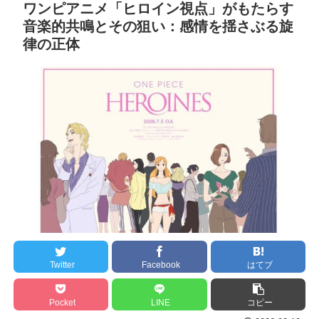
ワンピアニメ「ヒロイン視点」がもたらす
てこれから」
NEW!
8/3まで
音楽的共鳴とその狙い：感情を揺さぶる旋
【あんこ】バーニィは第
【地獄のような聴聞会】
律の正体
1小隊のフォワードのようで
Ｗ杯１次Ｌ敗退の韓国 議員
す【機動警察パトレイバ
が「なぜ負けたのか？」ソ
ー】 第57話 ああ、心配だ心
ン・フンミン先発落ちは
配だ
NEW!
「監督の報復」
クレバテスⅡ-魔獣の王と
すまん熊本やがコンビニ
偽りの勇者伝承- 第4話 感
に食品も水もない
想：敵を探すよりトアの書
ディズニーが「大課金時
を餌に誘き出す作戦！
代」に突入！アトラクショ
【画像】発達障害の子ど
ンパスがどれもこれも1500
もはこの絵の意味がすぐに
円の課金チケに
分からないらしい
海外「日本よ、お前がナ
Twitter
Facebook
はてブ
日本が北朝鮮に辛勝し二
ンバーワンだ」 熊本地震直
次予選3連勝も、海外ファン
後の日本の対応のスピード
Pocket
LINE
コピー
は采配に辛辣「おそろしい
に世界が衝撃