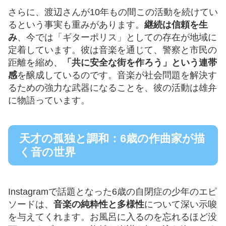
さらに、渡辺さんが10年もの間この活動を続けてい
るという事実も重みがあります。
継続は信頼を生
み
、今では「ギターポリス」としての存在が地域に
定着しています。彼は音楽を通じて、警察と市民の
距離を縮め、
「共に安全な街を作ろう」という連帯
感
を醸成しているのです。音楽が社会問題を解決す
るための強力な武器になることを、彼の活動は雄弁
に物語っています。
天才の孤独と調和：6歳の作曲家が描
く音の世界
Instagramで話題となった6歳の自閉症の少年のエピ
ソードは、
音楽の純粋性と多様性
について深い示唆
を与えてくれます。お風呂に入るのを忘れるほど没