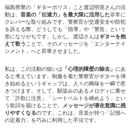
福島県警の「ギターポリス」こと渡辺明英さんの活
動は、
音楽の「伝達力」を最大限に活用した
非常に
クレバーな取り組みです。警察官が交通安全や防犯
を訴える際、どうしても「指導」や「警告」という
形になりがちです。しかし、渡辺さんは
ギターを抱
えて歌う
ことで、そのメッセージを「エンターテイ
ンメント」へと昇華させました。
私は、この活動の狙いは
「心理的障壁の除去」
にあ
ると考えています。制服を着た警察官がギターを弾
き始めるというギャップは、人々の興味を一瞬で惹
きつけます。そして、馴染みのあるメロディに乗せ
て「詐欺に注意」「シートベルトを締めよう」とい
う歌詞を届けることで、
メッセージが潜在意識に残
りやすくなる
のです。これは、音楽が持つ「記憶へ
の定着力」を巧みに利用した手法です。