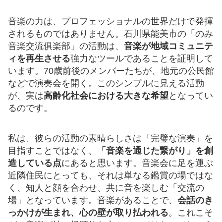
音楽の力は、プロフェッショナルの世界だけで発揮
されるものではありません。石川県能美市の「のみ
音楽交流俱楽部」の活動は、
音楽が地域コミュニテ
ィを再生させる
強力なツールであることを証明して
います。70歳前後のメンバーたちが、地元の公民館
などで演奏会を開く。このシンプルに見える活動
が、実は
高齢化社会における大きな希望
となってい
るのです。
私は、彼らの活動の素晴らしさは「完璧な演奏」を
目指すことではなく、
「音楽を通じた繋がり」を創
造している点
にあると思います。音楽会に足を運ぶ
近隣住民にとっても、それは単なる鑑賞の場ではな
く、知人と顔を合わせ、共に音を楽しむ「交流の
場」となっています。音楽があることで、
会話のき
っかけが生まれ、心の壁が取り払われる
。これこそ