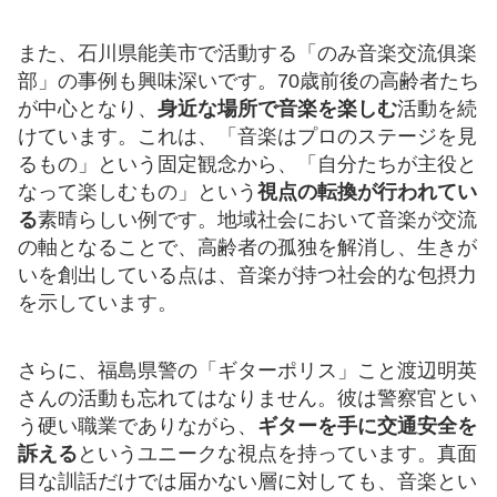
また、石川県能美市で活動する「のみ音楽交流俱楽
部」の事例も興味深いです。70歳前後の高齢者たち
が中心となり、
身近な場所で音楽を楽しむ
活動を続
けています。これは、「音楽はプロのステージを見
るもの」という固定観念から、「自分たちが主役と
なって楽しむもの」という
視点の転換が行われてい
る
素晴らしい例です。地域社会において音楽が交流
の軸となることで、高齢者の孤独を解消し、生きが
いを創出している点は、音楽が持つ社会的な包摂力
を示しています。
さらに、福島県警の「ギターポリス」こと渡辺明英
さんの活動も忘れてはなりません。彼は警察官とい
う硬い職業でありながら、
ギターを手に交通安全を
訴える
というユニークな視点を持っています。真面
目な訓話だけでは届かない層に対しても、音楽とい