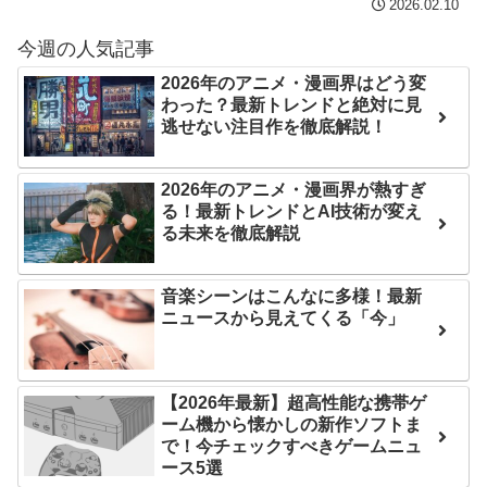
2026.02.10
内容の後半」「今日の森保
【第7話予告】水10ドラ
はチキン」
今週の人気記事
マ『ラムネモンキー』 トレ
七ツ森りり ご令嬢と召使
ンディなクリスマスイヴ
2026年のアニメ・漫画界はどう変
わった？最新トレンドと絶対に見
いの禁断の恋…1日だけ許さ
2/25(水)
逃せない注目作を徹底解説！
れた夫婦としての時間をひ
36歳の彼女と結婚したい
たすら愛し合う。
のに、家族が猛反対。家族
2026年のアニメ・漫画界が熱すぎ
から信じられない言葉が飛
Powered by livedoor 相
る！最新トレンドとAI技術が変え
び出した… 他
る未来を徹底解説
互RSS
「本気で潰しにきてる」
滝沢秀明の新オーディショ
音楽シーンはこんなに多様！最新
ニュースから見えてくる「今」
ンが“まんまジャニーズ”とフ
ァン衝撃
Powered by livedoor 相
【2026年最新】超高性能な携帯ゲ
ーム機から懐かしの新作ソフトま
互RSS
で！今チェックすべきゲームニュ
ース5選