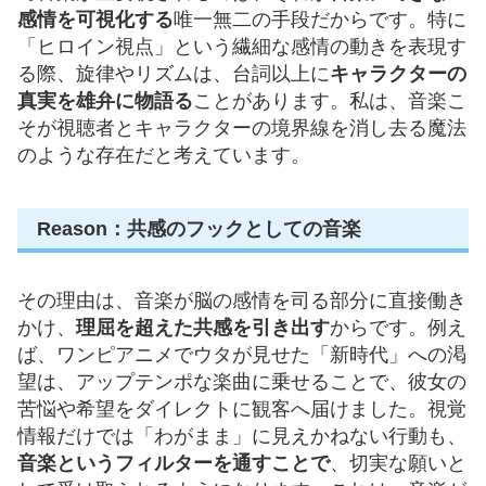
感情を可視化する
唯一無二の手段だからです。特に
「ヒロイン視点」という繊細な感情の動きを表現す
る際、旋律やリズムは、台詞以上に
キャラクターの
真実を雄弁に物語る
ことがあります。私は、音楽こ
そが視聴者とキャラクターの境界線を消し去る魔法
のような存在だと考えています。
Reason：共感のフックとしての音楽
その理由は、音楽が脳の感情を司る部分に直接働き
かけ、
理屈を超えた共感を引き出す
からです。例え
ば、ワンピアニメでウタが見せた「新時代」への渇
望は、アップテンポな楽曲に乗せることで、彼女の
苦悩や希望をダイレクトに観客へ届けました。視覚
情報だけでは「わがまま」に見えかねない行動も、
音楽というフィルターを通すことで
、切実な願いと