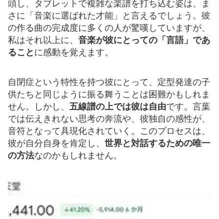
頭し、タブレットで複雑な楽譜を打ち込む姿は、ま
さに「音楽に選ばれた才能」と言えるでしょう。彼
の作る曲の完成度に多くの人が驚嘆していますが、
私はそれ以上に、
音楽が彼にとっての「言語」であ
ること
に感動を覚えます。
自閉症という特性を持つ彼にとって、定型発達の子
供たちと同じように振る舞うことは困難かもしれま
せん。しかし、
五線譜の上では彼は自由
です。言葉
では伝えきれない思考の奔流や、彼独自の感性が、
音符となって具現化されていく。このプロセスは、
彼が自分自身を肯定し、
世界と対話するための唯一
の方法
なのかもしれません。