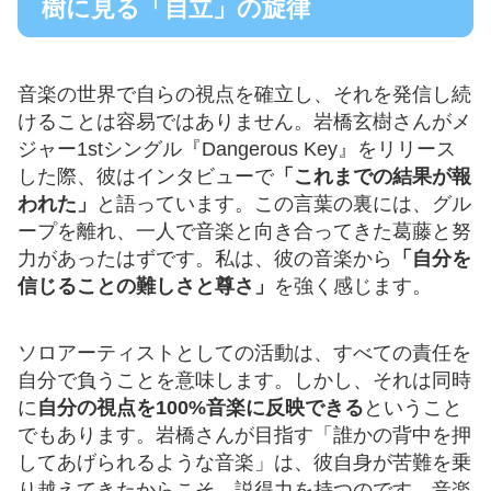
樹に見る「自立」の旋律
音楽の世界で自らの視点を確立し、それを発信し続
けることは容易ではありません。岩橋玄樹さんがメ
ジャー1stシングル『Dangerous Key』をリリース
した際、彼はインタビューで
「これまでの結果が報
われた」
と語っています。この言葉の裏には、グル
ープを離れ、一人で音楽と向き合ってきた葛藤と努
力があったはずです。私は、彼の音楽から
「自分を
信じることの難しさと尊さ」
を強く感じます。
ソロアーティストとしての活動は、すべての責任を
自分で負うことを意味します。しかし、それは同時
に
自分の視点を100%音楽に反映できる
ということ
でもあります。岩橋さんが目指す「誰かの背中を押
してあげられるような音楽」は、彼自身が苦難を乗
り越えてきたからこそ、説得力を持つのです。音楽