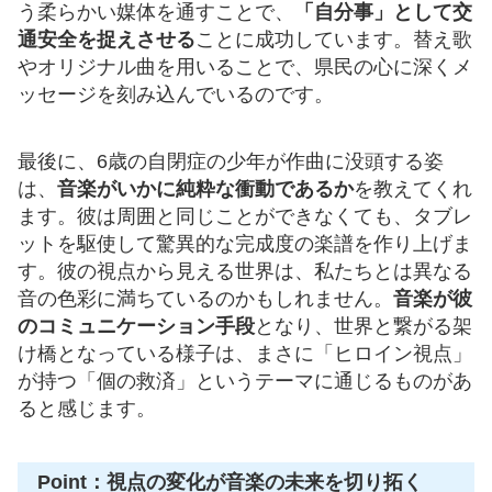
う柔らかい媒体を通すことで、
「自分事」として交
通安全を捉えさせる
ことに成功しています。替え歌
やオリジナル曲を用いることで、県民の心に深くメ
ッセージを刻み込んでいるのです。
最後に、6歳の自閉症の少年が作曲に没頭する姿
は、
音楽がいかに純粋な衝動であるか
を教えてくれ
ます。彼は周囲と同じことができなくても、タブレ
ットを駆使して驚異的な完成度の楽譜を作り上げま
す。彼の視点から見える世界は、私たちとは異なる
音の色彩に満ちているのかもしれません。
音楽が彼
のコミュニケーション手段
となり、世界と繋がる架
け橋となっている様子は、まさに「ヒロイン視点」
が持つ「個の救済」というテーマに通じるものがあ
ると感じます。
Point：視点の変化が音楽の未来を切り拓く