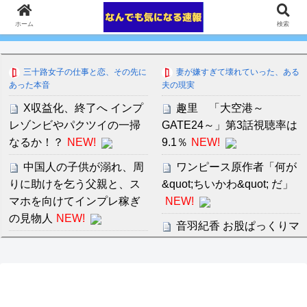
ホーム
検索
三十路女子の仕事と恋、その先に
妻が嫌すぎて壊れていった、ある
あった本音
夫の現実
X収益化、終了へ インプ
趣里 「大空港～
レゾンビやパクツイの一掃
GATE24～」第3話視聴率は
なるか！？
NEW!
9.1％
NEW!
中国人の子供が溺れ、周
ワンピース原作者「何が
りに助けを乞う父親と、ス
&quot;ちいかわ&quot; だ」
マホを向けてインプレ稼ぎ
NEW!
の見物人
NEW!
音羽紀香 お股ぱっくりマ
ボロ戸建て契約予約しち
ッサージがいいですね～！
ゃった
NEW!
阪神、拙守で失点重ね中
セ・リーグ出塁回数ラン
日に敗戦。藤川監督「すべ
キング 直近3週間｜2026年