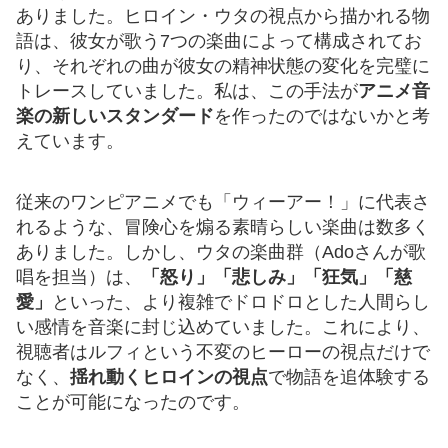
ありました。ヒロイン・ウタの視点から描かれる物
語は、彼女が歌う7つの楽曲によって構成されてお
り、それぞれの曲が彼女の精神状態の変化を完璧に
トレースしていました。私は、この手法が
アニメ音
楽の新しいスタンダード
を作ったのではないかと考
えています。
従来のワンピアニメでも「ウィーアー！」に代表さ
れるような、冒険心を煽る素晴らしい楽曲は数多く
ありました。しかし、ウタの楽曲群（Adoさんが歌
唱を担当）は、
「怒り」「悲しみ」「狂気」「慈
愛」
といった、より複雑でドロドロとした人間らし
い感情を音楽に封じ込めていました。これにより、
視聴者はルフィという不変のヒーローの視点だけで
なく、
揺れ動くヒロインの視点
で物語を追体験する
ことが可能になったのです。