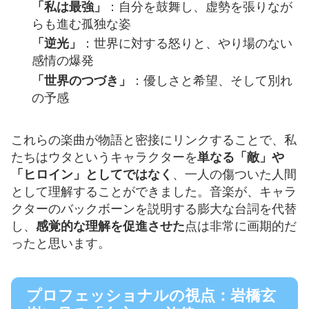
「私は最強」
：自分を鼓舞し、虚勢を張りなが
らも進む孤独な姿
「逆光」
：世界に対する怒りと、やり場のない
感情の爆発
「世界のつづき」
：優しさと希望、そして別れ
の予感
これらの楽曲が物語と密接にリンクすることで、私
たちはウタというキャラクターを
単なる「敵」や
「ヒロイン」としてではなく
、一人の傷ついた人間
として理解することができました。音楽が、キャラ
クターのバックボーンを説明する膨大な台詞を代替
し、
感覚的な理解を促進させた
点は非常に画期的だ
ったと思います。
プロフェッショナルの視点：岩橋玄