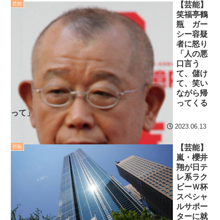
【芸能】
芸能
笑福亭鶴
瓶 ガー
シー容疑
者に怒り
「人の悪
口言う
て、儲け
て、笑い
ながら帰
ってくる
って」
2023.06.13
【芸能】
芸能
嵐・櫻井
翔が日テ
レ系ラク
ビーＷ杯
スペシャ
ルサポー
ターに就