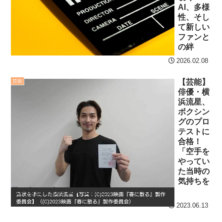
AI、多様
Powered by livedoor 相
性、そし
互RSS
て新しい
ファンと
の絆
2026.02.08
【芸能】
芸能
俳優・横
浜流星、
ボクシン
グのプロ
テストに
合格！
「空手を
やってい
た当時の
気持ちを
思い出し、心が燃えました」
2023.06.13