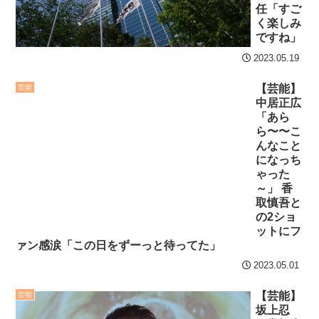
任「すご
く楽しみ
ですね」
2023.05.19
【芸能】
芸能
中居正広
「あら
ら〜〜こ
んなこと
になっち
ゃった
～」 香
取慎吾と
の2ショ
ットにフ
ァン感涙「この日をずーっと待ってた」
2023.05.01
【芸能】
芸能
坂上忍