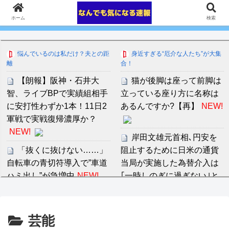
ホーム
検索
悩んでいるのは私だけ？夫との距
身近すぎる“厄介な人たち”が大集
離
合！
【朗報】阪神・石井大
猫が後脚は座って前脚は
智、ライブBPで実績組相手
立っている座り方に名称は
に安打性わずか1本！11日2
あるんですか?【再】
NEW!
軍戦で実戦復帰濃厚か？
NEW!
岸田文雄元首相､円安を
「抜くに抜けない……」
阻止するために日米の通貨
自転車の青切符導入で”車道
当局が実施した為替介入は
ハミ出し”が急増中
NEW!
｢一時しのぎに過ぎない｣と
の認識を示す ★2
NEW!
日本の花火大会 中国人
Every Little Thingのデビ
芸能
「場所取り転売ヤー」の荒
ュー30周年記念サイトがオ