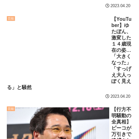
2023.04.20
【YouTu
芸能
ber】ゆ
たぼん、
激変した
１４歳現
在の姿…
「大きく
なった」
「すっげ
え大人っ
ぽく見え
る」と騒然
2023.04.20
【行方不
芸能
明騒動の
全真相】
ピーコが
万引きで