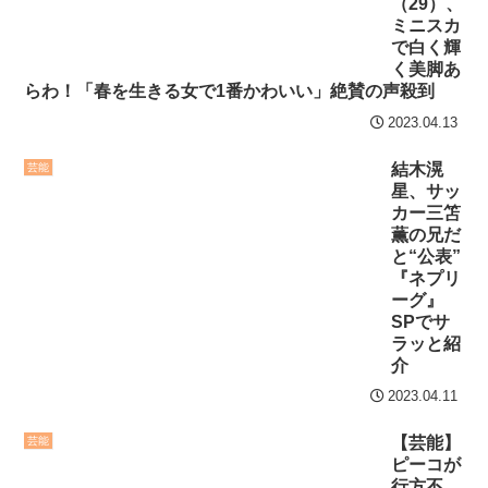
（29）、
ミニスカ
で白く輝
く美脚あ
らわ！「春を生きる女で1番かわいい」絶賛の声殺到
2023.04.13
結木滉
芸能
星、サッ
カー三笘
薫の兄だ
と“公表”
『ネプリ
ーグ』
SPでサ
ラッと紹
介
2023.04.11
【芸能】
芸能
ピーコが
行方不