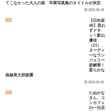
てこなかった大人の姿 卒業写真集のタイトルが決定
2023.04.26
【日向坂
芸能
46】思わ
ずドキ
ッ！影山
優佳
（21）、
ヌーディ
ーなラン
ジェリー
姿解禁！
柔らかな
曲線美大胆披露
2023.04.25
たぬかな
芸能
さん、コ
ンカフェ
の一日店