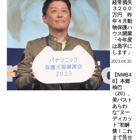
経常損失
３２００
万円 昨
年４月動
物保護ハ
ウス開業
「今年度
は黒字に
します」
2023.04.30
【NMB4
芸能
8】本郷
柚巴
（20）、
美バスト
あらわ
な“ヌー
ディカッ
ト”初解
禁！これ
まで見せ