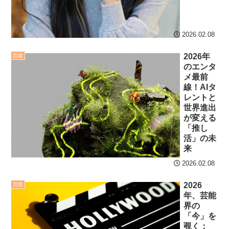
次予選3連勝も、海外ファン
海外「日本よ、お前がナ
は采配に辛辣「おそろしい
ンバーワンだ」 熊本地震直
内容の後半」「今日の森保
後の日本の対応のスピード
2026.02.08
はチキン」
に世界が衝撃
2026年
芸能
七ツ森りり ご令嬢と召使
【第7話予告】水10ドラ
のエンタ
いの禁断の恋…1日だけ許さ
マ『ラムネモンキー』 トレ
メ最前
線！AIタ
れた夫婦としての時間をひ
ンディなクリスマスイヴ
レントと
たすら愛し合う。
2/25(水)
世界進出
が変える
36歳の彼女と結婚したい
Powered by livedoor 相
「推し
のに、家族が猛反対。家族
活」の未
互RSS
から信じられない言葉が飛
来
び出した… 他
2026.02.08
「本気で潰しにきてる」
2026
芸能
滝沢秀明の新オーディショ
年、芸能
ンが“まんまジャニーズ”とフ
界の
ァン衝撃
「今」を
覗く：