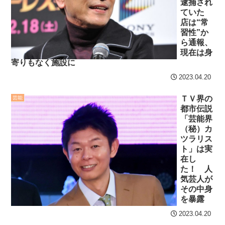
逮捕され
ていた
店は“常
習性”か
ら通報、
現在は身
寄りもなく施設に
2023.04.20
ＴＶ界の
芸能
都市伝説
「芸能界
（秘）カ
ツラリス
ト」は実
在し
た！ 人
気芸人が
その中身
を暴露
2023.04.20