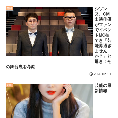
稼ぎイベントになってしま
ープン、思い出の楽曲を募
う
NEW!
集
シソン
芸能
ヌ、CM
安珍清姫を現代目線で語
セ・リーグ出塁回数ラン
出演俳優
るトピ
NEW!
キング 直近3週間｜2026年
がファン
でイベン
8/3まで
【安価・あんこ】ナポリ
トMC抜
てき「芸
タンナイト 第43話 ………父
【地獄のような聴聞会】
能界過ぎ
を唆し、妹を誑かし、偽り
Ｗ杯１次Ｌ敗退の韓国 議員
ません
の王の野望の為に………
が「なぜ負けたのか？」ソ
か？」と
ン・フンミン先発落ちは
驚き！そ
クレバテスⅡ-魔獣の王と
の舞台裏を考察
「監督の報復」
偽りの勇者伝承- 第4話 感
2026.02.10
想：敵を探すよりトアの書
すまん熊本やがコンビニ
を餌に誘き出す作戦！
に食品も水もない
芸能の最
芸能
新情報
【画像】発達障害の子ど
ディズニーが「大課金時
もはこの絵の意味がすぐに
代」に突入！アトラクショ
分からないらしい
ンパスがどれもこれも1500
円の課金チケに
日本が北朝鮮に辛勝し二