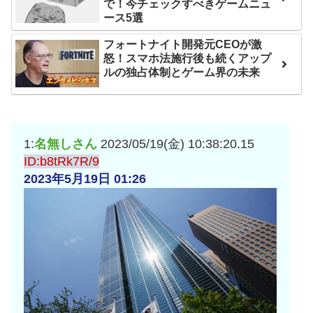
で！今チェックすべきゲームニュ
ンが“まんまジャニーズ”とフ
ース5選
ァン衝撃
フォートナイト開発元CEOが激
怒！スマホ法施行後も続くアップ
Powered by livedoor 相
ルの独占体制とゲーム界の未来
互RSS
1:
名無しさん
2023/05/19(金) 10:38:20.15
ID:b8tRk7R/9
2023年5月19日 01:26