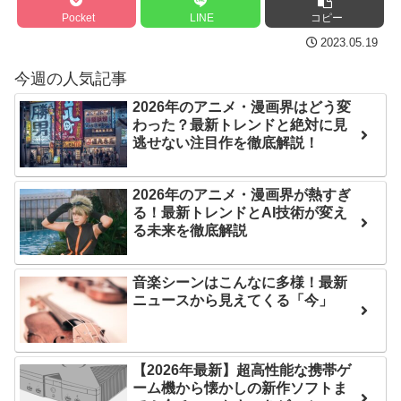
代」に突入！アトラクショ
内容の後半」「今日の森保
Pocket
LINE
コピー
ンパスがどれもこれも1500
はチキン」
2023.05.19
円の課金チケに
七ツ森りり ご令嬢と召使
今週の人気記事
海外「日本よ、お前がナ
いの禁断の恋…1日だけ許さ
ンバーワンだ」 熊本地震直
2026年のアニメ・漫画界はどう変
れた夫婦としての時間をひ
後の日本の対応のスピード
わった？最新トレンドと絶対に見
たすら愛し合う。
逃せない注目作を徹底解説！
に世界が衝撃
Powered by livedoor 相
【第7話予告】水10ドラ
2026年のアニメ・漫画界が熱すぎ
マ『ラムネモンキー』 トレ
互RSS
る！最新トレンドとAI技術が変え
ンディなクリスマスイヴ
る未来を徹底解説
2/25(水)
36歳の彼女と結婚したい
音楽シーンはこんなに多様！最新
のに、家族が猛反対。家族
ニュースから見えてくる「今」
から信じられない言葉が飛
び出した… 他
【2026年最新】超高性能な携帯ゲ
「本気で潰しにきてる」
ーム機から懐かしの新作ソフトま
滝沢秀明の新オーディショ