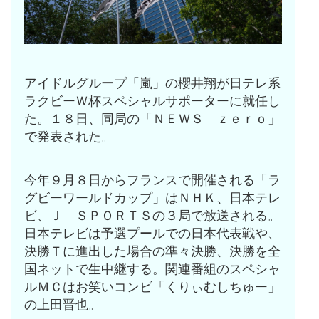
アイドルグループ「嵐」の櫻井翔が日テレ系
ラクビーＷ杯スペシャルサポーターに就任し
た。１８日、同局の「ＮＥＷＳ ｚｅｒｏ」
で発表された。
今年９月８日からフランスで開催される「ラ
グビーワールドカップ」はＮＨＫ、日本テレ
ビ、Ｊ ＳＰＯＲＴＳの３局で放送される。
日本テレビは予選プールでの日本代表戦や、
決勝Ｔに進出した場合の準々決勝、決勝を全
国ネットで生中継する。関連番組のスペシャ
ルＭＣはお笑いコンビ「くりぃむしちゅー」
の上田晋也。