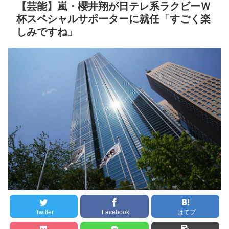
【芸能】嵐・櫻井翔が日テレ系ラクビーＷ
NEW!
番、中野2番！クリーンアッ
杯スペシャルサポーターに就任「すごく楽
プは森下、佐藤輝、大山！
音羽紀香 お股ぱっくりマ
しみですね」
先発伊原！
NEW!
ッサージがいいですね～！
国際的な小咄 サッチの受
かれFP3級！ ～FPができる
セ・リーグ出塁回数ラン
こと～
NEW!
キング 直近3週間｜2026年
8/3まで
クレバテスⅡ-魔獣の王と
偽りの勇者伝承- 第4話 感
【地獄のような聴聞会】
想：敵を探すよりトアの書
Ｗ杯１次Ｌ敗退の韓国 議員
を餌に誘き出す作戦！
が「なぜ負けたのか？」ソ
ン・フンミン先発落ちは
【画像】発達障害の子ど
「監督の報復」
もはこの絵の意味がすぐに
分からないらしい
すまん熊本やがコンビニ
に食品も水もない
日本が北朝鮮に辛勝し二
Twitter
Facebook
はてブ
次予選3連勝も、海外ファン
ディズニーが「大課金時
は采配に辛辣「おそろしい