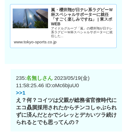
嵐・櫻井翔が日テレ系ラグビーＷ
杯スペシャルサポーターに就任
「すごく楽しみですね」 | 東スポ
WEB
アイドルグループ「嵐」の櫻井翔が日テレ
系ラグビーＷ杯スペシャルサポーターに就
任した...
www.tokyo-sports.co.jp
235:
名無しさん
2023/05/19(金)
11:58:25.46
ID:oMc6bjuU0
>>1
え？何？コイツは父親が総務省官僚時代に
エコ贔屓採用されたからチンコしゃぶられ
ずに済んだとかでシレッとデカいツラ続け
られるとでも思ってんの？