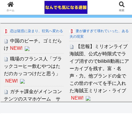
ホーム
検索
恋は疑惑に染まり、狂気へ変わる
妻が嫌すぎて壊れていった、ある
夫の現実
中国のビーチ。ゴミだら
【悲報】ミリオンライブ
け
NEW!
海賊団、公式が時限式でラ
職場のフランス人「ブラ
イブ消すのでbilibili動画にア
ックコーヒー飲むやつはた
ーカイブを残す。富・名
だのカッコつけだと思う」
声・力。他ブランドの金で
NEW!
この世のすべてを手に入れ
た海賊王ミリオン・ライブ
ガチャ課金がメインコン
NEW!
テンツのスマホゲーム サ
終と倒産が相次ぎ終わる
【衝撃】新星誕生！横浜
NEW!
F・マリノス三井寺眞さん、
16歳4カ月5日で全3得点に
【スタメン】大山復帰！
絡むｗｗｗｗｗｗｗｗｗｗ
熊谷8番ショート、近本1