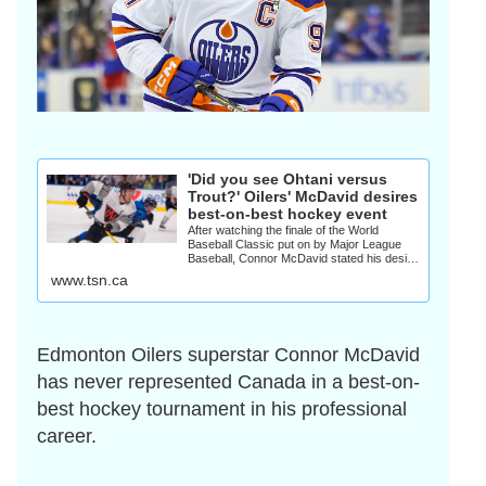
'Did you see Ohtani versus
Trout?' Oilers' McDavid desires
best-on-best hockey event
After watching the finale of the World
Baseball Classic put on by Major League
Baseball, Connor McDavid stated his desire
for the National Hockey League to put ...
www.tsn.ca
Edmonton Oilers superstar Connor McDavid
has never represented Canada in a best-on-
best hockey tournament in his professional
career.