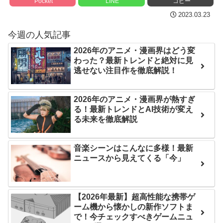
Pocket
LINE
コピー
日本が北朝鮮に辛勝し二
後の日本の対応のスピード
2023.03.23
次予選3連勝も、海外ファン
に世界が衝撃
は采配に辛辣「おそろしい
今週の人気記事
【第7話予告】水10ドラ
内容の後半」「今日の森保
マ『ラムネモンキー』 トレ
2026年のアニメ・漫画界はどう変
はチキン」
わった？最新トレンドと絶対に見
ンディなクリスマスイヴ
逃せない注目作を徹底解説！
七ツ森りり ご令嬢と召使
2/25(水)
いの禁断の恋…1日だけ許さ
36歳の彼女と結婚したい
2026年のアニメ・漫画界が熱すぎ
れた夫婦としての時間をひ
のに、家族が猛反対。家族
る！最新トレンドとAI技術が変え
たすら愛し合う。
から信じられない言葉が飛
る未来を徹底解説
び出した… 他
Powered by livedoor 相
「本気で潰しにきてる」
音楽シーンはこんなに多様！最新
互RSS
ニュースから見えてくる「今」
滝沢秀明の新オーディショ
ンが“まんまジャニーズ”とフ
ァン衝撃
【2026年最新】超高性能な携帯ゲ
Powered by livedoor 相
ーム機から懐かしの新作ソフトま
で！今チェックすべきゲームニュ