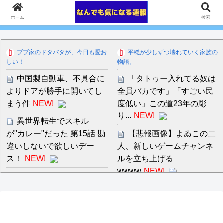
ホーム
検索
ブブ家のドタバタが、今日も愛お
平穏が少しずつ壊れていく家族の
しい！
物語。
中国製自動車、不具合に
「タトゥー入れてる奴は
よりドアが勝手に開いてし
全員バカです」「すごい民
まう件
NEW!
度低い」この道23年の彫
り...
NEW!
異世界転生でスキル
が"カレー"だった 第15話 勘
【悲報画像】よゐこの二
違いしないで欲しいデー
人、新しいゲームチャンネ
ス！
NEW!
ルを立ち上げる
wwww
NEW!
内田有紀『ラストノー
ト』視聴率半減の大苦戦…
音羽紀香 お股ぱっくりマ
最後の頼みは「優子劇場」
ッサージがいいですね～！
坂井真紀の “猟奇的演技” が