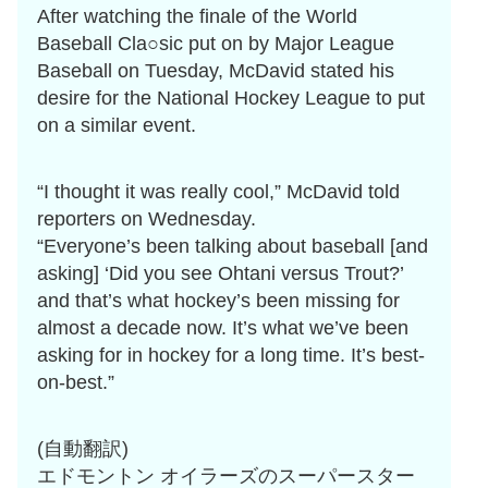
After watching the finale of the World
Baseball Cla○sic put on by Major League
Baseball on Tuesday, McDavid stated his
desire for the National Hockey League to put
on a similar event.
“I thought it was really cool,” McDavid told
reporters on Wednesday.
“Everyone’s been talking about baseball [and
asking] ‘Did you see Ohtani versus Trout?’
and that’s what hockey’s been missing for
almost a decade now. It’s what we’ve been
asking for in hockey for a long time. It’s best-
on-best.”
(自動翻訳)
エドモントン オイラーズのスーパースター