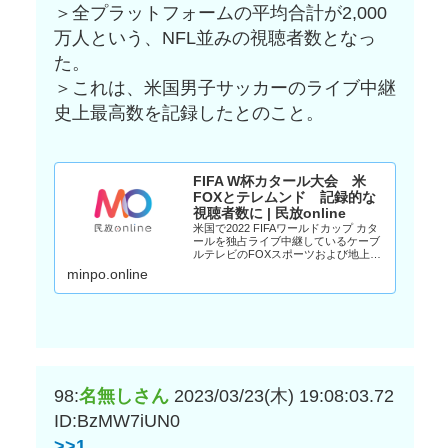
＞全プラットフォームの平均合計が2,000
万人という、NFL並みの視聴者数となっ
た。
＞これは、米国男子サッカーのライブ中継
史上最高数を記録したとのこと。
FIFA W杯カタール大会 米
FOXとテレムンド 記録的な
視聴者数に | 民放online
米国で2022 FIFAワールドカップ カタ
ールを独占ライブ中継しているケーブ
ルテレビのFOXスポーツおよび地上波
FOXと、コムキャストのスペイン語放
minpo.online
送テレムンドおよび傘下局が、グルー
プステージから決勝トーナメント開始
直後までの段階で、すでに記録的な視
聴者数を獲得している。FOXスポーツ
によると、グ...
98:
名無しさん
2023/03/23(木) 19:08:03.72
ID:BzMW7iUN0
>>1