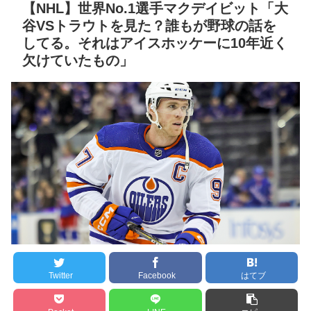
救いの神になるか
NEW!
【NHL】世界No.1選手マクデイビット「大
セ・リーグ出塁回数ラン
谷VSトラウトを見た？誰もが野球の話を
【驚愕】アニメキャラの
キング 直近3週間｜2026年
してる。それはアイスホッケーに10年近く
凄い事に気付いたｗｗｗ
8/3まで
欠けていたもの」
「アニメキャラの大好物」
【地獄のような聴聞会】
←これに1番多くなった食べ
Ｗ杯１次Ｌ敗退の韓国 議員
物…もしかして…
NEW!
が「なぜ負けたのか？」ソ
阪神、拙守で失点重ね中
ン・フンミン先発落ちは
日に敗戦。藤川監督「すべ
「監督の報復」
てこれから」
NEW!
すまん熊本やがコンビニ
クレバテスⅡ-魔獣の王と
に食品も水もない
偽りの勇者伝承- 第4話 感
ディズニーが「大課金時
想：敵を探すよりトアの書
代」に突入！アトラクショ
を餌に誘き出す作戦！
ンパスがどれもこれも1500
【画像】発達障害の子ど
円の課金チケに
Twitter
Facebook
はてブ
もはこの絵の意味がすぐに
海外「日本よ、お前がナ
分からないらしい
ンバーワンだ」 熊本地震直