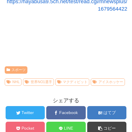
https://hayabusa9.5ch.net/test/read.cgi/mnewsplus/
1679564422
スポーツ
NHL
世界NO1選手
マクディビット
アイスホッケー
シェアする
Twitter
Facebook
はてブ
Pocket
LINE
コピー