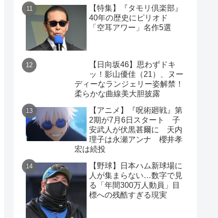
【特集】『タモリ倶楽部』
40年の歴史にピリオド
「空耳アワー」名作5選
【日向坂46】思わずドキ
ッ！影山優佳（21）、ヌー
ディーなランジェリー姿解禁！
柔らかな曲線美大胆披露
【アニメ】『呪術廻戦』第
2期が7月6日スタート 子
安武人が伏黒甚爾に 天内
理子は永瀬アンナ 櫻井孝
宏は続投
【野球】日本ハム新球場に
人が集まらない…数字で見
る「年間300万人動員」目
標への残酷すぎる現実