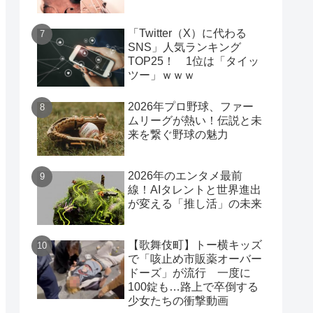
「Twitter（X）に代わる
SNS」人気ランキング
TOP25！ 1位は「タイッ
ツー」ｗｗｗ
2026年プロ野球、ファー
ムリーグが熱い！伝説と未
来を繋ぐ野球の魅力
2026年のエンタメ最前
線！AIタレントと世界進出
が変える「推し活」の未来
【歌舞伎町】トー横キッズ
で「咳止め市販薬オーバー
ドーズ」が流行 一度に
100錠も…路上で卒倒する
少女たちの衝撃動画