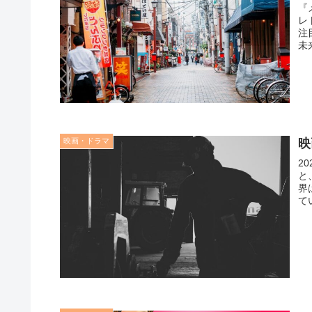
『
レ
注
未
映画・ドラマ
映
2
と、
界
て