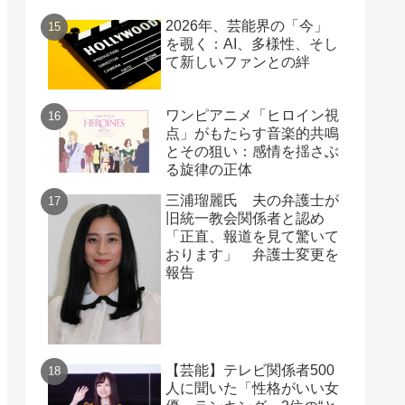
2026年、芸能界の「今」
を覗く：AI、多様性、そし
て新しいファンとの絆
ワンピアニメ「ヒロイン視
点」がもたらす音楽的共鳴
とその狙い：感情を揺さぶ
る旋律の正体
三浦瑠麗氏 夫の弁護士が
旧統一教会関係者と認め
「正直、報道を見て驚いて
おります」 弁護士変更を
報告
【芸能】テレビ関係者500
人に聞いた「性格がいい女