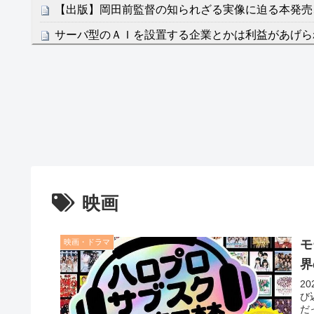
【出版】岡田前監督の知られざる実像に迫る本発売
サーバ型のＡＩを設置する企業とかは利益があげら
ないね
NEW!
クレバテスⅡ-魔獣の王と偽りの勇者伝承- 第4話 
餌に誘き出す作戦！
【画像】発達障害の子どもはこの絵の意味がすぐに
日本が北朝鮮に辛勝し二次予選3連勝も、海外ファ
容の後半」「今日の森保はチキン」
七ツ森りり ご令嬢と召使いの禁断の恋…1日だけ
映画
たすら愛し合う。
Powered by livedoor 相互RSS
映画・ドラマ
モ
界
2
び
だ