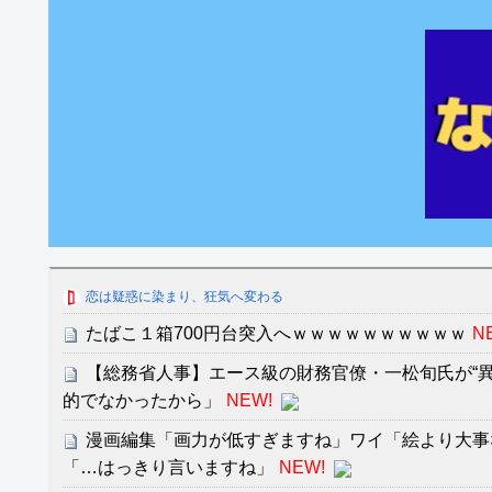
恋は疑惑に染まり、狂気へ変わる
たばこ１箱700円台突入へｗｗｗｗｗｗｗｗｗｗ
N
【総務省人事】エース級の財務官僚・一松旬氏が“異
的でなかったから」
NEW!
漫画編集「画力が低すぎますね」ワイ「絵より大事
「…はっきり言いますね」
NEW!