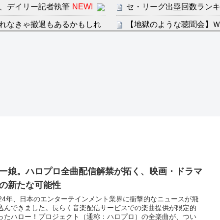
、デイリー記者執筆
NEW!
セ・リーグ出塁回数ランキング
れなきゃ撤退もあるかもしれ
【地獄のような聴聞会】Ｗ
ン・フンミン先発落ちは「監
感想：敵を探すよりトアの書を
すまん熊本やがコンビニ
ディズニーが「大課金時代
分からないらしい
の課金チケに
ンは采配に辛辣「おそろしい内
海外「日本よ、お前がナン
世界が衝撃
許された夫婦としての時間をひ
【第7話予告】水10ドラ
2/25(水)
36歳の彼女と結婚したい
ー娘。ハロプロ全曲配信解禁が拓く、映画・ドラマ
出した… 他
の新たな可能性
「本気で潰しにきてる」滝
024年、日本のエンターテインメント業界に衝撃的なニュースが飛
ァン衝撃
込んできました。長らく音楽配信サービスでの楽曲提供が限定的
ったハロー！プロジェクト（通称：ハロプロ）の全楽曲が、つい