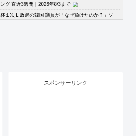
 直近3週間｜2026年8/3まで
杯１次Ｌ敗退の韓国 議員が「なぜ負けたのか？」ソ
督の報復」
に食品も水もない
」に突入！アトラクションパスがどれもこれも1500円
バーワンだ」 熊本地震直後の日本の対応のスピードに
マ『ラムネモンキー』 トレンディなクリスマスイヴ
スポンサーリンク
のに、家族が猛反対。家族から信じられない言葉が飛び
沢秀明の新オーディションが“まんまジャニーズ”とフ