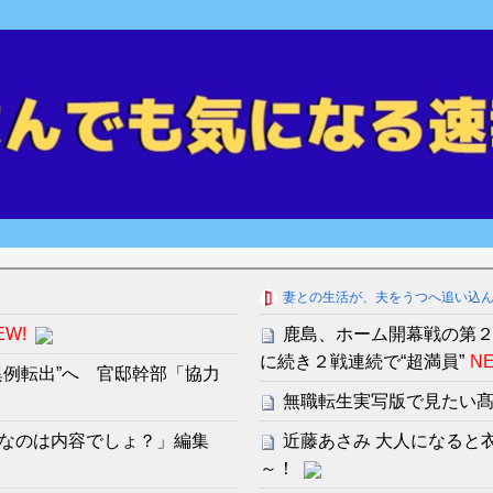
妻との生活が、夫をうつへ追い込
EW!
鹿島、ホーム開幕戦の第
に続き２戦連続で“超満員”
NE
例転出”へ 官邸幹部「協力
無職転生実写版で見たい髙
なのは内容でしょ？」編集
近藤あさみ 大人になると
～！