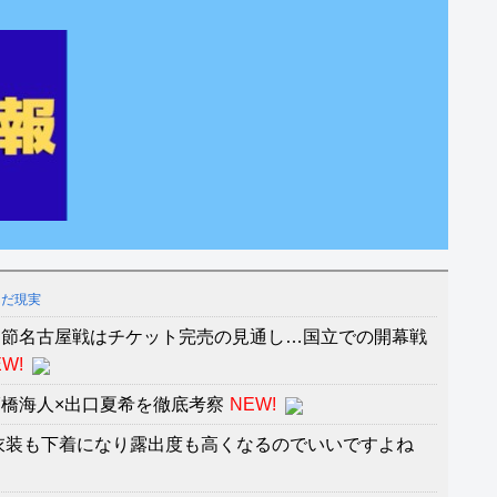
んだ現実
２節名古屋戦はチケット完売の見通し…国立での開幕戦
W!
橋海人×出口夏希を徹底考察
NEW!
衣装も下着になり露出度も高くなるのでいいですよね