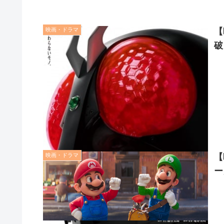
映画・ドラマ
【
破
映画・ドラマ
【
ー