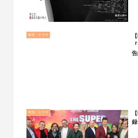
映画・ドラマ
【
『
告
映画・ドラマ
【
録