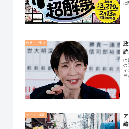
に
映画・ドラマ
政
読
は
の 現代において、私たちが日々目にするニュースは、時にどんなフ
ィ
最
アニメ・漫画
ア
編