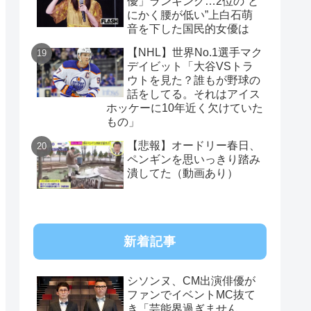
優」ランキング…2位の“と
にかく腰が低い”上白石萌
音を下した国民的女優は
【NHL】世界No.1選手マク
デイビット「大谷VSトラ
ウトを見た？誰もが野球の
話をしてる。それはアイス
ホッケーに10年近く欠けていた
もの」
【悲報】オードリー春日、
ペンギンを思いっきり踏み
潰してた（動画あり）
新着記事
シソンヌ、CM出演俳優が
ファンでイベントMC抜て
き「芸能界過ぎません