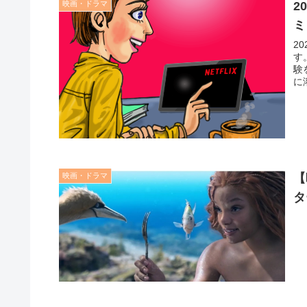
映画・ドラマ
2
ミ
2
す
験
に
般
映画・ドラマ
【
タ