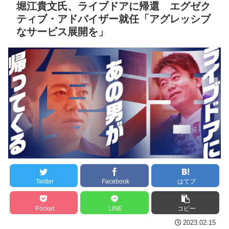
の大迫力白おっぱい！！
堀江貴文氏、ライブドアに帰還 エグゼク
り前に野球ができる、そう
ティブ・アドバイザー就任「アグレッシブ
じゃない」
NEW!
セ・リーグ出塁回数ラン
なサービス展開を」
キング 直近3週間｜2026年
【東京】睡眠時無呼吸症
8/3まで
候群診断後に死亡事故＝運
転の無職男（３４）、独断
【地獄のような聴聞会】
で治療中断―危険運転致死
Ｗ杯１次Ｌ敗退の韓国 議員
罪適用
NEW!
が「なぜ負けたのか？」ソ
ン・フンミン先発落ちは
【神企業】任天堂、熊本
「監督の報復」
に5000万円寄付
NEW!
すまん熊本やがコンビニ
クレバテスⅡ-魔獣の王と
に食品も水もない
偽りの勇者伝承- 第4話 感
想：敵を探すよりトアの書
ディズニーが「大課金時
を餌に誘き出す作戦！
代」に突入！アトラクショ
Twitter
Facebook
はてブ
ンパスがどれもこれも1500
【画像】発達障害の子ど
円の課金チケに
もはこの絵の意味がすぐに
Pocket
LINE
コピー
分からないらしい
海外「日本よ、お前がナ
2023.02.15