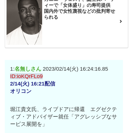
ィーで「女体盛り」の寿司提供
互RSS
国内外で女性蔑視などの批判寄せ
られる
1:
名無しさん
2023/02/14(火) 16:24:16.85
ID:ioKQrFLo9
2/14(火) 16:21配信
オリコン
堀江貴文氏、ライブドアに帰還 エグゼクテ
ィブ・アドバイザー就任「アグレッシブなサ
ービス展開を」