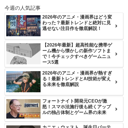
ンバーワンだ」 熊本地震直
日本が北朝鮮に辛勝し二
今週の人気記事
後の日本の対応のスピード
次予選3連勝も、海外ファン
2026年のアニメ・漫画界はどう変
に世界が衝撃
は采配に辛辣「おそろしい
わった？最新トレンドと絶対に見
内容の後半」「今日の森保
逃せない注目作を徹底解説！
【第7話予告】水10ドラ
はチキン」
マ『ラムネモンキー』 トレ
ンディなクリスマスイヴ
七ツ森りり ご令嬢と召使
【2026年最新】超高性能な携帯ゲ
2/25(水)
ーム機から懐かしの新作ソフトま
いの禁断の恋…1日だけ許さ
で！今チェックすべきゲームニュ
れた夫婦としての時間をひ
36歳の彼女と結婚したい
ース5選
たすら愛し合う。
のに、家族が猛反対。家族
2026年のアニメ・漫画界が熱すぎ
から信じられない言葉が飛
Powered by livedoor 相
る！最新トレンドとAI技術が変え
び出した… 他
る未来を徹底解説
互RSS
「本気で潰しにきてる」
滝沢秀明の新オーディショ
フォートナイト開発元CEOが激
ンが“まんまジャニーズ”とフ
怒！スマホ法施行後も続くアップ
ルの独占体制とゲーム界の未来
ァン衝撃
Powered by livedoor 相
カニエ・ウェスト、誕生日パーテ