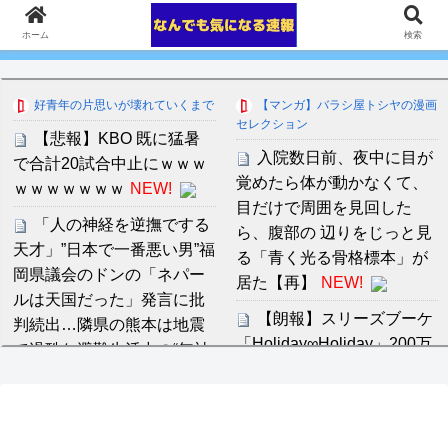
ホーム
検索
好青年の片思いが壊れていくまで
【マンガ】バラシ屋トシヤの漫画
セレクション
【悲報】KBO 既に猛暑
入院数日前、夜中に目が
で合計20試合中止にｗｗｗ
覚めたら体が動かなくて、
ｗｗｗｗｗｗｗ
NEW!
目だけで周囲を見回した
「人の神経を逆撫でする
ら、腹部の 辺りをじっと見
天才」”日本で一番悪い男”福
る「青く光る骨格標本」が
岡県議会のドンの「ネパー
居た【再】
NEW!
ルは天国だった」発言に批
【朗報】スリーズブーケ
判続出…隣県の熊本は地震
「Holiday∞Holiday」200万
で過酷な避難生活中の“無神
再生突破！【ラブライブ！
経”ぶり
NEW!
蓮ノ空】
NEW!
【阪神】大竹耕太郎、勝
中川朋美 １メートル越え
利インタビューで涙「当た