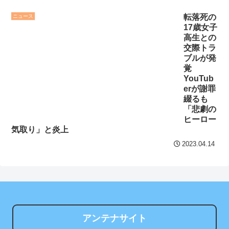
【韓国悲報】「THE
キング 直近3週間｜2026年
転落死の
ニュース
NORTH FACE」の人気が低
8/3まで
17歳女子
下
NEW!
高生との
【地獄のような聴聞会】
交際トラ
【朗報】阪神前川、4試
Ｗ杯１次Ｌ敗退の韓国 議員
ブルが発
合ぶりスタメンで高橋宏斗
が「なぜ負けたのか？」ソ
覚
YouTub
からヒット！「結果を残す
ン・フンミン先発落ちは
erが謝罪
しかない」
NEW!
「監督の報復」
綴るも
「悲劇の
クレバテスⅡ-魔獣の王と
すまん熊本やがコンビニ
ヒーロー
偽りの勇者伝承- 第4話 感
に食品も水もない
気取り」と炎上
想：敵を探すよりトアの書
ディズニーが「大課金時
2023.04.14
を餌に誘き出す作戦！
代」に突入！アトラクショ
【画像】発達障害の子ど
ンパスがどれもこれも1500
もはこの絵の意味がすぐに
円の課金チケに
分からないらしい
海外「日本よ、お前がナ
日本が北朝鮮に辛勝し二
ンバーワンだ」 熊本地震直
アンテナサイト
次予選3連勝も、海外ファン
後の日本の対応のスピード