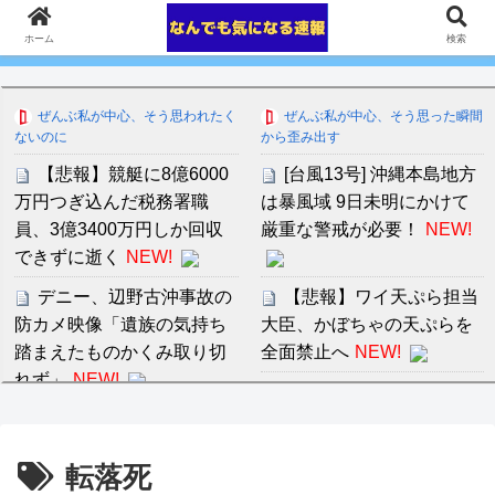
ホーム
検索
ぜんぶ私が中心、そう思われたく
ぜんぶ私が中心、そう思った瞬間
ないのに
から歪み出す
【悲報】競艇に8億6000
[台風13号] 沖縄本島地方
万円つぎ込んだ税務署職
は暴風域 9日未明にかけて
員、3億3400万円しか回収
厳重な警戒が必要！
NEW!
できずに逝く
NEW!
デニー、辺野古沖事故の
【悲報】ワイ天ぷら担当
防カメ映像「遺族の気持ち
大臣、かぼちゃの天ぷらを
踏まえたものかくみ取り切
全面禁止へ
NEW!
れず」
NEW!
音羽紀香 お股ぱっくりマ
大人なんだけど小中学生
ッサージがいいですね～！
みたいな事をする人の対処
転落死
法
NEW!
セ・リーグ出塁回数ラン