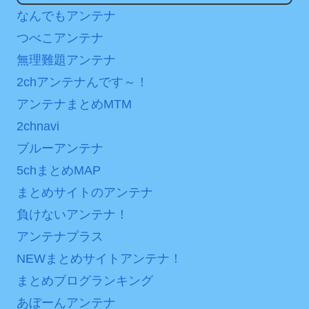
は采配に辛辣「おそろしい
に世界が衝撃
なんでもアンテナ
内容の後半」「今日の森保
【第7話予告】水10ドラ
つべこアンテナ
はチキン」
マ『ラムネモンキー』 トレ
無理難題アンテナ
七ツ森りり ご令嬢と召使
ンディなクリスマスイヴ
2chアンテナんです～！
いの禁断の恋…1日だけ許さ
2/25(水)
アンテナまとめMTM
れた夫婦としての時間をひ
36歳の彼女と結婚したい
たすら愛し合う。
2chnavi
のに、家族が猛反対。家族
から信じられない言葉が飛
ブルーアンテナ
Powered by livedoor 相
び出した… 他
5chまとめMAP
互RSS
「本気で潰しにきてる」
まとめサイトのアンテナ
滝沢秀明の新オーディショ
負けないアンテナ！
ンが“まんまジャニーズ”とフ
アンテナプラス
ァン衝撃
NEWまとめサイトアンテナ！
Powered by livedoor 相
まとめブログランキング
互RSS
あぼーんアンテナ