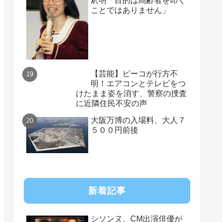
釈明「目的は高齢者を叩く
ことではありません」
【芸能】ピーコが行方不
明！エアコンとテレビをつ
けたまま姿を消す、警察の捜査
に近隣住民不安の声
大阪万博の入場料、大人７
５００円前後
新着記事
シソンヌ、CM出演俳優が