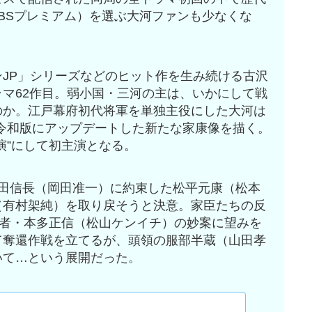
BSプレミアム）を選ぶ大河ファンも少なくな
JP」シリーズなどのヒット作を生み続ける古沢
マ62作目。弱小国・三河の主は、いかにして戦
のか。江戸幕府初代将軍を単独主役にした大河は
。令和版にアップデートした新たな家康像を描く。
演”にして初主演となる。
田信長（岡田准一）に約束した松平元康（松本
（有村架純）を取り戻そうと決意。家臣たちの反
れ者・本多正信（松山ケンイチ）の妙案に望みを
て奪還作戦を立てるが、頭領の服部半蔵（山田孝
いて…という展開だった。