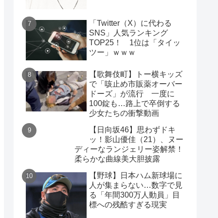
「Twitter（X）に代わる
SNS」人気ランキング
TOP25！ 1位は「タイッ
ツー」ｗｗｗ
【歌舞伎町】トー横キッズ
で「咳止め市販薬オーバー
ドーズ」が流行 一度に
100錠も…路上で卒倒する
少女たちの衝撃動画
【日向坂46】思わずドキ
ッ！影山優佳（21）、ヌー
ディーなランジェリー姿解禁！
柔らかな曲線美大胆披露
【野球】日本ハム新球場に
人が集まらない…数字で見
る「年間300万人動員」目
標への残酷すぎる現実