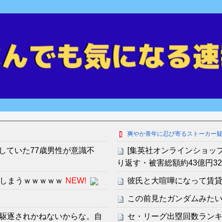
爽やか青年に忍び寄るストーカー
していた77歳男性が意識不
[集英社オンラインショッ
り返す・被害総額約43億円3
てしまうｗｗｗｗｗ
NEW!
彼氏と大喧嘩になって賃
この前見たガンダムみた
駆逐されかねないからな。自
セ・リーグ出塁回数ランキング