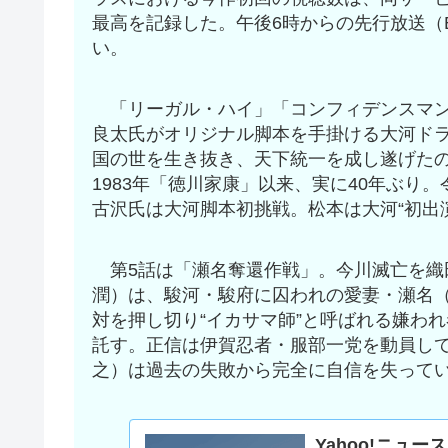
最高を記録した。午後6時からの先行放送（
い。
「リーガル・ハイ」「コンフィデンスマン
良太氏がオリジナル脚本を手掛ける大河ドラ
国の世を生き抜き、天下統一を成し遂げた
1983年「徳川家康」以来、実に40年ぶり
古沢氏は大河脚本初挑戦。松本は大河“初出
第5話は「瀬名奪還作戦」。今川滅亡を織
潤）は、駿河・駿府に囚われの愛妻・瀬名
対を押し切り“イカサマ師”と呼ばれる嫌わ
託す。正信は伊賀忍者・服部一党を動員し
之）は過去の失敗から完全に自信を失って
Yahoo!ニュース