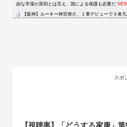
由な市場が原則とは言え、国による保護も必要だ
NEW
【阪神】ルーキー神宮僚介、１軍デビューで３者凡
クレバテスⅡ-魔獣の王と偽りの勇者伝承- 第4話 
餌に誘き出す作戦！
【画像】発達障害の子どもはこの絵の意味がすぐに
日本が北朝鮮に辛勝し二次予選3連勝も、海外ファ
容の後半」「今日の森保はチキン」
七ツ森りり ご令嬢と召使いの禁断の恋…1日だけ
たすら愛し合う。
スポ
Powered by livedoor 相互RSS
【視聴率】「どうする家康」第5