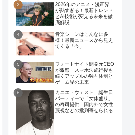
2026年のアニメ・漫画界
が熱すぎる！最新トレンド
とAI技術が変える未来を徹
底解説
音楽シーンはこんなに多
様！最新ニュースから見え
てくる「今」
フォートナイト開発元CEO
が激怒！スマホ法施行後も
続くアップルの独占体制と
ゲーム界の未来
カニエ・ウェスト、誕生日
パーティーで「女体盛り」
の寿司提供 国内外で女性
蔑視などの批判寄せられる