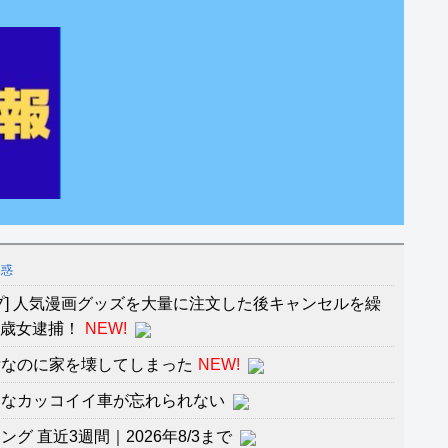
疑惑
プ] 人気漫画グッズを大量に注文した後キャンセルを繰
2歳女逮捕！
NEW!
貸なのに家を壊してしまった
NEW!
いなカッコイイ車が忘れられない
 直近3週間｜2026年8/3まで