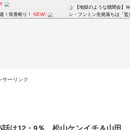
!
【地獄のような聴聞会】Ｗ
退！筒香斬り！
NEW!
ン・フンミン先発落ちは「監
感想：敵を探すよりトアの書を
すまん熊本やがコンビニ
ディズニーが「大課金時代
分からないらしい
の課金チケに
ンは采配に辛辣「おそろしい内
海外「日本よ、お前がナン
世界が衝撃
許された夫婦としての時間をひ
【第7話予告】水10ドラ
2/25(水)
ンサーリンク
36歳の彼女と結婚したい
出した… 他
「本気で潰しにきてる」滝
ァン衝撃
Powered by livedoor 相互
話は12・9％ 松山ケンイチ＆山田