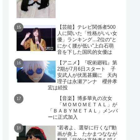
【芸能】テレビ関係者500
人に聞いた「性格がいい女
優」ランキング…2位の“と
にかく腰が低い”上白石萌
音を下した国民的女優は
【アニメ】『呪術廻戦』第
2期が7月6日スタート 子
安武人が伏黒甚爾に 天内
理子は永瀬アンナ 櫻井孝
宏は続投
【音楽】博多華丸の次女
「ＭＯＭＯＭＥＴＡＬ」が
「ＢＡＢＹＭＥＴＡＬ」メンバ
ーに正式加入
“若者よ、選挙に行くな!”動
画が炎上 たかまつななが