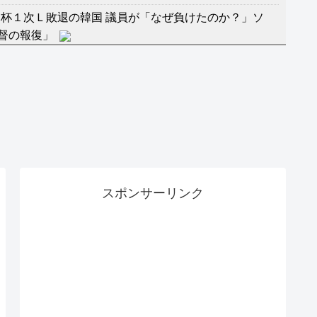
杯１次Ｌ敗退の韓国 議員が「なぜ負けたのか？」ソ
督の報復」
に食品も水もない
」に突入！アトラクションパスがどれもこれも1500円
バーワンだ」 熊本地震直後の日本の対応のスピードに
マ『ラムネモンキー』 トレンディなクリスマスイヴ
スポンサーリンク
のに、家族が猛反対。家族から信じられない言葉が飛び
沢秀明の新オーディションが“まんまジャニーズ”とフ
RSS