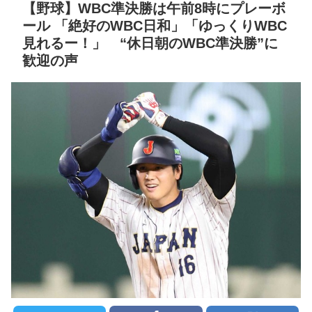
【野球】WBC準決勝は午前8時にプレーボ
た主婦の裁判が……
NEW!
セ・リーグ出塁回数ラン
ール 「絶好のWBC日和」「ゆっくりWBC
キング 直近3週間｜2026年
見れるー！」 “休日朝のWBC準決勝”に
8/3まで
【阪神】佐藤輝明、高橋
歓迎の声
宏斗から先制23号2ラン！
【地獄のような聴聞会】
京セラドームはテルコール
Ｗ杯１次Ｌ敗退の韓国 議員
が「なぜ負けたのか？」ソ
ン・フンミン先発落ちは
クレバテスⅡ-魔獣の王と
「監督の報復」
偽りの勇者伝承- 第4話 感
想：敵を探すよりトアの書
すまん熊本やがコンビニ
を餌に誘き出す作戦！
に食品も水もない
【画像】発達障害の子ど
ディズニーが「大課金時
もはこの絵の意味がすぐに
代」に突入！アトラクショ
分からないらしい
ンパスがどれもこれも1500
円の課金チケに
日本が北朝鮮に辛勝し二
次予選3連勝も、海外ファン
海外「日本よ、お前がナ
は采配に辛辣「おそろしい
ンバーワンだ」 熊本地震直