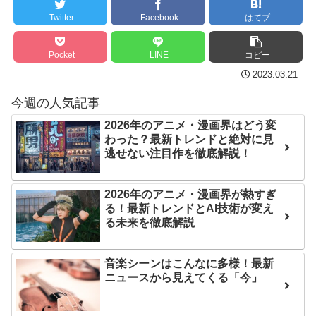
内容の後半」「今日の森保
後の日本の対応のスピード
Twitter
Facebook
はてブ
はチキン」
に世界が衝撃
七ツ森りり ご令嬢と召使
【第7話予告】水10ドラ
Pocket
LINE
コピー
いの禁断の恋…1日だけ許さ
マ『ラムネモンキー』 トレ
2023.03.21
れた夫婦としての時間をひ
ンディなクリスマスイヴ
今週の人気記事
たすら愛し合う。
2/25(水)
2026年のアニメ・漫画界はどう変
36歳の彼女と結婚したい
Powered by livedoor 相
わった？最新トレンドと絶対に見
のに、家族が猛反対。家族
逃せない注目作を徹底解説！
互RSS
から信じられない言葉が飛
び出した… 他
2026年のアニメ・漫画界が熱すぎ
る！最新トレンドとAI技術が変え
「本気で潰しにきてる」
る未来を徹底解説
滝沢秀明の新オーディショ
ンが“まんまジャニーズ”とフ
ァン衝撃
音楽シーンはこんなに多様！最新
ニュースから見えてくる「今」
Powered by livedoor 相