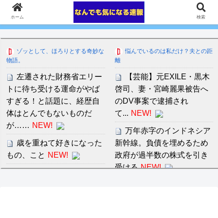
ホーム
検索
ゾッとして、ほろりとする奇妙な
悩んでいるのは私だけ？夫との距
物語。
離
左遷された財務省エリー
【芸能】元EXILE・黒木
トに待ち受ける運命がやば
啓司、妻・宮崎麗果被告へ
すぎる！と話題に、経歴自
のDV事案で逮捕され
体はとんでもないものだ
て...
NEW!
が……
NEW!
万年赤字のインドネシア
歳を重ねて好きになった
新幹線。負債を埋めるため
もの、こと
NEW!
政府が過半数の株式を引き
受ける
NEW!
睡眠時の悪寒戦慄がひど
い
NEW!
音羽紀香 お股ぱっくりマ
ッサージがいいですね～！
ＮＨＫが映らないテレビ
で料金は不当と主張してい