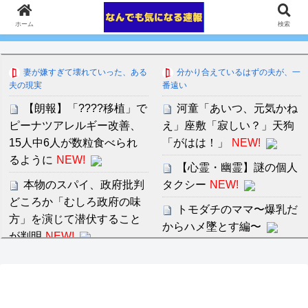
ホーム
検索
妻が嫌すぎて壊れていった、ある
分かり合えているはずの夫が、一
夫の現実
番遠い
【朗報】「????移植」で
河童「あいつ、元気かね
ピーナツアレルギー改善、
え」座敷「寂しい？」天狗
15人中6人が数粒食べられ
「がはは！」
NEW!
るように
NEW!
【心霊・幽霊】謎の個人
本物のスパイ、政府批判
タクシー
NEW!
どころか「むしろ政府の味
トモダチのママ〜爆乳だ
方」を演じて潜伏すること
からハメ墜とす編〜
が判明
NEW!
セ・リーグ出塁回数ラン
ソフトバンクホークス、
キング 直近3週間｜2026年
交流戦明けから引分け挟ん
8/3まで
で10カード連続勝ち越し