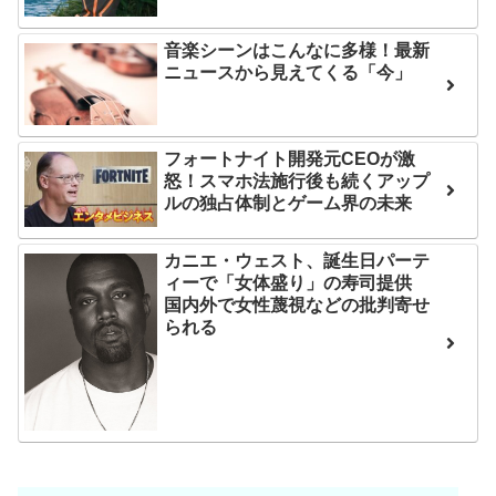
は采配に辛辣「おそろしい
ンディなクリスマスイヴ
内容の後半」「今日の森保
音楽シーンはこんなに多様！最新
2/25(水)
はチキン」
ニュースから見えてくる「今」
36歳の彼女と結婚したい
七ツ森りり ご令嬢と召使
のに、家族が猛反対。家族
いの禁断の恋…1日だけ許さ
から信じられない言葉が飛
フォートナイト開発元CEOが激
れた夫婦としての時間をひ
び出した… 他
怒！スマホ法施行後も続くアップ
たすら愛し合う。
ルの独占体制とゲーム界の未来
「本気で潰しにきてる」
Powered by livedoor 相
滝沢秀明の新オーディショ
カニエ・ウェスト、誕生日パーテ
ンが“まんまジャニーズ”とフ
互RSS
ィーで「女体盛り」の寿司提供
ァン衝撃
国内外で女性蔑視などの批判寄せ
られる
Powered by livedoor 相
互RSS