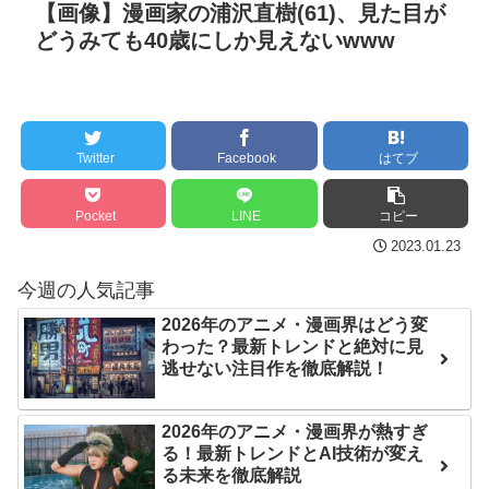
【地獄のような聴聞会】
www
NEW!
【画像】漫画家の浦沢直樹(61)、見た目が
Ｗ杯１次Ｌ敗退の韓国 議員
どうみても40歳にしか見えないwww
【阪神】工藤泰成、160
が「なぜ負けたのか？」ソ
キロ超直球も変化球が多い
ン・フンミン先発落ちは
点に打ちにくさ 対巨人３
「監督の報復」
連戦も期待
NEW!
すまん熊本やがコンビニ
Twitter
Facebook
はてブ
キャンプ（コテージ泊）
に食品も水もない
NEW!
Pocket
LINE
コピー
ディズニーが「大課金時
クレバテスⅡ-魔獣の王と
代」に突入！アトラクショ
2023.01.23
偽りの勇者伝承- 第4話 感
ンパスがどれもこれも1500
今週の人気記事
想：敵を探すよりトアの書
円の課金チケに
を餌に誘き出す作戦！
2026年のアニメ・漫画界はどう変
海外「日本よ、お前がナ
わった？最新トレンドと絶対に見
【画像】発達障害の子ど
ンバーワンだ」 熊本地震直
逃せない注目作を徹底解説！
もはこの絵の意味がすぐに
後の日本の対応のスピード
分からないらしい
に世界が衝撃
2026年のアニメ・漫画界が熱すぎ
日本が北朝鮮に辛勝し二
る！最新トレンドとAI技術が変え
【第7話予告】水10ドラ
る未来を徹底解説
次予選3連勝も、海外ファン
マ『ラムネモンキー』 トレ