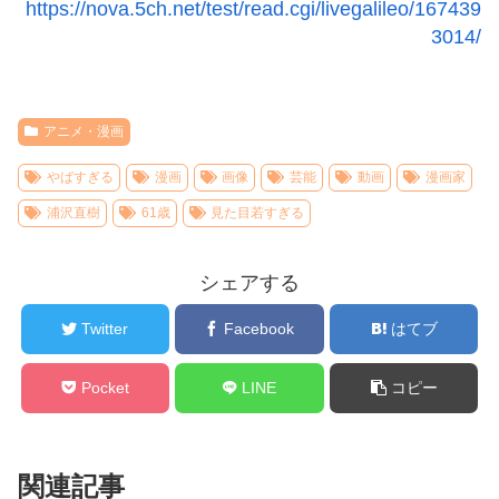
https://nova.5ch.net/test/read.cgi/livegalileo/167439
3014/
アニメ・漫画
やばすぎる
漫画
画像
芸能
動画
漫画家
浦沢直樹
61歳
見た目若すぎる
シェアする
Twitter
Facebook
はてブ
Pocket
LINE
コピー
関連記事