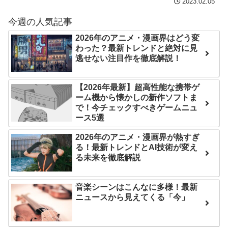
【画像】発達障害の子ど
2023.02.05
ンバーワンだ」 熊本地震直
もはこの絵の意味がすぐに
後の日本の対応のスピード
今週の人気記事
分からないらしい
に世界が衝撃
2026年のアニメ・漫画界はどう変
日本が北朝鮮に辛勝し二
わった？最新トレンドと絶対に見
【第7話予告】水10ドラ
次予選3連勝も、海外ファン
逃せない注目作を徹底解説！
マ『ラムネモンキー』 トレ
は采配に辛辣「おそろしい
ンディなクリスマスイヴ
内容の後半」「今日の森保
【2026年最新】超高性能な携帯ゲ
2/25(水)
はチキン」
ーム機から懐かしの新作ソフトま
36歳の彼女と結婚したい
で！今チェックすべきゲームニュ
七ツ森りり ご令嬢と召使
ース5選
のに、家族が猛反対。家族
いの禁断の恋…1日だけ許さ
から信じられない言葉が飛
2026年のアニメ・漫画界が熱すぎ
れた夫婦としての時間をひ
び出した… 他
る！最新トレンドとAI技術が変え
たすら愛し合う。
る未来を徹底解説
「本気で潰しにきてる」
Powered by livedoor 相
滝沢秀明の新オーディショ
音楽シーンはこんなに多様！最新
ンが“まんまジャニーズ”とフ
互RSS
ニュースから見えてくる「今」
ァン衝撃
Powered by livedoor 相