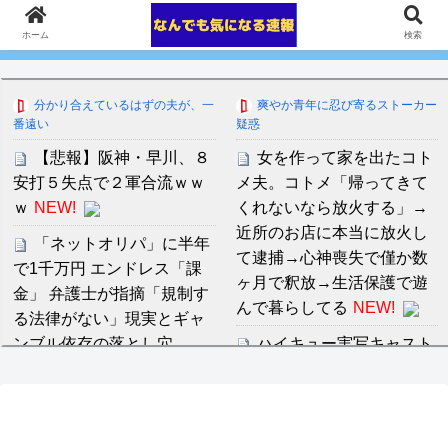
ホーム
検索
分かり合えているはずの夫が、一
爽やか青年に忍び寄るストーカー
番遠い
疑惑
【悲報】阪神・早川、８
女を作って家を出たコト
安打５失点で２軍合流ｗｗ
メ夫。コトメ「帰ってきて
ｗ
NEW!
くれないなら放火する」→
近所のお店に本当に放火し
「ネットオリパ」に半年
て逮捕→心神喪失で僅か数
で1千万円 エンドレス「課
ヶ月で釈放→生活保護で遊
金」 弁護士が指摘「規制す
んで暮らしてる
NEW!
る法律がない」現実とギャ
ンブル依存の落とし穴
ハイキュー実写キャスト
NEW!
候補！眞栄田郷敦と清原果
耶が話題の理由
NEW!
日本人女性インフルエン
サー、ライブ配信中に自殺
中川朋美 １メートル越え