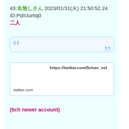
43:
名無しさん
2023/01/31(火) 21:50:52.24
ID:Pd/ctumq0
二人
https://twitter.com/5chan_nel
twitter.com
(5ch newer account)