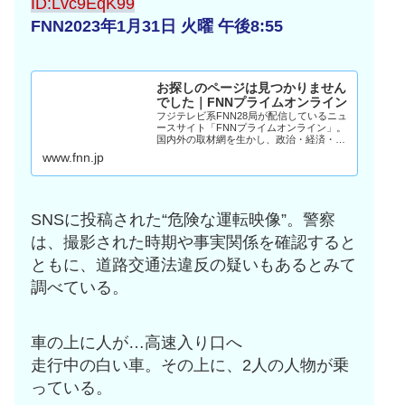
ID:Lvc9EqK99
FNN2023年1月31日 火曜 午後8:55
お探しのページは見つかりません
でした｜FNNプライムオンライン
フジテレビ系FNN28局が配信しているニュ
ースサイト「FNNプライムオンライン」。
国内外の取材網を生かし、政治・経済・社
会・国際・スポーツ・エンタメなど、様々
www.fnn.jp
な分野のニュースをいち早く、正確にお伝
えします。
SNSに投稿された“危険な運転映像”。警察
は、撮影された時期や事実関係を確認すると
ともに、道路交通法違反の疑いもあるとみて
調べている。
車の上に人が…高速入り口へ
走行中の白い車。その上に、2人の人物が乗
っている。