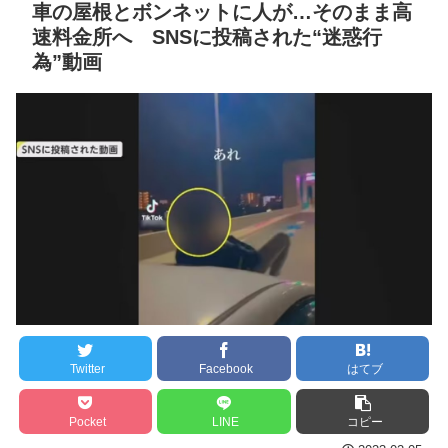
NEW!
の大迫力白おっぱい！！
車の屋根とボンネットに人が…そのまま高
速料金所へ SNSに投稿された“迷惑行
【朗報】へずまりゅう、
セ・リーグ出塁回数ラン
為”動画
熊本被災地でボランティア
キング 直近3週間｜2026年
活動をして皆を笑顔にする
8/3まで
ｗｗｗｗｗｗｗｗｗｗｗｗ
【地獄のような聴聞会】
ｗ
NEW!
Ｗ杯１次Ｌ敗退の韓国 議員
他国から安価な製品が大
が「なぜ負けたのか？」ソ
量に入ってくると市場から
ン・フンミン先発落ちは
駆逐されかねないからな。
「監督の報復」
自由な市場が原則とは言
すまん熊本やがコンビニ
え、国による保護も必要だ
に食品も水もない
NEW!
ディズニーが「大課金時
クレバテスⅡ-魔獣の王と
代」に突入！アトラクショ
偽りの勇者伝承- 第4話 感
Twitter
Facebook
はてブ
ンパスがどれもこれも1500
想：敵を探すよりトアの書
円の課金チケに
を餌に誘き出す作戦！
Pocket
LINE
コピー
海外「日本よ、お前がナ