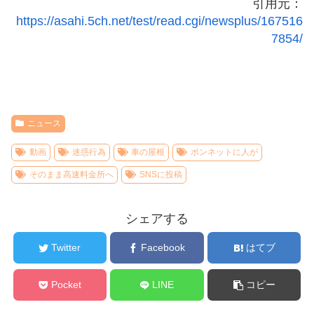
引用元：
https://asahi.5ch.net/test/read.cgi/newsplus/167516
7854/
ニュース
動画
迷惑行為
車の屋根
ボンネットに人が
そのまま高速料金所へ
SNSに投稿
シェアする
Twitter
Facebook
はてブ
Pocket
LINE
コピー