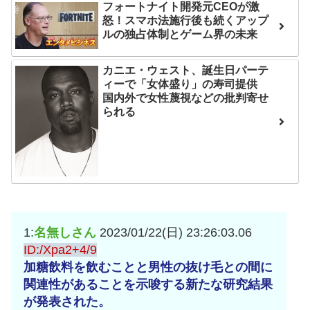
フォートナイト開発元CEOが激
怒！スマホ法施行後も続くアップ
ルの独占体制とゲーム界の未来
カニエ・ウェスト、誕生日パーテ
ィーで「女体盛り」の寿司提供
国内外で女性蔑視などの批判寄せ
られる
1:
名無しさん
2023/01/22(日) 23:26:03.06
ID:/Xpa2+4/9
加糖飲料を飲むことと男性の抜け毛との間に
関連性があることを示唆する新たな研究結果
が発表された。