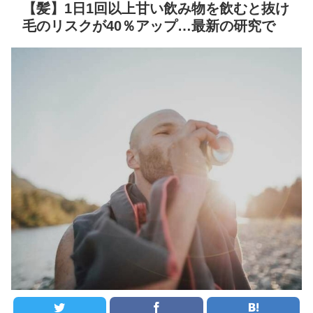
【髪】1日1回以上甘い飲み物を飲むと抜け
キング 直近3週間｜2026年
を唆し、妹を誑かし、偽り
毛のリスクが40％アップ…最新の研究で
8/3まで
の王の野望の為に………
NEW!
【地獄のような聴聞会】
Ｗ杯１次Ｌ敗退の韓国 議員
阪神、拙守で失点重ね中
が「なぜ負けたのか？」ソ
日に敗戦。藤川監督「すべ
ン・フンミン先発落ちは
てこれから」
「監督の報復」
クレバテスⅡ-魔獣の王と
すまん熊本やがコンビニ
偽りの勇者伝承- 第4話 感
に食品も水もない
想：敵を探すよりトアの書
を餌に誘き出す作戦！
ディズニーが「大課金時
代」に突入！アトラクショ
【画像】発達障害の子ど
ンパスがどれもこれも1500
もはこの絵の意味がすぐに
円の課金チケに
分からないらしい
海外「日本よ、お前がナ
日本が北朝鮮に辛勝し二
ンバーワンだ」 熊本地震直
次予選3連勝も、海外ファン
後の日本の対応のスピード
は采配に辛辣「おそろしい