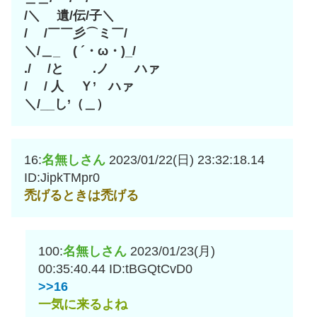
/＼ 遺/伝/子＼
/ /￣￣彡⌒ミ￣/
＼/＿_ ( ´・ω・)_/
./ /と .ノ ハァ
/ / 人 Ｙ’ ハァ
＼/__し’（＿）
16:
名無しさん
2023/01/22(日) 23:32:18.14
ID:JipkTMpr0
禿げるときは禿げる
100:
名無しさん
2023/01/23(月)
00:35:40.44
ID:tBGQtCvD0
>>16
一気に来るよね