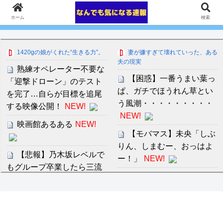
ホーム
検索
1420gの娘がくれた“生きる力”。
妻が嫌すぎて壊れていった、ある
夫の現実
熟練オペレーター不要な
【困惑】一番うまい葉っ
「迎撃ドローン」のテスト
ぱ、ガチでほうれん草とい
を完了…自らが目標を追尾
う風潮・・・・・・・・・
する映像公開！
NEW!
NEW!
映画館あるある
NEW!
【モバマス】未央「しぶ
りん、しまむー、おっはよ
【悲報】乃木坂レベルで
ー！」
NEW!
もグループ卒業したら三流
合宿中の部活女子が罰ゲ
タレント扱いになる模
ームでハーレムセックスを
様・・・
NEW!
させられる話
【安価・あんこ】ナポリ
セ・リーグ出塁回数ラン
タンナイト 第43話 ………父