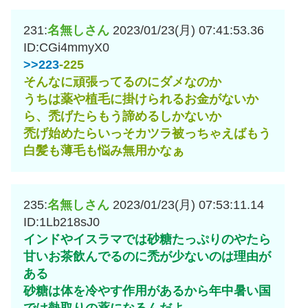
231:
名無しさん
2023/01/23(月) 07:41:53.36
ID:CGi4mmyX0
>>223
-225
そんなに頑張ってるのにダメなのか
うちは薬や植毛に掛けられるお金がないか
ら、禿げたらもう諦めるしかないか
禿げ始めたらいっそカツラ被っちゃえばもう
白髪も薄毛も悩み無用かなぁ
235:
名無しさん
2023/01/23(月) 07:53:11.14
ID:1Lb218sJ0
インドやイスラマでは砂糖たっぷりのやたら
甘いお茶飲んでるのに禿が少ないのは理由が
ある
砂糖は体を冷やす作用があるから年中暑い国
では熱取りの薬になるんだよ