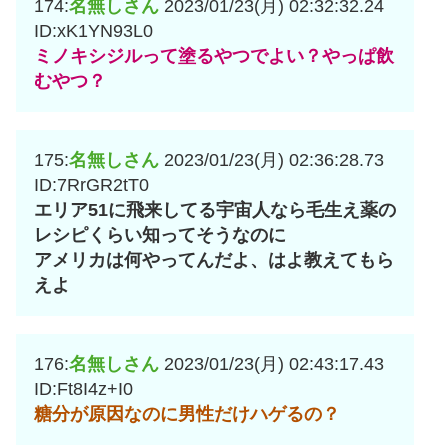
174:
名無しさん
2023/01/23(月) 02:32:32.24
ID:xK1YN93L0
ミノキシジルって塗るやつでよい？やっぱ飲
むやつ？
175:
名無しさん
2023/01/23(月) 02:36:28.73
ID:7RrGR2tT0
エリア51に飛来してる宇宙人なら毛生え薬の
レシピくらい知ってそうなのに
アメリカは何やってんだよ、はよ教えてもら
えよ
176:
名無しさん
2023/01/23(月) 02:43:17.43
ID:Ft8I4z+I0
糖分が原因なのに男性だけハゲるの？