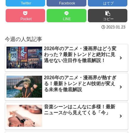
Twitter
Facebook
はてブ
に世界が衝撃
内容の後半」「今日の森保
はチキン」
【第7話予告】水10ドラ
Pocket
LINE
コピー
マ『ラムネモンキー』 トレ
七ツ森りり ご令嬢と召使
2023.01.23
ンディなクリスマスイヴ
いの禁断の恋…1日だけ許さ
2/25(水)
れた夫婦としての時間をひ
今週の人気記事
たすら愛し合う。
36歳の彼女と結婚したい
2026年のアニメ・漫画界はどう変
わった？最新トレンドと絶対に見
のに、家族が猛反対。家族
Powered by livedoor 相
逃せない注目作を徹底解説！
から信じられない言葉が飛
互RSS
び出した… 他
2026年のアニメ・漫画界が熱すぎ
「本気で潰しにきてる」
る！最新トレンドとAI技術が変え
滝沢秀明の新オーディショ
る未来を徹底解説
ンが“まんまジャニーズ”とフ
ァン衝撃
音楽シーンはこんなに多様！最新
ニュースから見えてくる「今」
Powered by livedoor 相
互RSS