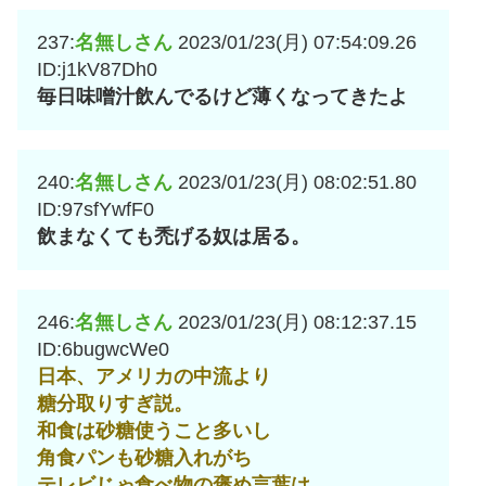
237:
名無しさん
2023/01/23(月) 07:54:09.26
ID:j1kV87Dh0
毎日味噌汁飲んでるけど薄くなってきたよ
240:
名無しさん
2023/01/23(月) 08:02:51.80
ID:97sfYwfF0
飲まなくても禿げる奴は居る。
246:
名無しさん
2023/01/23(月) 08:12:37.15
ID:6bugwcWe0
日本、アメリカの中流より
糖分取りすぎ説。
和食は砂糖使うこと多いし
角食パンも砂糖入れがち
テレビじゃ食べ物の褒め言葉は