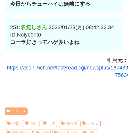
今日からチューハイは無糖にする
251:
名無しさん
2023/01/23(月) 08:42:22.34
ID:Nolyb0ht0
コーラ好きってハゲ多いよね
引用元：
https://asahi.5ch.net/test/read.cgi/newsplus/167439
7563/
ニュース
中国
高い
日本
髪の毛
テレビ
1日1回以上
比較
甘い飲み物
原因