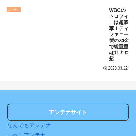
セ・リーグ出塁回数ラン
り前に野球ができる、そう
WBCの
スポーツ
キング 直近3週間｜2026年
じゃない」
NEW!
トロフィ
8/3まで
ーは超豪
【神企業】任天堂、熊本
華！ティ
【地獄のような聴聞会】
に5000万円寄付
NEW!
ファニー
Ｗ杯１次Ｌ敗退の韓国 議員
製の24金
クレバテスⅡ-魔獣の王と
で総重量
が「なぜ負けたのか？」ソ
偽りの勇者伝承- 第4話 感
は11キロ
ン・フンミン先発落ちは
超
想：敵を探すよりトアの書
「監督の報復」
を餌に誘き出す作戦！
2023.03.22
すまん熊本やがコンビニ
【画像】発達障害の子ど
に食品も水もない
もはこの絵の意味がすぐに
ディズニーが「大課金時
分からないらしい
代」に突入！アトラクショ
日本が北朝鮮に辛勝し二
ンパスがどれもこれも1500
次予選3連勝も、海外ファン
アンテナサイト
円の課金チケに
は采配に辛辣「おそろしい
なんでもアンテナ
海外「日本よ、お前がナ
内容の後半」「今日の森保
ンバーワンだ」 熊本地震直
はチキン」
つべこアンテナ