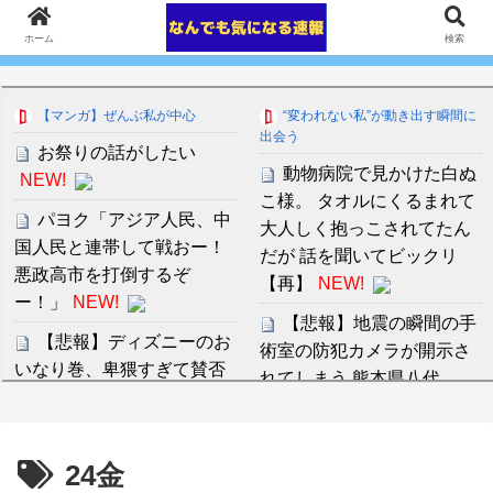
ホーム
検索
【マンガ】ぜんぶ私が中心
“変われない私”が動き出す瞬間に
出会う
お祭りの話がしたい
動物病院で見かけた白ぬ
NEW!
こ様。 タオルにくるまれて
パヨク「アジア人民、中
大人しく抱っこされてたん
国人民と連帯して戦おー！
だが 話を聞いてビックリ
悪政高市を打倒するぞ
【再】
NEW!
ー！」
NEW!
【悲報】地震の瞬間の手
【悲報】ディズニーのお
術室の防犯カメラが開示さ
いなり巻、卑猥すぎて賛否
れてしまう 熊本県八代
両論ｗｗｗｗｗｗｗｗ
NEW!
NEW!
藤嶌果歩の写真集巡り集
【阪神】大竹耕太郎、勝
24金
英社が声明出した件
利インタビューで涙「当た