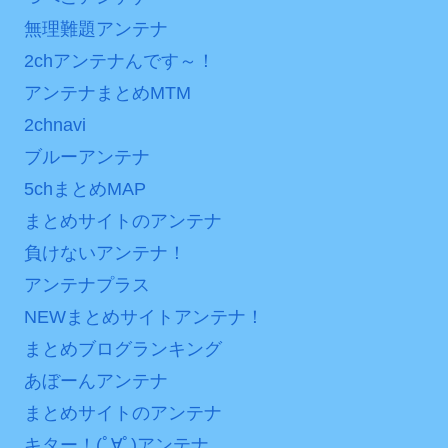
後の日本の対応のスピード
無理難題アンテナ
七ツ森りり ご令嬢と召使
に世界が衝撃
いの禁断の恋…1日だけ許さ
2chアンテナんです～！
【第7話予告】水10ドラ
れた夫婦としての時間をひ
アンテナまとめMTM
マ『ラムネモンキー』 トレ
たすら愛し合う。
2chnavi
ンディなクリスマスイヴ
Powered by livedoor 相
2/25(水)
ブルーアンテナ
互RSS
36歳の彼女と結婚したい
5chまとめMAP
のに、家族が猛反対。家族
まとめサイトのアンテナ
から信じられない言葉が飛
負けないアンテナ！
び出した… 他
アンテナプラス
「本気で潰しにきてる」
NEWまとめサイトアンテナ！
滝沢秀明の新オーディショ
ンが“まんまジャニーズ”とフ
まとめブログランキング
ァン衝撃
あぼーんアンテナ
まとめサイトのアンテナ
Powered by livedoor 相
キター！(ﾟ∀ﾟ)アンテナ