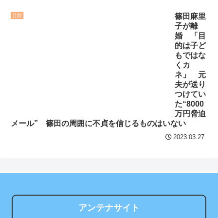
Part２【アニメ】
NEW!
真を一挙公開！
篠田麻里
芸能
他国から安価な製品が大
セ・リーグ出塁回数ラン
子が離
量に入ってくると市場から
キング 直近3週間｜2026年
婚 「目
駆逐されかねないからな。
8/3まで
的は子ど
もではな
自由な市場が原則とは言
【地獄のような聴聞会】
くカ
え、国による保護も必要だ
ネ」 元
Ｗ杯１次Ｌ敗退の韓国 議員
NEW!
夫が送り
が「なぜ負けたのか？」ソ
つけてい
【阪神】ルーキー神宮僚
ン・フンミン先発落ちは
た“8000
介、１軍デビューで３者凡
「監督の報復」
万円脅迫
メール” 篠田の周囲に不貞を信じるものはいない
退！筒香斬り！
NEW!
すまん熊本やがコンビニ
2023.03.27
クレバテスⅡ-魔獣の王と
に食品も水もない
偽りの勇者伝承- 第4話 感
ディズニーが「大課金時
想：敵を探すよりトアの書
代」に突入！アトラクショ
を餌に誘き出す作戦！
ンパスがどれもこれも1500
【画像】発達障害の子ど
円の課金チケに
もはこの絵の意味がすぐに
アンテナサイト
海外「日本よ、お前がナ