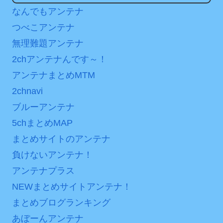
分からないらしい
ンバーワンだ」 熊本地震直
なんでもアンテナ
日本が北朝鮮に辛勝し二
後の日本の対応のスピード
つべこアンテナ
次予選3連勝も、海外ファン
に世界が衝撃
無理難題アンテナ
は采配に辛辣「おそろしい
【第7話予告】水10ドラ
内容の後半」「今日の森保
2chアンテナんです～！
マ『ラムネモンキー』 トレ
はチキン」
アンテナまとめMTM
ンディなクリスマスイヴ
七ツ森りり ご令嬢と召使
2/25(水)
2chnavi
いの禁断の恋…1日だけ許さ
36歳の彼女と結婚したい
ブルーアンテナ
れた夫婦としての時間をひ
のに、家族が猛反対。家族
5chまとめMAP
たすら愛し合う。
から信じられない言葉が飛
まとめサイトのアンテナ
び出した… 他
Powered by livedoor 相
負けないアンテナ！
「本気で潰しにきてる」
互RSS
アンテナプラス
滝沢秀明の新オーディショ
ンが“まんまジャニーズ”とフ
NEWまとめサイトアンテナ！
ァン衝撃
まとめブログランキング
あぼーんアンテナ
Powered by livedoor 相