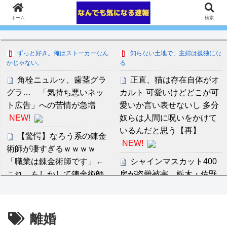
ホーム
検索
ずっと好き。俺はストーカーなん
知らない土地で、主婦は孤独にな
かじゃない。
る
角栓ニュルッ、歯茎グラ
正直、猫は存在自体がオ
グラ… 「気持ち悪いネッ
カルト 可愛いけどどこが可
ト広告」への苦情が急増
愛いか言い表せないし 多分
NEW!
奴らは人間に呪いをかけて
いるんだと思う【再】
【驚愕】なろう系の錬金
NEW!
術師が凄すぎるｗｗｗｗ
「職業は錬金術師です」←
シャインマスカット400
これ…もしかして錬金術師
房が盗難被害 栃木・佐野
は…
NEW!
の果樹園
NEW!
【映画】プロの声優で観
完全新作『八つ墓村』、
離婚
たかった作品(登場人物)
金田一は尾上松也、場面写