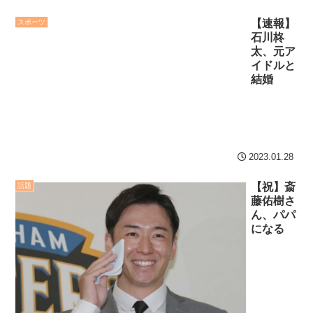
NEW!
8/3まで
【速報】
スポーツ
【2026年8月】メンタル
石川柊
【地獄のような聴聞会】
に病がある人の雑談トピ
太、元ア
Ｗ杯１次Ｌ敗退の韓国 議員
NEW!
イドルと
が「なぜ負けたのか？」ソ
結婚
国際的な小咄 混ぜるな危
ン・フンミン先発落ちは
険
NEW!
「監督の報復」
クレバテスⅡ-魔獣の王と
すまん熊本やがコンビニ
偽りの勇者伝承- 第4話 感
に食品も水もない
2023.01.28
想：敵を探すよりトアの書
ディズニーが「大課金時
を餌に誘き出す作戦！
【祝】斎
話題
代」に突入！アトラクショ
藤佑樹さ
【画像】発達障害の子ど
ンパスがどれもこれも1500
ん、パパ
もはこの絵の意味がすぐに
円の課金チケに
になる
分からないらしい
海外「日本よ、お前がナ
日本が北朝鮮に辛勝し二
ンバーワンだ」 熊本地震直
次予選3連勝も、海外ファン
後の日本の対応のスピード
は采配に辛辣「おそろしい
に世界が衝撃