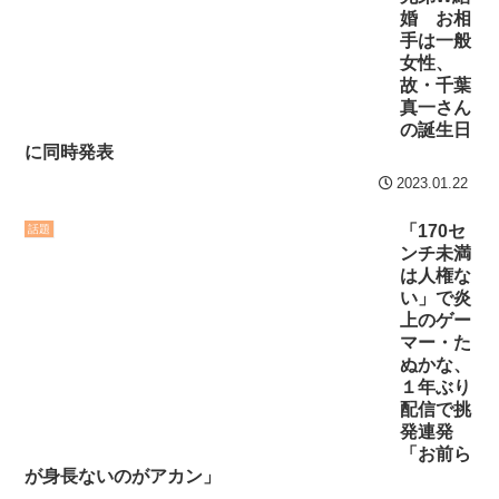
婚 お相
手は一般
女性、
故・千葉
真一さん
の誕生日
に同時発表
2023.01.22
「170セ
話題
ンチ未満
は人権な
い」で炎
上のゲー
マー・た
ぬかな、
１年ぶり
配信で挑
発連発
「お前ら
が身長ないのがアカン」