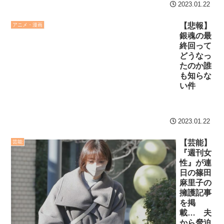
2023.01.22
【悲報】
アニメ・漫画
銀魂の最
終回って
どうなっ
たのか誰
も知らな
い件
2023.01.22
【芸能】
芸能
『週刊女
性』が連
日の篠田
麻里子の
擁護記事
を掲
載… 夫
から脅迫