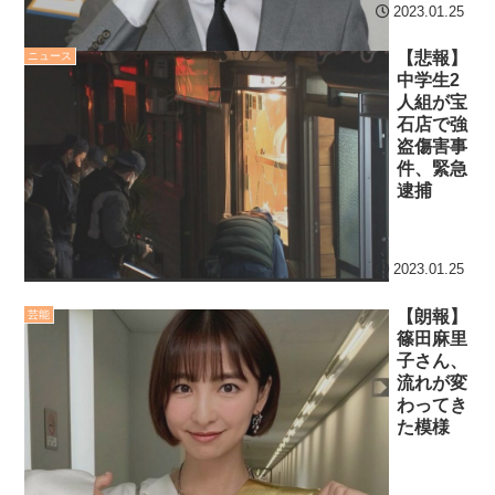
2023.01.25
内容の後半」「今日の森保
【第7話予告】水10ドラ
はチキン」
マ『ラムネモンキー』 トレ
【悲報】
ニュース
中学生2
七ツ森りり ご令嬢と召使
ンディなクリスマスイヴ
人組が宝
いの禁断の恋…1日だけ許さ
2/25(水)
石店で強
れた夫婦としての時間をひ
盗傷害事
36歳の彼女と結婚したい
たすら愛し合う。
件、緊急
のに、家族が猛反対。家族
逮捕
から信じられない言葉が飛
Powered by livedoor 相
び出した… 他
互RSS
2023.01.25
「本気で潰しにきてる」
滝沢秀明の新オーディショ
【朗報】
芸能
ンが“まんまジャニーズ”とフ
篠田麻里
ァン衝撃
子さん、
流れが変
Powered by livedoor 相
わってき
た模様
互RSS