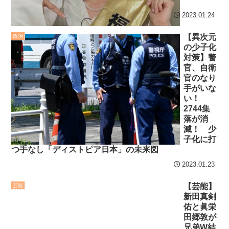
2023.01.24
【異次元
政治
の少子化
対策】警
官、自衛
官のなり
手がいな
い！
2744集
落が消
滅！ 少
子化に打
つ手なし「ディストピア日本」の未来図
2023.01.23
【芸能】
芸能
新田真剣
佑と眞栄
田郷敦が
兄弟W結