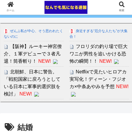
ホーム
検索
ぜんぶ私が中心、そう思われたく
身近すぎる“厄介な人たち”が大集
ないのに
合！
【阪神】ルーキー神宮僚
フロリダの釣り場で巨大
介、１軍デビューで３者凡
ワニが男性を追いかける恐
退！筒香斬り！
NEW!
怖の瞬間！！
NEW!
北朝鮮、日本に警告。
Netflixで見たいヒロアカ
「戦犯国家に戻ろうとして
実写化！ディーン・フジオ
いる日本に軍事的選択肢を
カ×中条あやみを予想
NEW!
検討」
NEW!
【画像】覇権漫画ワンピ
中川朋美 １メートル越え
ースの主人公モンキー・
の大迫力白おっぱい！！
D・ルフィさん、変わり果
セ・リーグ出塁回数ラン
結婚
てた姿で発見される・・・
キング 直近3週間｜2026年