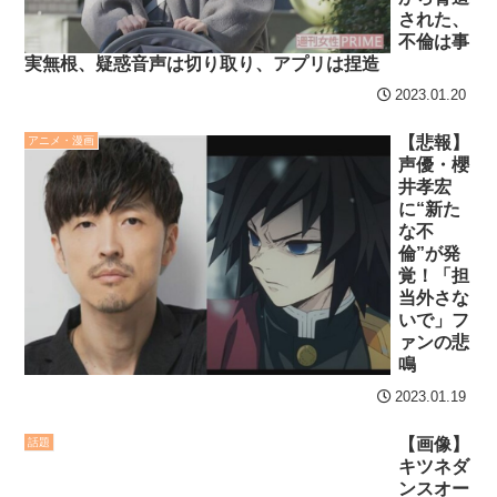
された、
不倫は事
実無根、疑惑音声は切り取り、アプリは捏造
2023.01.20
【悲報】
アニメ・漫画
声優・櫻
井孝宏
に“新た
な不
倫”が発
覚！「担
当外さな
いで」フ
ァンの悲
鳴
2023.01.19
【画像】
話題
キツネダ
ンスオー