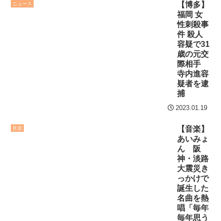
【博多】
ニュース
福岡 女
性刺殺事
件 殺人
容疑で31
歳の元交
際相手
寺内進容
疑者を逮
捕
2023.01.19
【音楽】
音楽
あいみょ
ん 阪
神・淡路
大震災き
っかけで
誕生した
名曲を熱
唱「毎年
毎年思う