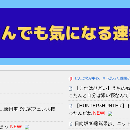
ぜんぶ私が中心、そう思った瞬間
【これはひどい】うちの
こたんと自分は添い寝なんて
【HUNTER×HUNTE
…乗用車で民家フェンス接
ったんだね
NEW!
日向坂46藤嶌果歩、ニッ
まう
NEW!