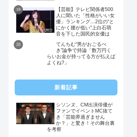
【芸能】テレビ関係者500
人に聞いた「性格がいい女
優」ランキング…2位の“と
にかく腰が低い”上白石萌
音を下した国民的女優は
てんちむ“男がおごるべ
き”論争で持論「数万円く
らいお金が持ってる方が払えば
よくね?」
新着記事
シソンヌ、CM出演俳優が
ファンでイベントMC抜て
き「芸能界過ぎません
か？」と驚き！その舞台裏
を考察