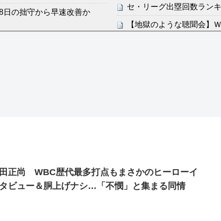
セ・リーグ出塁回数ランキング
8日の拙守から早速改善か
【地獄のような聴聞会】Ｗ
ン・フンミン先発落ちは「監
感想：敵を探すよりトアの書を
すまん熊本やがコンビニ
分からないらしい
ディズニーが「大課金時代
の課金チケに
ンは采配に辛辣「おそろしい内
海外「日本よ、お前がナン
世界が衝撃
許された夫婦としての時間をひ
【第7話予告】水10ドラ
2/25(水)
36歳の彼女と結婚したい
田正尚 WBC歴代最多打点もまさかのヒーローイ
出した… 他
タビュー＆胴上げナシ…「不憫」と集まる同情
「本気で潰しにきてる」滝
ァン衝撃