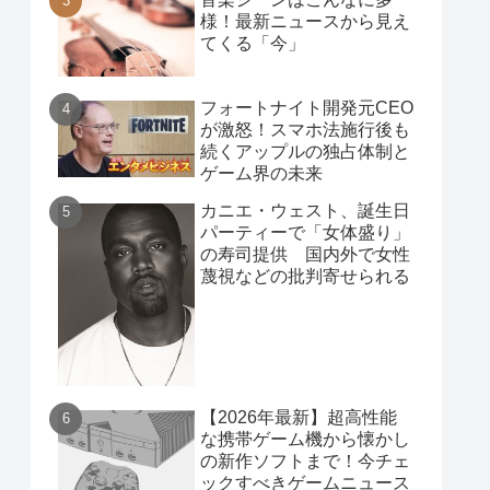
様！最新ニュースから見え
てくる「今」
フォートナイト開発元CEO
が激怒！スマホ法施行後も
続くアップルの独占体制と
ゲーム界の未来
カニエ・ウェスト、誕生日
パーティーで「女体盛り」
の寿司提供 国内外で女性
蔑視などの批判寄せられる
【2026年最新】超高性能
な携帯ゲーム機から懐かし
の新作ソフトまで！今チェ
ックすべきゲームニュース