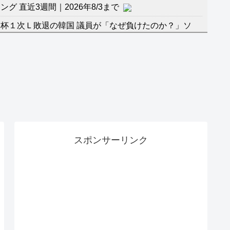
 直近3週間｜2026年8/3まで
杯１次Ｌ敗退の韓国 議員が「なぜ負けたのか？」ソ
督の報復」
に食品も水もない
」に突入！アトラクションパスがどれもこれも1500円
バーワンだ」 熊本地震直後の日本の対応のスピードに
マ『ラムネモンキー』 トレンディなクリスマスイヴ
スポンサーリンク
のに、家族が猛反対。家族から信じられない言葉が飛び
沢秀明の新オーディションが“まんまジャニーズ”とフ