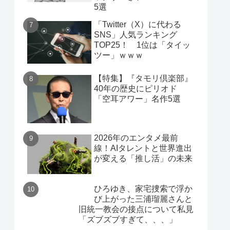
5選
「Twitter（X）に代わる
SNS」人気ランキング
TOP25！ 1位は「タイッ
ツー」ｗｗｗ
【特集】『タモリ倶楽部』
40年の歴史にピリオド
「空耳アワー」名作5選
2026年のエンタメ最前
線！AIタレントと世界進出
が変える「推し活」の未来
ひろゆき、家宅捜索で浮か
び上がった三浦瑠麗さんと
旧統一教会の接点について私見
「ズブズブすぎて、、、」