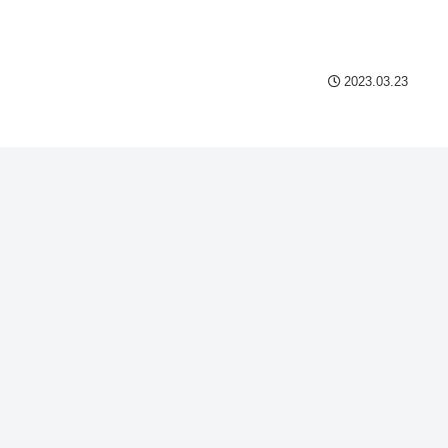
Powered by livedoor 相互
2023.03.23