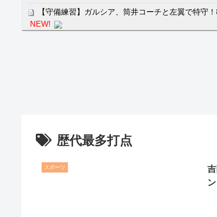
【守備練習】ガルシア、筒井コーチと左翼で特守！
NEW!
クレバテスⅡ-魔獣の王と偽りの勇者伝承- 第4話 
餌に誘き出す作戦！
【画像】発達障害の子どもはこの絵の意味がすぐに
日本が北朝鮮に辛勝し二次予選3連勝も、海外ファ
容の後半」「今日の森保はチキン」
七ツ森りり ご令嬢と召使いの禁断の恋…1日だけ
たすら愛し合う。
歴代最多打点
Powered by livedoor 相互RSS
スポーツ
吉
ン