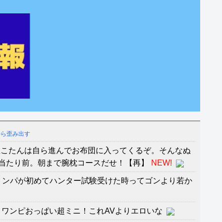
から歪み出す
ぬこたんは自ら進んでお布団に入ってくるぞ。そんなぬ
当たり前。朝まで腕枕コースだせ！【再】
NEW!
R】トンパが初めてハンター試験受けた時ってゴンより若か
トワンピおっぱい超ミニ！これAVよりエロいな