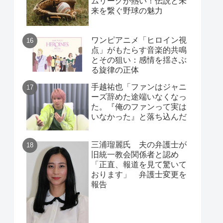
ムリーグが熱い！伝説と未
来を繋ぐ野球の魅力
ワンピアニメ「ヒロイン視
点」がもたらす音楽的共鳴
とその狙い：感情を揺さぶ
る旋律の正体
手越祐也「ファンはジャニ
ーズ辞めた途端いなくなっ
た。『俺のファンって実は
いなかった』と落ち込んだ
三浦瑠麗氏 夫の弁護士が
旧統一教会関係者と認め
「正直、報道を見て驚いて
おります」 弁護士変更を
報告