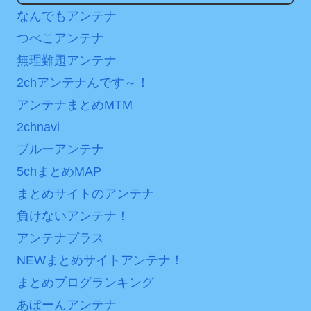
に世界が衝撃
日本が北朝鮮に辛勝し二
なんでもアンテナ
次予選3連勝も、海外ファン
【第7話予告】水10ドラ
つべこアンテナ
は采配に辛辣「おそろしい
マ『ラムネモンキー』 トレ
無理難題アンテナ
内容の後半」「今日の森保
ンディなクリスマスイヴ
2chアンテナんです～！
はチキン」
2/25(水)
アンテナまとめMTM
七ツ森りり ご令嬢と召使
36歳の彼女と結婚したい
いの禁断の恋…1日だけ許さ
2chnavi
のに、家族が猛反対。家族
れた夫婦としての時間をひ
から信じられない言葉が飛
ブルーアンテナ
たすら愛し合う。
び出した… 他
5chまとめMAP
「本気で潰しにきてる」
Powered by livedoor 相
まとめサイトのアンテナ
滝沢秀明の新オーディショ
互RSS
負けないアンテナ！
ンが“まんまジャニーズ”とフ
アンテナプラス
ァン衝撃
NEWまとめサイトアンテナ！
Powered by livedoor 相
まとめブログランキング
互RSS
あぼーんアンテナ