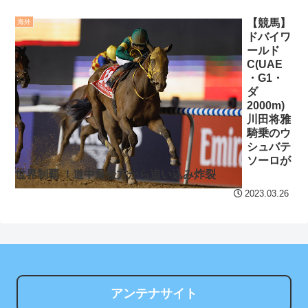
キング 直近3週間｜2026年
ファミリアと阪神タイガ
【競馬】
海外
8/3まで
ースのコラボ第3弾！黒系デ
ドバイワ
ールド
ニムバッグとか6点発売
【地獄のような聴聞会】
C(UAE
NEW!
Ｗ杯１次Ｌ敗退の韓国 議員
・G1・
が「なぜ負けたのか？」ソ
ダ
【あんこ】バーニィは第
2000m)
ン・フンミン先発落ちは
1小隊のフォワードのようで
川田将雅
「監督の報復」
す【機動警察パトレイバ
騎乗のウ
ー】 絶対グリフォン計画と
シュバテ
すまん熊本やがコンビニ
ソーロが
か不用な気がする
NEW!
に食品も水もない
世界制覇 ！道中最後方から追い込み炸裂
クレバテスⅡ-魔獣の王と
ディズニーが「大課金時
2023.03.26
偽りの勇者伝承- 第4話 感
代」に突入！アトラクショ
想：敵を探すよりトアの書
ンパスがどれもこれも1500
を餌に誘き出す作戦！
円の課金チケに
【画像】発達障害の子ど
海外「日本よ、お前がナ
もはこの絵の意味がすぐに
ンバーワンだ」 熊本地震直
アンテナサイト
分からないらしい
後の日本の対応のスピード