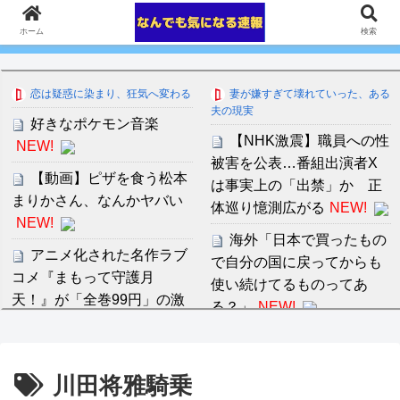
ホーム
検索
恋は疑惑に染まり、狂気へ変わる
妻が嫌すぎて壊れていった、ある
夫の現実
好きなポケモン音楽
【NHK激震】職員への性
NEW!
被害を公表…番組出演者X
【動画】ピザを食う松本
は事実上の「出禁」か 正
まりかさん、なんかヤバい
体巡り憶測広がる
NEW!
NEW!
海外「日本で買ったもの
アニメ化された名作ラブ
で自分の国に戻ってからも
コメ『まもって守護月
使い続けてるものってあ
天！』が「全巻99円」の激
る？」
NEW!
安セール開催！！続編『ま
人生で初めて買った車
もって守護月天！ 解封の
章』は3巻まで無料に！！
川田将雅騎乗
NEW!
セ・リーグ出塁回数ラン