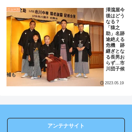
合ぶりスタメンで高橋宏斗
澤瀉屋今
ニュース
からヒット！「結果を残す
セ・リーグ出塁回数ラン
後はどう
しかない」
NEW!
キング 直近3週間｜2026年
なる？
8/3まで
「猿之
ＮＨＫが映らないテレビ
助」名跡
で料金は不当と主張してい
【地獄のような聴聞会】
途絶える
危機 跡
た主婦の裁判が……
Ｗ杯１次Ｌ敗退の韓国 議員
継ぎとな
が「なぜ負けたのか？」ソ
クレバテスⅡ-魔獣の王と
る長男お
ン・フンミン先発落ちは
らず…市
偽りの勇者伝承- 第4話 感
「監督の報復」
川団子候
想：敵を探すよりトアの書
補も
を餌に誘き出す作戦！
すまん熊本やがコンビニ
2023.05.19
に食品も水もない
【画像】発達障害の子ど
もはこの絵の意味がすぐに
ディズニーが「大課金時
分からないらしい
代」に突入！アトラクショ
ンパスがどれもこれも1500
日本が北朝鮮に辛勝し二
円の課金チケに
次予選3連勝も、海外ファン
アンテナサイト
は采配に辛辣「おそろしい
海外「日本よ、お前がナ