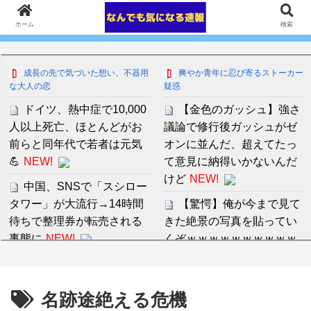
ホーム
検索
成長の先で気づいた想い、不器用
爽やか青年に忍び寄るストーカー
な大人の恋
疑惑
ドイツ、熱中症で10,000
【金色のガッシュ】強さ
人以上死亡、ほとんどがお
議論で修行後ガッシュがゼ
前らと同年代で若者は元気
オンに並んだ、超えてたっ
💪
NEW!
て意見に納得いかないんだ
けど
NEW!
中国、SNSで「スシロー
タワー」が大流行→14時間
【驚愕】俺が今まで見て
待ちで整理券が転売される
きた絶景の写真を貼ってい
事態に
NEW!
くぞｗｗｗｗｗｗｗｗｗｗ
NEW!
【8月】ジュエリー【総
合トピ】
NEW!
音羽紀香 お股ぱっくりマ
名跡途絶える危機
ッサージがいいですね～！
【朗報】阪神前川、4試