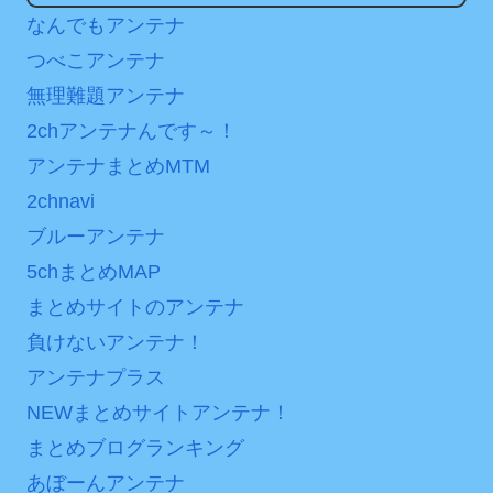
内容の後半」「今日の森保
ンバーワンだ」 熊本地震直
なんでもアンテナ
はチキン」
後の日本の対応のスピード
つべこアンテナ
に世界が衝撃
七ツ森りり ご令嬢と召使
無理難題アンテナ
いの禁断の恋…1日だけ許さ
【第7話予告】水10ドラ
2chアンテナんです～！
れた夫婦としての時間をひ
マ『ラムネモンキー』 トレ
アンテナまとめMTM
たすら愛し合う。
ンディなクリスマスイヴ
2/25(水)
2chnavi
Powered by livedoor 相
36歳の彼女と結婚したい
ブルーアンテナ
互RSS
のに、家族が猛反対。家族
5chまとめMAP
から信じられない言葉が飛
まとめサイトのアンテナ
び出した… 他
負けないアンテナ！
「本気で潰しにきてる」
アンテナプラス
滝沢秀明の新オーディショ
ンが“まんまジャニーズ”とフ
NEWまとめサイトアンテナ！
ァン衝撃
まとめブログランキング
あぼーんアンテナ
Powered by livedoor 相