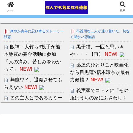
ホーム
検索
爽やか青年に忍び寄るストーカー
不器用な二人が辿り着いた、切な
疑惑
く温かい恋物語
阪神・大竹ら3投手が熊
黒子猫、一匹と思いき
本地震の募金活動に参加
や・・・【再】
NEW!
「人の痛み、苦しみをわか
薬屋のひとりごと映画化
って」
NEW!
なら目黒蓮×橋本環奈が最有
無能ワイ、退職させても
力候補？
NEW!
らえない
NEW!
義実家でコトメに「その
Ｚの主人公であるカミー
服はうちの家にふさわしく
ユはやべーやべー言われる
ないから頂戴」と言われ
けどＺＺのジュドー含むシ
た。「なら自分の妹にあげ
ャングリラチルドレンって
るから大丈夫！」と断った
更にやべーよね？
NEW!
ら…