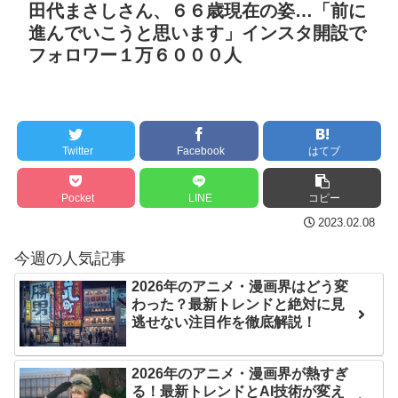
田代まさしさん、６６歳現在の姿…「前に
【速報】日本の防衛省、
セ・リーグ出塁回数ラン
進んでいこうと思います」インスタ開設で
ようやく気づいた模様ｗｗ
キング 直近3週間｜2026年
フォロワー１万６０００人
ｗｗｗ
NEW!
8/3まで
【滋賀】「琵琶湖三市同
【地獄のような聴聞会】
時花火」開催中止を発表…
Ｗ杯１次Ｌ敗退の韓国 議員
今後の対応は「法的専門家
が「なぜ負けたのか？」ソ
Twitter
Facebook
はてブ
への相談を行いながら」3市
ン・フンミン先発落ちは
が関与否定
NEW!
「監督の報復」
Pocket
LINE
コピー
クレバテスⅡ-魔獣の王と
すまん熊本やがコンビニ
2023.02.08
偽りの勇者伝承- 第4話 感
に食品も水もない
今週の人気記事
想：敵を探すよりトアの書
ディズニーが「大課金時
を餌に誘き出す作戦！
2026年のアニメ・漫画界はどう変
代」に突入！アトラクショ
わった？最新トレンドと絶対に見
【画像】発達障害の子ど
ンパスがどれもこれも1500
逃せない注目作を徹底解説！
もはこの絵の意味がすぐに
円の課金チケに
分からないらしい
海外「日本よ、お前がナ
2026年のアニメ・漫画界が熱すぎ
日本が北朝鮮に辛勝し二
ンバーワンだ」 熊本地震直
る！最新トレンドとAI技術が変え