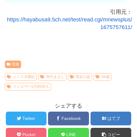
引用元：
https://hayabusa9.5ch.net/test/read.cgi/mnewsplus/
1675757611/
芸能
インスタ開設
田代まさし
現在の姿
66歳
フォロワー1万6000人
シェアする
Twitter
Facebook
はてブ
Pocket
LINE
コピー