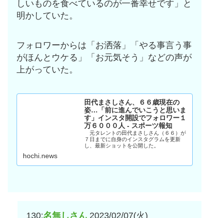
しいものを食べているのが一番幸せです」と
明かしていた。
フォロワーからは「お洒落」「やる事言う事
がほんとウケる」「お元気そう」などの声が
上がっていた。
田代まさしさん、６６歳現在の
姿…「前に進んでいこうと思いま
す」インスタ開設でフォロワー１
万６０００人 - スポーツ報知
元タレントの田代まさしさん（６６）が
７日までに自身のインスタグラムを更新
し、最新ショットを公開した。
hochi.news
130:
名無しさん
2023/02/07(火)