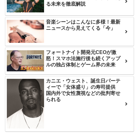
る未来を徹底解説
次予選3連勝も、海外ファン
後の日本の対応のスピード
は采配に辛辣「おそろしい
に世界が衝撃
内容の後半」「今日の森保
音楽シーンはこんなに多様！最新
【第7話予告】水10ドラ
はチキン」
ニュースから見えてくる「今」
マ『ラムネモンキー』 トレ
七ツ森りり ご令嬢と召使
ンディなクリスマスイヴ
いの禁断の恋…1日だけ許さ
2/25(水)
フォートナイト開発元CEOが激
れた夫婦としての時間をひ
36歳の彼女と結婚したい
怒！スマホ法施行後も続くアップ
たすら愛し合う。
ルの独占体制とゲーム界の未来
のに、家族が猛反対。家族
から信じられない言葉が飛
Powered by livedoor 相
カニエ・ウェスト、誕生日パーテ
び出した… 他
互RSS
ィーで「女体盛り」の寿司提供
「本気で潰しにきてる」
国内外で女性蔑視などの批判寄せ
られる
滝沢秀明の新オーディショ
ンが“まんまジャニーズ”とフ
ァン衝撃
Powered by livedoor 相