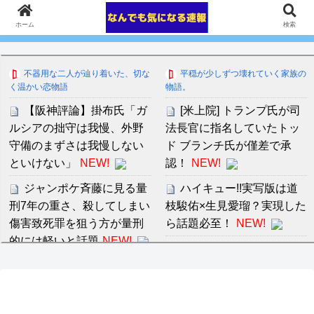
ホーム
検索
不器用な二人が辿り着いた、切な
平穏が少しずつ壊れていく家族の
く温かい恋物語
物語。
【阪神評論】掛布氏「ガ
[米上院] トランプ氏が司
ルシアの拙守は我慢、外野
法長官に指名していたトッ
守備のまずさは我慢しない
ド ブランチ氏が僅差で承
といけない」
NEW!
認！
NEW!
ジャンポケ斉藤に見る量
ハイキュー!!実写版は道
刑7年の重さ、殺してしまい
枝駿佑×生見愛瑠？実現した
傷害致死罪を狙う方が量刑
ら話題必至！
NEW!
的には軽いと話題
NEW!
【悲報】嫁「キエエエエ
自分にとって思い出の洋
エエ（威嚇）家の中でタバ
楽
NEW!
コ吸うな！家の外でタバコ
吸うな！とにかく吸うなギ
【画像】女の子とかいう