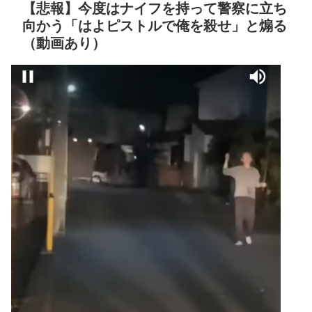
ャッギャッギャッ！」
【悲報】今度はナイフを持って警察に立ち
『乳がデカイ=デブに見え
向かう「はよピストルで俺を殺せ」と煽る
る』という欠陥構造
セ・リーグ出塁回数ラン
（動画あり）
wwwww
NEW!
キング 直近3週間｜2026年
8/3まで
【あんこ】やる夫はパー
ティーを追放され復讐に生
【地獄のような聴聞会】
きるようです ～仕返し？ ざ
Ｗ杯１次Ｌ敗退の韓国 議員
まぁ？ 人として幸せに生き
が「なぜ負けたのか？」ソ
ることで相手に復讐します
ン・フンミン先発落ちは
が、何か？～ その2
NEW!
「監督の報復」
すまん熊本やがコンビニ
クレバテスⅡ-魔獣の王と
に食品も水もない
偽りの勇者伝承- 第4話 感
ディズニーが「大課金時
想：敵を探すよりトアの書
代」に突入！アトラクショ
を餌に誘き出す作戦！
ンパスがどれもこれも1500
【画像】発達障害の子ど
円の課金チケに
もはこの絵の意味がすぐに
海外「日本よ、お前がナ