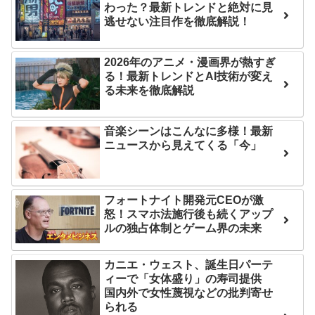
わった？最新トレンドと絶対に見
互RSS
逃せない注目作を徹底解説！
2026年のアニメ・漫画界が熱すぎ
る！最新トレンドとAI技術が変え
る未来を徹底解説
音楽シーンはこんなに多様！最新
ニュースから見えてくる「今」
フォートナイト開発元CEOが激
怒！スマホ法施行後も続くアップ
ルの独占体制とゲーム界の未来
カニエ・ウェスト、誕生日パーテ
ィーで「女体盛り」の寿司提供
国内外で女性蔑視などの批判寄せ
られる