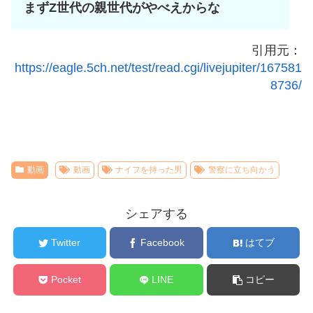
まずZ世代の親世代がやべえからな
引用元：
https://eagle.5ch.net/test/read.cgi/livejupiter/167581
8736/
動画
動画
ナイフを持った男
警察に立ち向かう
シェアする
Twitter
Facebook
はてブ
Pocket
LINE
コピー