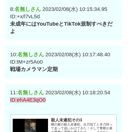
8:
名無しさん
2023/02/08(水) 10:15:34.95
ID:+x/l7vL5d
未成年にはYouTubeとTikTok規制すべきだ
よ
10:
名無しさん
2023/02/08(水) 10:17:48.40
ID:tM+zr5Ao0
戦場カメラマン定期
11:
名無しさん
2023/02/08(水) 10:18:20.54
ID:ehA4E3qO0
殺人未遂犯その3
隣の家の殺人未遂犯。出刃包丁と木刀持っ
て走って追いかけてきた！そして警察が来
て警察に周囲を囲まれて、、、その4に続