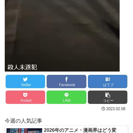
分からないらしい
ンバーワンだ」 熊本地震直
日本が北朝鮮に辛勝し二
後の日本の対応のスピード
次予選3連勝も、海外ファン
に世界が衝撃
は采配に辛辣「おそろしい
【第7話予告】水10ドラ
内容の後半」「今日の森保
マ『ラムネモンキー』 トレ
はチキン」
ンディなクリスマスイヴ
七ツ森りり ご令嬢と召使
2/25(水)
いの禁断の恋…1日だけ許さ
36歳の彼女と結婚したい
れた夫婦としての時間をひ
のに、家族が猛反対。家族
たすら愛し合う。
から信じられない言葉が飛
び出した… 他
Twitter
Facebook
はてブ
Powered by livedoor 相
「本気で潰しにきてる」
互RSS
Pocket
LINE
コピー
滝沢秀明の新オーディショ
2023.02.08
ンが“まんまジャニーズ”とフ
ァン衝撃
今週の人気記事
2026年のアニメ・漫画界はどう変
Powered by livedoor 相