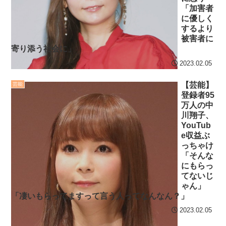
【画像】発達障害の子ど
海外「日本よ、お前がナ
「加害者
もはこの絵の意味がすぐに
に優しく
ンバーワンだ」 熊本地震直
分からないらしい
するより
後の日本の対応のスピード
被害者に
日本が北朝鮮に辛勝し二
に世界が衝撃
寄り添う社会に」
次予選3連勝も、海外ファン
【第7話予告】水10ドラ
2023.02.05
は采配に辛辣「おそろしい
マ『ラムネモンキー』 トレ
内容の後半」「今日の森保
【芸能】
芸能
ンディなクリスマスイヴ
登録者95
はチキン」
2/25(水)
万人の中
七ツ森りり ご令嬢と召使
川翔子、
36歳の彼女と結婚したい
YouTub
いの禁断の恋…1日だけ許さ
のに、家族が猛反対。家族
e収益ぶ
れた夫婦としての時間をひ
から信じられない言葉が飛
っちゃけ
たすら愛し合う。
「そんな
び出した… 他
にもらっ
Powered by livedoor 相
「本気で潰しにきてる」
てないじ
ゃん」
滝沢秀明の新オーディショ
互RSS
「凄いもらってますって言う人ってなんなん？」
ンが“まんまジャニーズ”とフ
2023.02.05
ァン衝撃