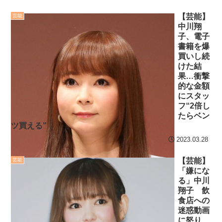
きたら法的責任を問われ
乾かそうとした事だって
る？
NEW!
www
【芸能】
芸能
中川翔
【衝撃】最近の
セ・リーグ出塁回数ラン
子、電子
『HUNTER×HUNTER』が
キング 直近3週間｜2026年
書籍を爆
買いし続
凄すぎるｗｗｗｗ今の『ハ
8/3まで
けた結
ンターハンター』完璧に理
果…衝撃
【地獄のような聴聞会】
解してる奴いるの？もしか
的な金額
Ｗ杯１次Ｌ敗退の韓国 議員
して…このキャラは…
にスタッ
が「なぜ負けたのか？」ソ
フ“2倍し
NEW!
ン・フンミン先発落ちは
たらベン
ツ買える”
【近本】会心の1号ソロ
「監督の報復」
でチームを牽引！11試合連
2023.03.28
すまん熊本やがコンビニ
続安打やで！
に食品も水もない
【芸能】
芸能
クレバテスⅡ-魔獣の王と
「嫌にな
ディズニーが「大課金時
る」中川
偽りの勇者伝承- 第4話 感
代」に突入！アトラクショ
翔子 飲
想：敵を探すよりトアの書
ンパスがどれもこれも1500
食店への
を餌に誘き出す作戦！
迷惑動画
円の課金チケに
に怒り