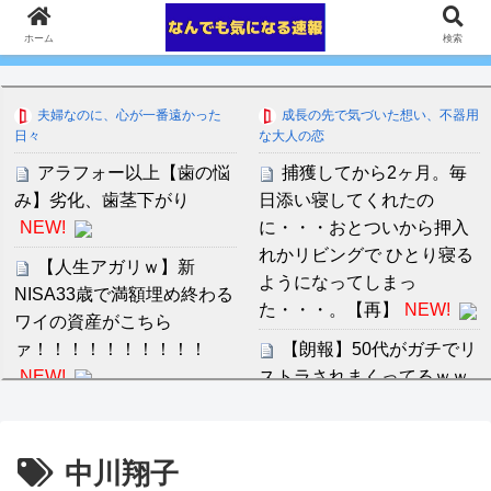
ホーム
検索
夫婦なのに、心が一番遠かった
成長の先で気づいた想い、不器用
日々
な大人の恋
アラフォー以上【歯の悩
捕獲してから2ヶ月。毎
み】劣化、歯茎下がり
日添い寝してくれたの
NEW!
に・・・おとついから押入
れかリビングで ひとり寝る
【人生アガリｗ】新
ようになってしまっ
NISA33歳で満額埋め終わる
た・・・。【再】
NEW!
ワイの資産がこちら
ァ！！！！！！！！！！
【朗報】50代がガチでリ
NEW!
ストラされまくってるｗｗ
ｗｗｗｗｗｗｗｗ
NEW!
夏休みに川遊びするなら
「ここ最高！」危ない場所
小学校火災の原因は音楽
中川翔子
をSNS投稿、水難事故が起
女教師がストーブで衣類を