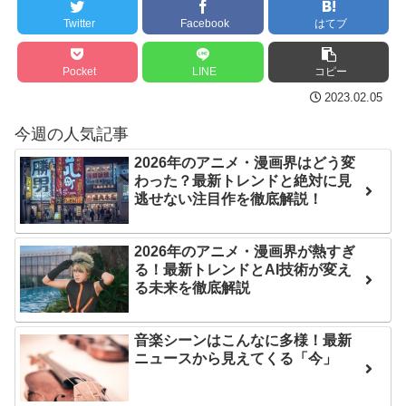
れた夫婦としての時間をひ
後の日本の対応のスピード
Twitter
Facebook
はてブ
たすら愛し合う。
に世界が衝撃
Powered by livedoor 相
Pocket
LINE
コピー
【第7話予告】水10ドラ
互RSS
マ『ラムネモンキー』 トレ
2023.02.05
ンディなクリスマスイヴ
今週の人気記事
2/25(水)
2026年のアニメ・漫画界はどう変
36歳の彼女と結婚したい
わった？最新トレンドと絶対に見
のに、家族が猛反対。家族
逃せない注目作を徹底解説！
から信じられない言葉が飛
び出した… 他
2026年のアニメ・漫画界が熱すぎ
る！最新トレンドとAI技術が変え
「本気で潰しにきてる」
る未来を徹底解説
滝沢秀明の新オーディショ
ンが“まんまジャニーズ”とフ
音楽シーンはこんなに多様！最新
ァン衝撃
ニュースから見えてくる「今」
Powered by livedoor 相