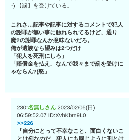
う【罰】を受けている。
これさ…記事や記事に対するコメントで犯人
の謝罪が無い事に触れられてるけど、通り
魔?の謝罪なんか意味ないだろ。
俺が遺族なら望みは2つだけ
「犯人を死刑にしろ」
「賠償金を払え。なんで我々まで罰を受けに
ゃならん?(怒」
230:
名無しさん
2023/02/05(日)
06:59:52.07
ID:XvhKbm9L0
>>226
「自分にとって不幸なこと、面白くないこ
とは罰なのだ。犯人にも同じように刑とは