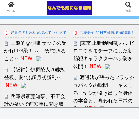
ホーム
検索
好青年の片思いが壊れていくまで
共感必至の“日常修羅場”短編集！
国際的な小咄 サッチの受
[東京 上野動物園] ハシビ
かれFP3級！ ～FPができる
ロコウをモチーフにした新
こと～
NEW!
防犯キャラクターハシ防を
公開！
NEW!
【阪神】伊原陵人26歳初
登板、勝てば8月初勝利へ
渡邊渚が語ったフラッシ
NEW!
ュバックの瞬間 「キスし
ろ」ヤジが引き出した身体
兵庫県斎藤知事、不正会
の本音と、奪われた日常の
計の疑いで前知事に聞き取
重み
NEW!
り調査へ
NEW!
音羽紀香 お股ぱっくりマ
【お盆】in 義実家
ッサージがいいですね～！
2026
NEW!