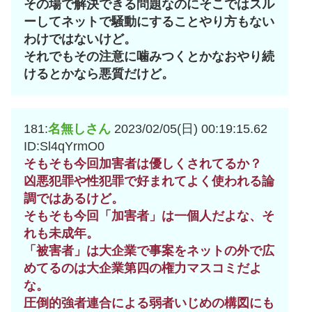
その場で解決できる問題なのにそこではスル
ーしてネットで騒動にすることやり方もない
わけではないけど。
それでもその注意に噛みつくとかなおやり続
けるとかなら悪質だけど。
181:
名無しさん
2023/02/05(日) 00:19:15.62
ID:Sl4qYrmO0
そもそも今回加害者は優しくされてるか？
凶悪犯罪や性犯罪で好まれてよく使われる論
調ではあるけど。
そもそも今回「加害者」は一個人だよな、そ
れも未成年。
「被害者」は大企業で事案をネットの外で広
めてるのは大企業第四の権力マスコミだよ
な。
圧倒的強者連合による弱者いじめの構図にも