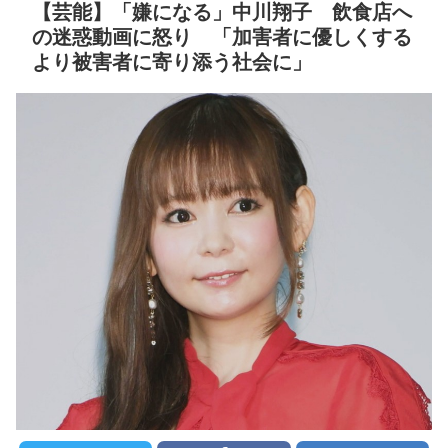
【芸能】「嫌になる」中川翔子 飲食店へ
生理何日目が一番辛いで
セ・リーグ出塁回数ラン
すか？
の迷惑動画に怒り 「加害者に優しくする
NEW!
キング 直近3週間｜2026年
より被害者に寄り添う社会に」
クレバテスⅡ-魔獣の王と
8/3まで
偽りの勇者伝承- 第4話 感
【地獄のような聴聞会】
想：敵を探すよりトアの書
Ｗ杯１次Ｌ敗退の韓国 議員
を餌に誘き出す作戦！
が「なぜ負けたのか？」ソ
【画像】発達障害の子ど
ン・フンミン先発落ちは
もはこの絵の意味がすぐに
「監督の報復」
分からないらしい
すまん熊本やがコンビニ
日本が北朝鮮に辛勝し二
に食品も水もない
次予選3連勝も、海外ファン
ディズニーが「大課金時
は采配に辛辣「おそろしい
代」に突入！アトラクショ
内容の後半」「今日の森保
ンパスがどれもこれも1500
はチキン」
円の課金チケに
七ツ森りり ご令嬢と召使
海外「日本よ、お前がナ
いの禁断の恋…1日だけ許さ
ンバーワンだ」 熊本地震直