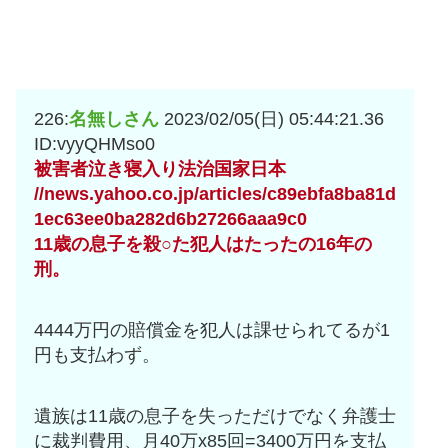
226:
名無しさん
2023/02/05(日) 05:44:21.36
ID:vyyQHMso0
被害者泣き寝入り法治国家日本
//news.yahoo.co.jp/articles/c89ebfa8ba81d
1ec63ee0ba282d6b27266aaa9c0
11歳の息子を殺○た犯人はたったの16年の
刑。
4444万円の賠償金を犯人は課せられてるが1
円も支払わず。
遺族は11歳の息子を失っただけでなく弁護士
に裁判費用、月40万x85回=3400万円を支払