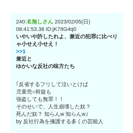
240:
名無しさん
2023/02/05(日)
08:41:53.38
ID:jK7ItG4q0
いやいや許したれよ、兼近の犯罪に比べり
ゃ小せえ小せえ！
>>1
兼近と
ゆかいな反社の味方たち
｢反省するフリして泣いとけば
児童売○斡旋も
強盗しても無罪！！
そのせいで、人生崩壊した奴？
死んだ奴？ 知らんw 知らんw｣
by 反社行為を擁護する多くの芸能人