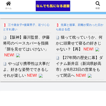
ホーム
検索
三十路女子×後輩男子、近づく心
先輩と後輩、距離が変わった日か
とすれ違い
ら始まる恋
【阪神】藤川監督、伊藤
猫って枕っていうか、何
将司のベースカバーを指摘
かに頭乗せて寝るの好きじ
「隙を見せてはいけない」
ゃない？【再】
NEW!
NEW!
【27年間の歴史に幕】ダ
やっぱり携帯性は大事だ
イナム新井店（新潟県妙高
よ、好きな姿勢でできるし
市）が8月23日の営業をも
それが楽しい
NEW!
って閉店へ
NEW!
「シャトレーゼ」とか言
小学校火災の原因は音楽
う店名、フランス人に馬鹿
女教師がストーブで衣類を
にされまくる
NEW!
乾かそうとした事だって
www
「はみ出し具合がそっく