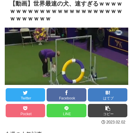
【動画】世界最速の犬、速すぎるｗｗｗｗ
り」現役看護師グラドル、
セ・リーグ出塁回数ラン
ｗｗｗｗｗｗｗｗｗｗｗｗｗｗｗｗｗｗｗ
「ONE PIECE」ナミの“リ
キング 直近3週間｜2026年
ｗｗｗｗｗｗｗ
アル体型”コスプレ披露
8/3まで
NEW!
【地獄のような聴聞会】
俺「あのさ、曲がる財布
Ｗ杯１次Ｌ敗退の韓国 議員
使うの辞めない？札曲がる
が「なぜ負けたのか？」ソ
よね」部下「？なんで曲げ
ン・フンミン先発落ちは
ちゃいけないんですか」 ←
「監督の報復」
正論なのに俺が悪いのか？
すまん熊本やがコンビニ
NEW!
に食品も水もない
クレバテスⅡ-魔獣の王と
ディズニーが「大課金時
偽りの勇者伝承- 第4話 感
代」に突入！アトラクショ
Twitter
Facebook
はてブ
想：敵を探すよりトアの書
ンパスがどれもこれも1500
を餌に誘き出す作戦！
円の課金チケに
Pocket
LINE
コピー
【画像】発達障害の子ど
海外「日本よ、お前がナ
2023.02.02
もはこの絵の意味がすぐに
ンバーワンだ」 熊本地震直