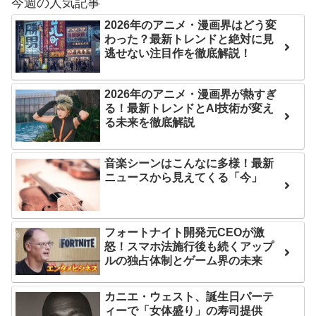
今週の人気記事
分からないらしい
後の日本の対応のスピード
2026年のアニメ・漫画界はどう変
日本が北朝鮮に辛勝し二
に世界が衝撃
わった？最新トレンドと絶対に見
次予選3連勝も、海外ファン
【第7話予告】水10ドラ
逃せない注目作を徹底解説！
は采配に辛辣「おそろしい
マ『ラムネモンキー』 トレ
内容の後半」「今日の森保
ンディなクリスマスイヴ
2026年のアニメ・漫画界が熱すぎ
はチキン」
2/25(水)
る！最新トレンドとAI技術が変え
る未来を徹底解説
七ツ森りり ご令嬢と召使
36歳の彼女と結婚したい
いの禁断の恋…1日だけ許さ
のに、家族が猛反対。家族
れた夫婦としての時間をひ
音楽シーンはこんなに多様！最新
から信じられない言葉が飛
たすら愛し合う。
ニュースから見えてくる「今」
び出した… 他
Powered by livedoor 相
「本気で潰しにきてる」
滝沢秀明の新オーディショ
互RSS
フォートナイト開発元CEOが激
ンが“まんまジャニーズ”とフ
怒！スマホ法施行後も続くアップ
ルの独占体制とゲーム界の未来
ァン衝撃
Powered by livedoor 相
カニエ・ウェスト、誕生日パーテ
ィーで「女体盛り」の寿司提供