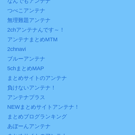
なんでもアンテナ
ンパスがどれもこれも1500
は采配に辛辣「おそろしい
円の課金チケに
つべこアンテナ
内容の後半」「今日の森保
はチキン」
海外「日本よ、お前がナ
無理難題アンテナ
ンバーワンだ」 熊本地震直
2chアンテナんです～！
七ツ森りり ご令嬢と召使
後の日本の対応のスピード
いの禁断の恋…1日だけ許さ
アンテナまとめMTM
に世界が衝撃
れた夫婦としての時間をひ
2chnavi
たすら愛し合う。
【第7話予告】水10ドラ
ブルーアンテナ
マ『ラムネモンキー』 トレ
Powered by livedoor 相
ンディなクリスマスイヴ
5chまとめMAP
互RSS
2/25(水)
まとめサイトのアンテナ
36歳の彼女と結婚したい
負けないアンテナ！
のに、家族が猛反対。家族
アンテナプラス
から信じられない言葉が飛
NEWまとめサイトアンテナ！
び出した… 他
まとめブログランキング
「本気で潰しにきてる」
あぼーんアンテナ
滝沢秀明の新オーディショ
ンが“まんまジャニーズ”とフ