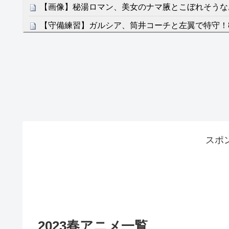
【画像】秘湯ロマン、美女のナマ腋とこぼれそうなお
【守備練習】ガルシア、筒井コーチと左翼で特守！
NEW!
クレバテスⅡ-魔獣の王と偽りの勇者伝承- 第4話 
餌に誘き出す作戦！
【画像】発達障害の子どもはこの絵の意味がすぐに
日本が北朝鮮に辛勝し二次予選3連勝も、海外ファ
容の後半」「今日の森保はチキン」
七ツ森りり ご令嬢と召使いの禁断の恋…1日だけ
スポ
たすら愛し合う。
Powered by livedoor 相互RSS
2023春アニメ一覧