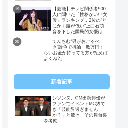
【芸能】テレビ関係者500
人に聞いた「性格がいい女
優」ランキング…2位の“と
にかく腰が低い”上白石萌
音を下した国民的女優は
てんちむ“男がおごるべ
き”論争で持論「数万円く
らいお金が持ってる方が払えば
よくね?」
新着記事
シソンヌ、CM出演俳優が
ファンでイベントMC抜て
き「芸能界過ぎません
か？」と驚き！その舞台裏
を考察