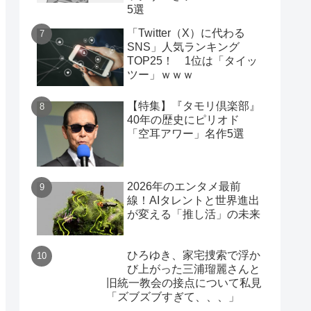
5選
「Twitter（X）に代わる
SNS」人気ランキング
TOP25！ 1位は「タイッ
ツー」ｗｗｗ
【特集】『タモリ倶楽部』
40年の歴史にピリオド
「空耳アワー」名作5選
2026年のエンタメ最前
線！AIタレントと世界進出
が変える「推し活」の未来
ひろゆき、家宅捜索で浮か
び上がった三浦瑠麗さんと
旧統一教会の接点について私見
「ズブズブすぎて、、、」