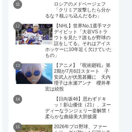
ロシアのメドベージェフ
「クリミア攻撃したら分か
るな？核ぶち込んだるわ」
【NHL】世界No.1選手マク
デイビット「大谷VSトラ
ウトを見た？誰もが野球の
話をしてる。それはアイス
ホッケーに10年近く欠けていた
もの」
【アニメ】『呪術廻戦』第
2期が7月6日スタート 子
安武人が伏黒甚爾に 天内
理子は永瀬アンナ 櫻井孝
宏は続投
【日向坂46】思わずドキ
ッ！影山優佳（21）、ヌー
ディーなランジェリー姿解禁！
柔らかな曲線美大胆披露
2026年プロ野球、ファー