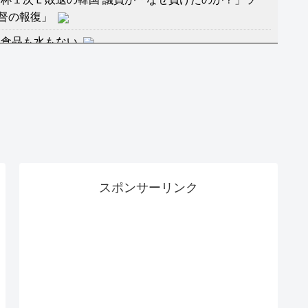
督の報復」
に食品も水もない
」に突入！アトラクションパスがどれもこれも1500円
バーワンだ」 熊本地震直後の日本の対応のスピードに
マ『ラムネモンキー』 トレンディなクリスマスイヴ
スポンサーリンク
のに、家族が猛反対。家族から信じられない言葉が飛び
沢秀明の新オーディションが“まんまジャニーズ”とフ
RSS