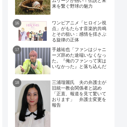
ムリーグが熱い！伝説と未
来を繋ぐ野球の魅力
ワンピアニメ「ヒロイン視
点」がもたらす音楽的共鳴
とその狙い：感情を揺さぶ
る旋律の正体
手越祐也「ファンはジャニ
ーズ辞めた途端いなくなっ
た。『俺のファンって実は
いなかった』と落ち込んだ
三浦瑠麗氏 夫の弁護士が
旧統一教会関係者と認め
「正直、報道を見て驚いて
おります」 弁護士変更を
報告