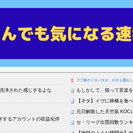
ブブ家のドタバタが、今日も愛お
洗浄された感じするよな
もしかして、猫って音楽
【ネタ】イヴに林檎を食
元日解散した天竺鼠 KOC
ぎするアカウントの収益化停
セ・リーグ出塁回数ランキング
【地獄のような聴聞会】Ｗ