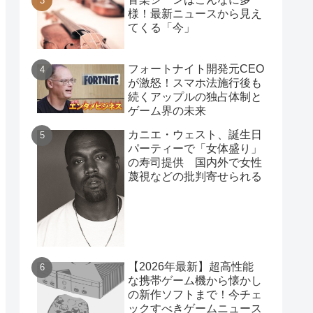
様！最新ニュースから見え
てくる「今」
フォートナイト開発元CEO
が激怒！スマホ法施行後も
続くアップルの独占体制と
ゲーム界の未来
カニエ・ウェスト、誕生日
パーティーで「女体盛り」
の寿司提供 国内外で女性
蔑視などの批判寄せられる
【2026年最新】超高性能
な携帯ゲーム機から懐かし
の新作ソフトまで！今チェ
ックすべきゲームニュース