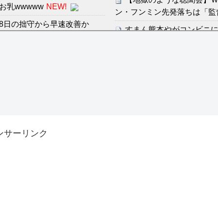
乳wwwww
NEW!
ン・フンミン先発落ちは「監
8日の拙守から早速改善か
すまん熊本やがコンビニ
ディズニーが「大課金時代
感想：敵を探すよりトアの書を
の課金チケに
海外「日本よ、お前がナン
分からないらしい
世界が衝撃
ンは采配に辛辣「おそろしい内
【第7話予告】水10ドラ
2/25(水)
許された夫婦としての時間をひ
ンサーリンク
36歳の彼女と結婚したい
出した… 他
「本気で潰しにきてる」滝
ァン衝撃
Powered by livedoor 相互