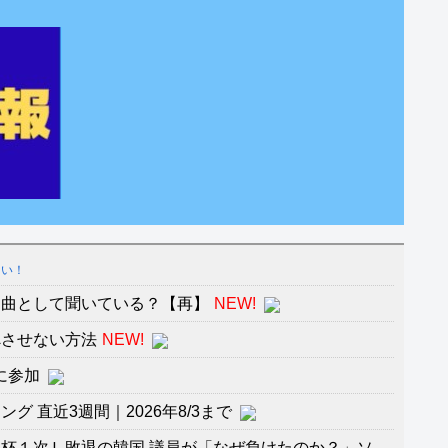
しい！
を曲として聞いている？【再】
NEW!
べさせない方法
NEW!
に参加
 直近3週間｜2026年8/3まで
杯１次Ｌ敗退の韓国 議員が「なぜ負けたのか？」ソ