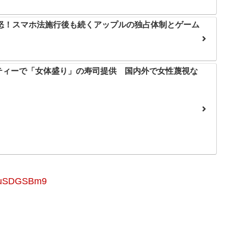
怒！スマホ法施行後も続くアップルの独占体制とゲーム
ティーで「女体盛り」の寿司提供 国内外で女性蔑視な
1uSDGSBm9