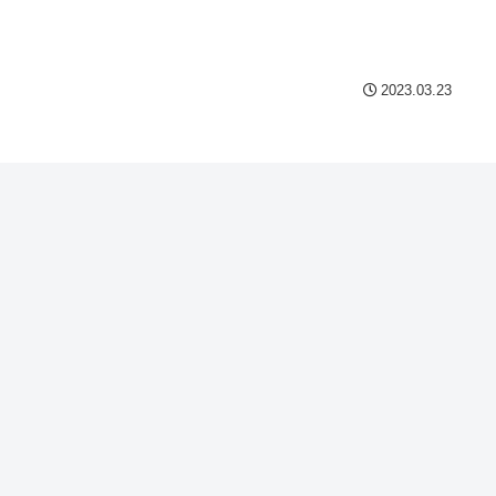
Powered by livedoor 相互
2023.03.23