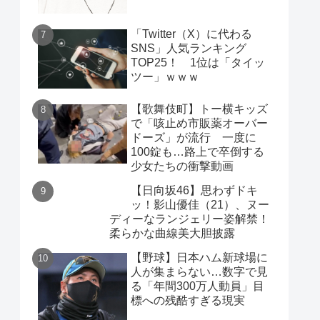
「Twitter（X）に代わる
SNS」人気ランキング
TOP25！ 1位は「タイッ
ツー」ｗｗｗ
【歌舞伎町】トー横キッズ
で「咳止め市販薬オーバー
ドーズ」が流行 一度に
100錠も…路上で卒倒する
少女たちの衝撃動画
【日向坂46】思わずドキ
ッ！影山優佳（21）、ヌー
ディーなランジェリー姿解禁！
柔らかな曲線美大胆披露
【野球】日本ハム新球場に
人が集まらない…数字で見
る「年間300万人動員」目
標への残酷すぎる現実