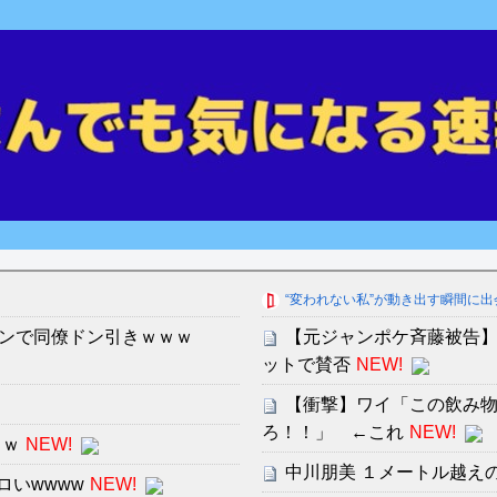
“変われない私”が動き出す瞬間に出
ンで同僚ドン引きｗｗｗ
【元ジャンポケ斉藤被告】
ットで賛否
NEW!
【衝撃】ワイ「この飲み物
ろ！！」 ←これ
NEW!
ｗｗ
NEW!
中川朋美 １メートル越え
ロいwwww
NEW!