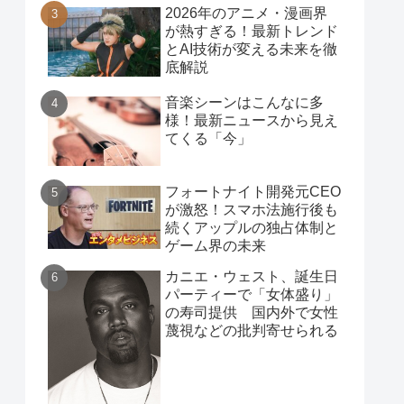
2026年のアニメ・漫画界
が熱すぎる！最新トレンド
とAI技術が変える未来を徹
底解説
音楽シーンはこんなに多
様！最新ニュースから見え
てくる「今」
フォートナイト開発元CEO
が激怒！スマホ法施行後も
続くアップルの独占体制と
ゲーム界の未来
カニエ・ウェスト、誕生日
パーティーで「女体盛り」
の寿司提供 国内外で女性
蔑視などの批判寄せられる