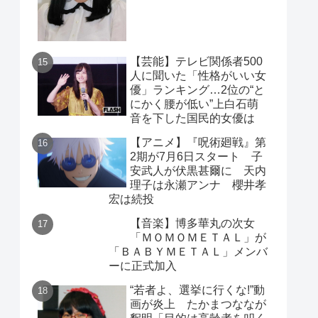
【芸能】テレビ関係者500
人に聞いた「性格がいい女
優」ランキング…2位の“と
にかく腰が低い”上白石萌
音を下した国民的女優は
【アニメ】『呪術廻戦』第
2期が7月6日スタート 子
安武人が伏黒甚爾に 天内
理子は永瀬アンナ 櫻井孝
宏は続投
【音楽】博多華丸の次女
「ＭＯＭＯＭＥＴＡＬ」が
「ＢＡＢＹＭＥＴＡＬ」メンバ
ーに正式加入
“若者よ、選挙に行くな!”動
画が炎上 たかまつななが