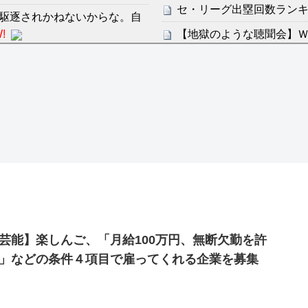
セ・リーグ出塁回数ランキング
駆逐されかねないからな。自
!
【地獄のような聴聞会】Ｗ
ン・フンミン先発落ちは「監
感想：敵を探すよりトアの書を
すまん熊本やがコンビニ
分からないらしい
ディズニーが「大課金時代
の課金チケに
ンは采配に辛辣「おそろしい内
海外「日本よ、お前がナン
世界が衝撃
許された夫婦としての時間をひ
【第7話予告】水10ドラ
2/25(水)
36歳の彼女と結婚したい
芸能】楽しんご、「月給100万円、無断欠勤を許
出した… 他
」などの条件４項目で雇ってくれる企業を募集
「本気で潰しにきてる」滝
ァン衝撃