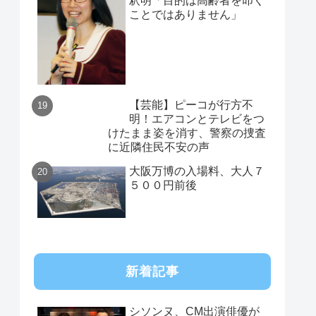
釈明「目的は高齢者を叩く
ことではありません」
【芸能】ピーコが行方不
明！エアコンとテレビをつ
けたまま姿を消す、警察の捜査
に近隣住民不安の声
大阪万博の入場料、大人７
５００円前後
新着記事
シソンヌ、CM出演俳優が