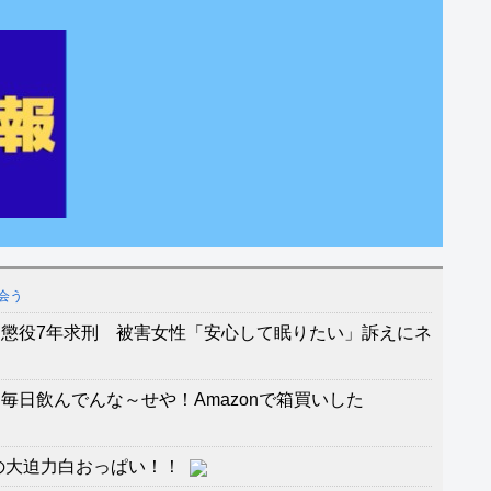
会う
懲役7年求刑 被害女性「安心して眠りたい」訴えにネ
毎日飲んでんな～せや！Amazonで箱買いした
の大迫力白おっぱい！！