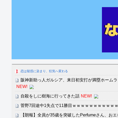
恋は疑惑に染まり、狂気へ変わる
阪神新助っ人ガルシア、来日初安打が満塁ホームラ
NEW!
自殺をしに樹海に行ってきた話
NEW!
菅野7回途中1失点で11勝目ｗｗｗｗｗｗｗｗｗｗ
【朗報】全員が35歳を突破したPerfumeさん、おエ