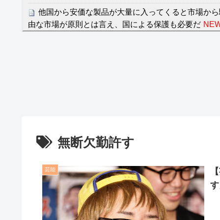
他国から安価な製品が大量に入ってくると市場から
由な市場が原則とは言え、国による保護も必要だ
NEW
クレバテスⅡ-魔獣の王と偽りの勇者伝承- 第4話 
餌に誘き出す作戦！
【画像】発達障害の子どもはこの絵の意味がすぐに
日本が北朝鮮に辛勝し二次予選3連勝も、海外ファ
容の後半」「今日の森保はチキン」
七ツ森りり ご令嬢と召使いの禁断の恋…1日だけ
たすら愛し合う。
無断欠勤許す
Powered by livedoor 相互RSS
芸能
【
す