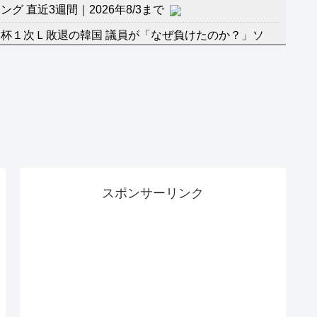
 直近3週間｜2026年8/3まで
杯１次Ｌ敗退の韓国 議員が「なぜ負けたのか？」ソ
督の報復」
に食品も水もない
」に突入！アトラクションパスがどれもこれも1500円
バーワンだ」 熊本地震直後の日本の対応のスピードに
マ『ラムネモンキー』 トレンディなクリスマスイヴ
スポンサーリンク
のに、家族が猛反対。家族から信じられない言葉が飛び
沢秀明の新オーディションが“まんまジャニーズ”とフ