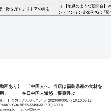
【地獄のような聴聞会】Ｗ
感想：敵を探すよりトアの書を
ン・フンミン先発落ちは「監
すまん熊本やがコンビニ
分からないらしい
ディズニーが「大課金時代
ンは采配に辛辣「おそろしい内
の課金チケに
海外「日本よ、お前がナン
許された夫婦としての時間をひ
世界が衝撃
【第7話予告】水10ドラ
2/25(水)
36歳の彼女と結婚したい
出した… 他
動画あり】 「中国人へ、当店は福島県産の食材を
「本気で潰しにきてる」滝
用」 → 在日中国人激怒→警察呼ぶ
ァン衝撃
^)／ 2023/08/30(水) 16:10:05.12
:0whtOklG0● BE:593349633-PLT(16000)
Powered by livedoor 相互
p://img.5ch.net/ico/2hikky....