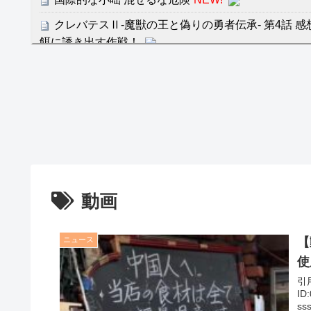
クレバテスⅡ-魔獣の王と偽りの勇者伝承- 第4話 
餌に誘き出す作戦！
【画像】発達障害の子どもはこの絵の意味がすぐに
日本が北朝鮮に辛勝し二次予選3連勝も、海外ファ
容の後半」「今日の森保はチキン」
七ツ森りり ご令嬢と召使いの禁断の恋…1日だけ
たすら愛し合う。
Powered by livedoor 相互RSS
動画
ニュース
【
使
引用元: 1: 名無しさん＠＼(^o
ID
sss