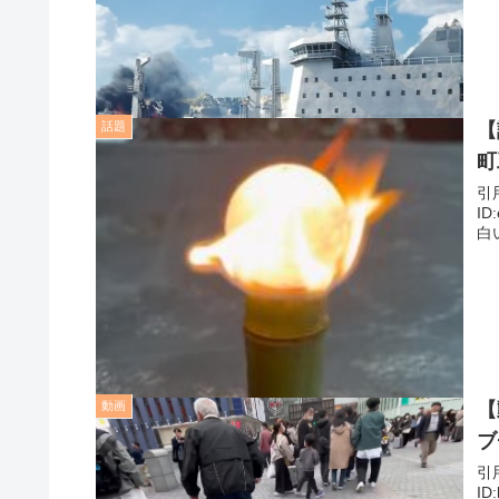
話題
【
町
引用元: 1: 名無しさん＠＼(^o
ID:edp/
白
動画
【
ブ
引用元: 1: 名無しさん＠＼(^o
ID:k5sN+J9o