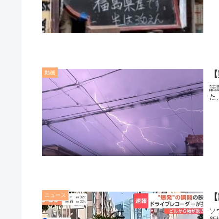
動画
【
話題のツ
ニュース
【
ソウル