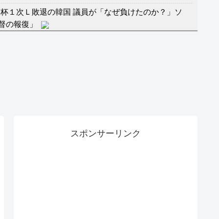
杯１次Ｌ敗退の韓国 議員が「なぜ負けたのか？」ソ
督の報復」
に食品も水もない
」に突入！アトラクションパスがどれもこれも1500円
バーワンだ」 熊本地震直後の日本の対応のスピードに
マ『ラムネモンキー』 トレンディなクリスマスイヴ
スポンサーリンク
のに、家族が猛反対。家族から信じられない言葉が飛び
沢秀明の新オーディションが“まんまジャニーズ”とフ
RSS