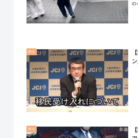
ID:
政治
【
ン
政治
【