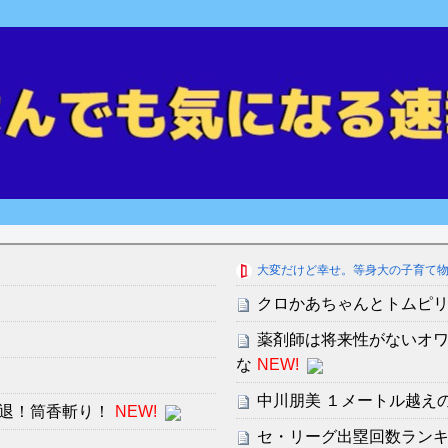
大変だけど幸せ。等身大の子育て
クロかあちゃんとトムピ
薬剤師は将来性がないオ
な
NEW!
中川朋美 １メートル越え
退！筒香斬り！
NEW!
セ・リーグ出塁回数ランキング