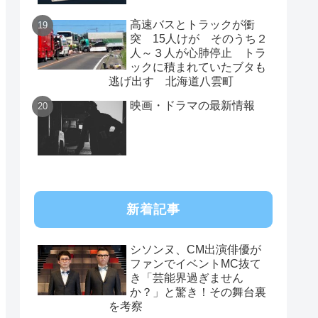
高速バスとトラックが衝
突 15人けが そのうち２
人～３人が心肺停止 トラ
ックに積まれていたブタも
逃げ出す 北海道八雲町
映画・ドラマの最新情報
新着記事
シソンヌ、CM出演俳優が
ファンでイベントMC抜て
き「芸能界過ぎません
か？」と驚き！その舞台裏
を考察