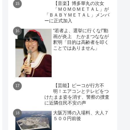
【音楽】博多華丸の次女
「ＭＯＭＯＭＥＴＡＬ」が
「ＢＡＢＹＭＥＴＡＬ」メンバ
ーに正式加入
“若者よ、選挙に行くな!”動
画が炎上 たかまつななが
釈明「目的は高齢者を叩く
ことではありません」
【芸能】ピーコが行方不
明！エアコンとテレビをつ
けたまま姿を消す、警察の捜査
に近隣住民不安の声
大阪万博の入場料、大人７
５００円前後