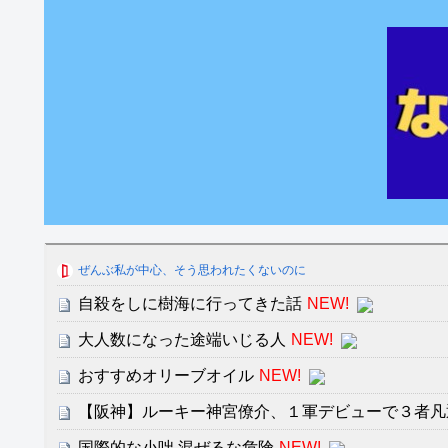
ぜんぶ私が中心、そう思われたくないのに
自殺をしに樹海に行ってきた話
NEW!
大人数になった途端いじる人
NEW!
おすすめオリーブオイル
NEW!
【阪神】ルーキー神宮僚介、１軍デビューで３者凡
国際的な小咄 混ぜるな危険
NEW!