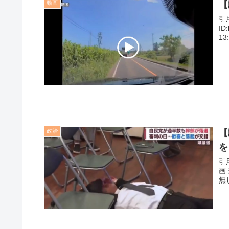
動画
【
引用元: 1: 名無しさん＠＼(^o
ID:bV4+c
13:
政治
【
を
引用元: 2: 名無しさん＠＼(^o^
画 米山隆一の元秘書 佐藤伸広 （選挙区：長岡市三島郡） 26: 名