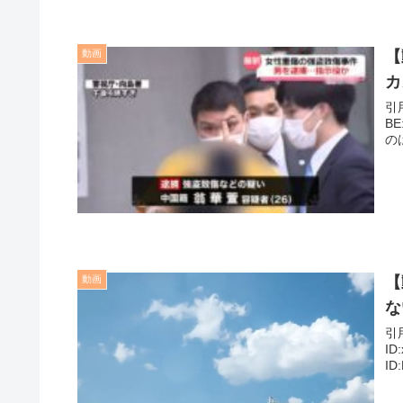
動画
【
カ
引用元: 1: 名無しさん＠＼(^o^
BE:
のは
動画
【
な
引用元: 1: 名無しさん＠＼(^o
ID:x6ttKwfE0
ID