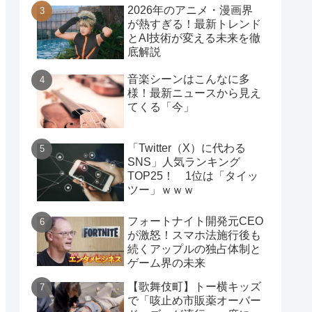
2026年のアニメ・漫画界
が熱すぎる！最新トレンド
とAI技術が変える未来を徹
底解説
音楽シーンはこんなに多
様！最新ニュースから見え
てくる「今」
「Twitter（X）に代わる
SNS」人気ランキング
TOP25！ 1位は「タイッ
ツー」ｗｗｗ
フォートナイト開発元CEO
が激怒！スマホ法施行後も
続くアップルの独占体制と
ゲーム界の未来
【歌舞伎町】トー横キッズ
で「咳止め市販薬オーバー