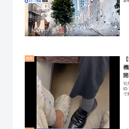
動画
【
機
開
引用元: 1: 名無しさん＠＼(^o
I