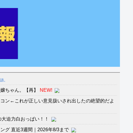
物語。
リ嬢ちゃん。【再】
NEW!
ワコン←これが正しい意見扱いされ出したの絶望的だよ
の大迫力白おっぱい！！
 直近3週間｜2026年8/3まで