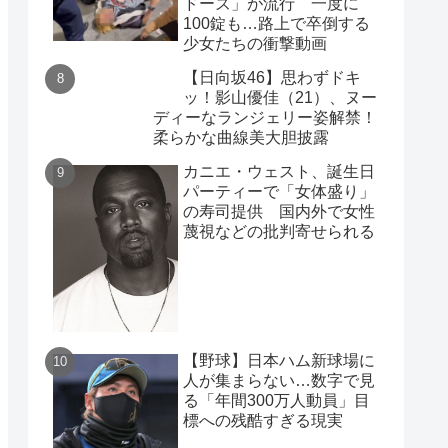
ドーズ」が流行 一度に
100錠も…路上で卒倒する
少女たちの衝撃動画
【日向坂46】思わずドキ
ッ！影山優佳（21）、ヌー
ディーなランジェリー姿解禁！
柔らかな曲線美大胆披露
カニエ・ウェスト、誕生日
パーティーで「女体盛り」
の寿司提供 国内外で女性
蔑視などの批判寄せられる
【野球】日本ハム新球場に
人が集まらない…数字で見
る「年間300万人動員」目
標への残酷すぎる現実