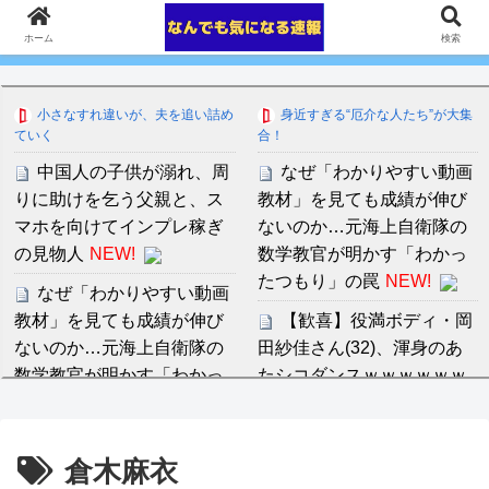
ホーム
検索
小さなすれ違いが、夫を追い詰め
身近すぎる“厄介な人たち”が大集
ていく
合！
中国人の子供が溺れ、周
なぜ「わかりやすい動画
りに助けを乞う父親と、ス
教材」を見ても成績が伸び
マホを向けてインプレ稼ぎ
ないのか…元海上自衛隊の
の見物人
NEW!
数学教官が明かす「わかっ
たつもり」の罠
NEW!
なぜ「わかりやすい動画
教材」を見ても成績が伸び
【歓喜】役満ボディ・岡
ないのか…元海上自衛隊の
田紗佳さん(32)、渾身のあ
数学教官が明かす「わかっ
たシコダンスｗｗｗｗｗｗ
たつもり」の罠
NEW!
ｗｗｗｗ
NEW!
阪神、拙守で失点重ね中
吉川愛、縛られニットお
倉木麻衣
日に敗戦。藤川監督「すべ
っぱいの膨らみムギュムギ