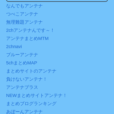
次予選3連勝も、海外ファン
ンバーワンだ」 熊本地震直
なんでもアンテナ
は采配に辛辣「おそろしい
後の日本の対応のスピード
つべこアンテナ
内容の後半」「今日の森保
に世界が衝撃
無理難題アンテナ
はチキン」
【第7話予告】水10ドラ
2chアンテナんです～！
七ツ森りり ご令嬢と召使
マ『ラムネモンキー』 トレ
アンテナまとめMTM
いの禁断の恋…1日だけ許さ
ンディなクリスマスイヴ
れた夫婦としての時間をひ
2/25(水)
2chnavi
たすら愛し合う。
36歳の彼女と結婚したい
ブルーアンテナ
のに、家族が猛反対。家族
Powered by livedoor 相
5chまとめMAP
から信じられない言葉が飛
互RSS
まとめサイトのアンテナ
び出した… 他
負けないアンテナ！
「本気で潰しにきてる」
アンテナプラス
滝沢秀明の新オーディショ
ンが“まんまジャニーズ”とフ
NEWまとめサイトアンテナ！
ァン衝撃
まとめブログランキング
あぼーんアンテナ
Powered by livedoor 相