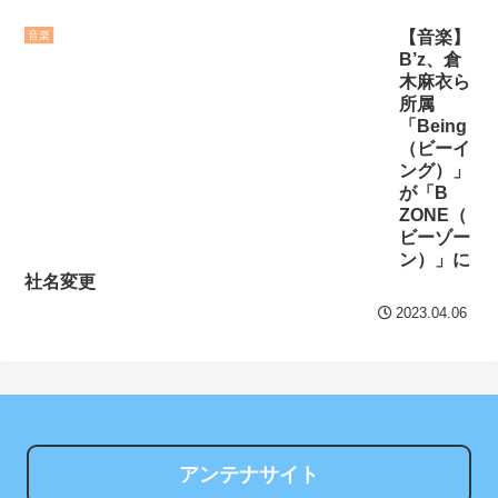
てこれから」
NEW!
ュ揺れてタマランち
【音楽】
音楽
ベビーグッズで役立った
セ・リーグ出塁回数ラン
B’z、倉
物
NEW!
キング 直近3週間｜2026年
木麻衣ら
8/3まで
所属
【あんこ】バーニィは第
「Being
1小隊のフォワードのようで
【地獄のような聴聞会】
（ビーイ
ング）」
す【機動警察パトレイバ
Ｗ杯１次Ｌ敗退の韓国 議員
が「B
ー】 第57話 ああ、心配だ心
が「なぜ負けたのか？」ソ
ZONE（
配だ
NEW!
ン・フンミン先発落ちは
ビーゾー
「監督の報復」
ン）」に
クレバテスⅡ-魔獣の王と
社名変更
偽りの勇者伝承- 第4話 感
すまん熊本やがコンビニ
2023.04.06
想：敵を探すよりトアの書
に食品も水もない
を餌に誘き出す作戦！
ディズニーが「大課金時
【画像】発達障害の子ど
代」に突入！アトラクショ
もはこの絵の意味がすぐに
ンパスがどれもこれも1500
分からないらしい
円の課金チケに
アンテナサイト
日本が北朝鮮に辛勝し二
海外「日本よ、お前がナ