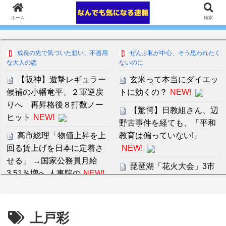
ホーム
検索
成長の先で気づいた想い、不器用
ぜんぶ私が中心、そう思われたく
な大人の恋
ないのに
【阪神】遊撃レギュラー
玄米って本当にダイエッ
候補の小幡竜平、２軍逆戻
トに効くの？
NEW!
りへ 再昇格後８打数ノー
【驚愕】日教組さん、辺
ヒット
NEW!
野古事件を経ても、「平和
高市総理「物価上昇を上
教育は偏っていない!」
回る賃上げを日本に定着さ
NEW!
せる」 →国家公務員月給
琵琶湖「花火大会」3市
3.51％増へ 人事院の
NEW!
が関与否定 なんやこれ誰が
主催やねん
【悲報】仙台育英の女部
セ・リーグ出塁回数ラン
上戸彩
員←ベンチ入り 強豪校の
キング 直近3週間｜2026年