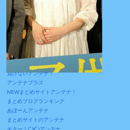
内容の後半」「今日の森保
【第7話予告】水10ドラ
無理難題アンテナ
はチキン」
マ『ラムネモンキー』 トレ
2chアンテナんです～！
七ツ森りり ご令嬢と召使
ンディなクリスマスイヴ
アンテナまとめMTM
いの禁断の恋…1日だけ許さ
2/25(水)
2chnavi
れた夫婦としての時間をひ
36歳の彼女と結婚したい
たすら愛し合う。
ブルーアンテナ
のに、家族が猛反対。家族
から信じられない言葉が飛
5chまとめMAP
Powered by livedoor 相
び出した… 他
まとめサイトのアンテナ
互RSS
「本気で潰しにきてる」
負けないアンテナ！
滝沢秀明の新オーディショ
アンテナプラス
ンが“まんまジャニーズ”とフ
NEWまとめサイトアンテナ！
ァン衝撃
まとめブログランキング
Powered by livedoor 相
あぼーんアンテナ
互RSS
まとめサイトのアンテナ
キター！(ﾟ∀ﾟ)アンテナ