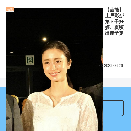
ジャガイモダンサー←ベン
8/3まで
チ外
NEW!
【芸能】
芸能
上戸彩が
【地獄のような聴聞会】
財布と金運
NEW!
第３子妊
Ｗ杯１次Ｌ敗退の韓国 議員
娠、夏頃
国際的な小咄 サッチの受
が「なぜ負けたのか？」ソ
出産予定
かれFP3級！ ～FPができる
ン・フンミン先発落ちは
こと～
NEW!
「監督の報復」
クレバテスⅡ-魔獣の王と
すまん熊本やがコンビニ
偽りの勇者伝承- 第4話 感
に食品も水もない
2023.03.26
想：敵を探すよりトアの書
ディズニーが「大課金時
を餌に誘き出す作戦！
代」に突入！アトラクショ
【画像】発達障害の子ど
ンパスがどれもこれも1500
もはこの絵の意味がすぐに
円の課金チケに
分からないらしい
海外「日本よ、お前がナ
アンテナサイト
日本が北朝鮮に辛勝し二
ンバーワンだ」 熊本地震直
なんでもアンテナ
次予選3連勝も、海外ファン
後の日本の対応のスピード
は采配に辛辣「おそろしい
に世界が衝撃
つべこアンテナ