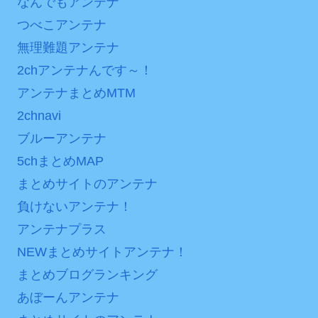
なんでもアンテナ
ンバーワンだ」 熊本地震直
内容の後半」「今日の森保
つべこアンテナ
後の日本の対応のスピード
はチキン」
に世界が衝撃
無理難題アンテナ
七ツ森りり ご令嬢と召使
2chアンテナんです～！
【第7話予告】水10ドラ
いの禁断の恋…1日だけ許さ
マ『ラムネモンキー』 トレ
アンテナまとめMTM
れた夫婦としての時間をひ
ンディなクリスマスイヴ
たすら愛し合う。
2chnavi
2/25(水)
ブルーアンテナ
Powered by livedoor 相
36歳の彼女と結婚したい
5chまとめMAP
互RSS
のに、家族が猛反対。家族
まとめサイトのアンテナ
から信じられない言葉が飛
び出した… 他
負けないアンテナ！
アンテナプラス
「本気で潰しにきてる」
滝沢秀明の新オーディショ
NEWまとめサイトアンテナ！
ンが“まんまジャニーズ”とフ
まとめブログランキング
ァン衝撃
あぼーんアンテナ
Powered by livedoor 相