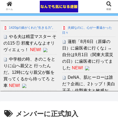
ホーム
検索
1420gの娘がくれた“生きる力”。
夫婦なのに、心が一番遠かった
日々
やる夫は精霊マスター そ
蓮舫「8月6日（原爆の
の115 ① 邪魔すんなよオリ
日）に歯医者に行くな｣ →
ヴィエぇっ！
NEW!
自分は9月1日（関東大震災
中学校の時、きのこをと
の日）に歯医者に行ってま
りに山へ親父と 行ったん
した
NEW!
だ。12時になり親父が飯を
DeNA、肌ヒーローは誰
買ってくるから待ってろ と
だ？企画に、2トップ！美白
車
NEW!
王子：佐野恵太と敏感お
【原爆式典】長崎市長
肌：東克樹を呼んでいない
「外交団エリア外に台湾配
NEW!
置」台使節団「中国意向で
メンバーに正式加入
【速報】TWICE・ジョン
の変更に失望」→欠席