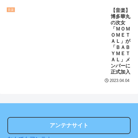
ヨン、JYP退所を報告
NEW!
【音楽】
音楽
セ・リーグ出塁回数ラン
阪神も狙ってた中日大野
博多華丸
キング 直近3週間｜2026年
の次女
雄大、入団直談判してた模
8/3まで
「ＭＯＭ
様
NEW!
ＯＭＥＴ
【地獄のような聴聞会】
ＡＬ」が
子どもの為に貯めたお金
「ＢＡＢ
Ｗ杯１次Ｌ敗退の韓国 議員
の用途
NEW!
ＹＭＥＴ
が「なぜ負けたのか？」ソ
ＡＬ」メ
クレバテスⅡ-魔獣の王と
ン・フンミン先発落ちは
ンバーに
偽りの勇者伝承- 第4話 感
「監督の報復」
正式加入
想：敵を探すよりトアの書
2023.04.04
すまん熊本やがコンビニ
を餌に誘き出す作戦！
に食品も水もない
【画像】発達障害の子ど
ディズニーが「大課金時
もはこの絵の意味がすぐに
代」に突入！アトラクショ
分からないらしい
ンパスがどれもこれも1500
日本が北朝鮮に辛勝し二
円の課金チケに
アンテナサイト
次予選3連勝も、海外ファン
海外「日本よ、お前がナ
は采配に辛辣「おそろしい