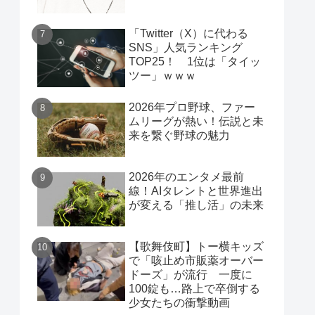
「Twitter（X）に代わる
SNS」人気ランキング
TOP25！ 1位は「タイッ
ツー」ｗｗｗ
2026年プロ野球、ファー
ムリーグが熱い！伝説と未
来を繋ぐ野球の魅力
2026年のエンタメ最前
線！AIタレントと世界進出
が変える「推し活」の未来
【歌舞伎町】トー横キッズ
で「咳止め市販薬オーバー
ドーズ」が流行 一度に
100錠も…路上で卒倒する
少女たちの衝撃動画