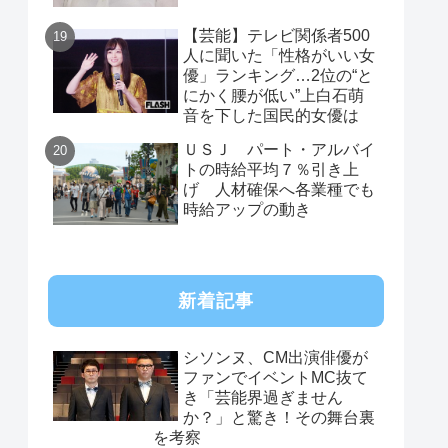
【芸能】テレビ関係者500
人に聞いた「性格がいい女
優」ランキング…2位の“と
にかく腰が低い”上白石萌
音を下した国民的女優は
ＵＳＪ パート・アルバイ
トの時給平均７％引き上
げ 人材確保へ各業種でも
時給アップの動き
新着記事
シソンヌ、CM出演俳優が
ファンでイベントMC抜て
き「芸能界過ぎません
か？」と驚き！その舞台裏
を考察