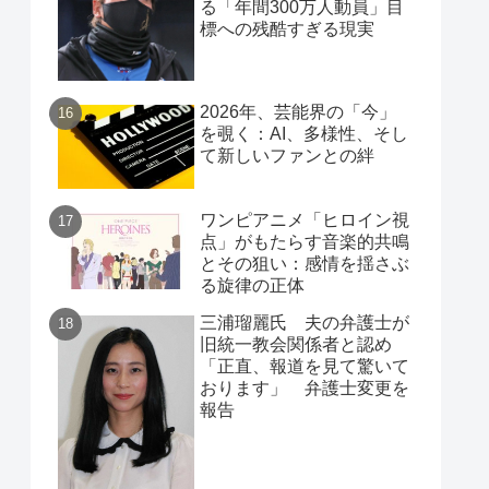
る「年間300万人動員」目
標への残酷すぎる現実
2026年、芸能界の「今」
を覗く：AI、多様性、そし
て新しいファンとの絆
ワンピアニメ「ヒロイン視
点」がもたらす音楽的共鳴
とその狙い：感情を揺さぶ
る旋律の正体
三浦瑠麗氏 夫の弁護士が
旧統一教会関係者と認め
「正直、報道を見て驚いて
おります」 弁護士変更を
報告