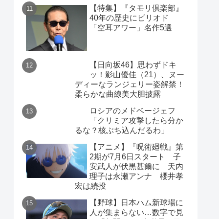
【特集】『タモリ倶楽部』
40年の歴史にピリオド
「空耳アワー」名作5選
【日向坂46】思わずドキ
ッ！影山優佳（21）、ヌー
ディーなランジェリー姿解禁！
柔らかな曲線美大胆披露
ロシアのメドベージェフ
「クリミア攻撃したら分か
るな？核ぶち込んだるわ」
【アニメ】『呪術廻戦』第
2期が7月6日スタート 子
安武人が伏黒甚爾に 天内
理子は永瀬アンナ 櫻井孝
宏は続投
【野球】日本ハム新球場に
人が集まらない…数字で見