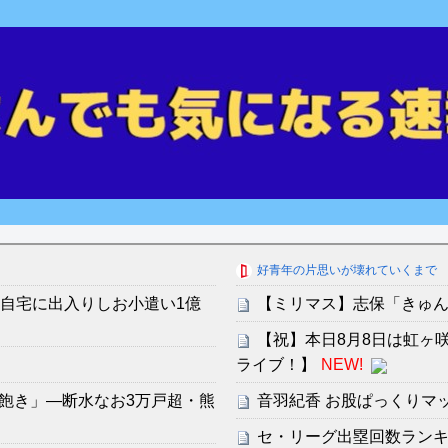
好青年の片思いが壊れていくまで
の自宅に出入りしお小遣い1億
【ミリマス】志保「きゅ
【祝】本日8月8日は虹ヶ
ライブ！】
NEW!
飽き」―断水なお3万戸超・熊
音羽紀香 お股ぱっくりマ
セ・リーグ出塁回数ランキング