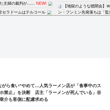
た主婦の裁判が……
NEW!
【地獄のような聴聞会】Ｗ
京セラドームはテルコール
ン・フンミン先発落ちは「監
感想：敵を探すよりトアの書を
すまん熊本やがコンビニ
ディズニーが「大課金時代
分からないらしい
の課金チケに
ンは采配に辛辣「おそろしい内
海外「日本よ、お前がナン
世界が衝撃
許された夫婦としての時間をひ
【第7話予告】水10ドラ
2/25(水)
36歳の彼女と結婚したい
出した… 他
ながら食い”やめて…人気ラーメン店が「食事中のス
「本気で潰しにきてる」滝
ホ禁止」を決断 店主「ラーメンが死んでいる」谷
ァン衝撃
章介も客側に配慮求める
Powered by livedoor 相互