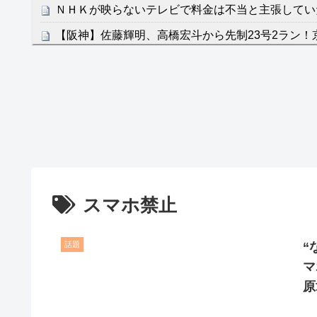
ＮＨＫが映らないテレビで料金は不当と主張してい
【阪神】佐藤輝明、高橋宏斗から先制23号2ラン！
クレバテスⅡ-魔獣の王と偽りの勇者伝承- 第4話 
餌に誘き出す作戦！
【画像】発達障害の子どもはこの絵の意味がすぐに
日本が北朝鮮に辛勝し二次予選3連勝も、海外ファ
容の後半」「今日の森保はチキン」
七ツ森りり ご令嬢と召使いの禁断の恋…1日だけ
たすら愛し合う。
スマホ禁止
Powered by livedoor 相互RSS
話題
“
マ
原