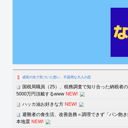
成長の先で気づいた想い、不器用な大人の恋
国税局職員（25）、税務調査で知り合った納税者
5000万円頂戴するwww
NEW!
ハッカ油お好きな方
NEW!
避難者の食生活、改善急務＝調理できず「パン飽き
本地震
NEW!