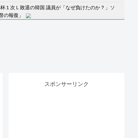
杯１次Ｌ敗退の韓国 議員が「なぜ負けたのか？」ソ
督の報復」
に食品も水もない
」に突入！アトラクションパスがどれもこれも1500円
バーワンだ」 熊本地震直後の日本の対応のスピードに
マ『ラムネモンキー』 トレンディなクリスマスイヴ
スポンサーリンク
のに、家族が猛反対。家族から信じられない言葉が飛び
沢秀明の新オーディションが“まんまジャニーズ”とフ
RSS