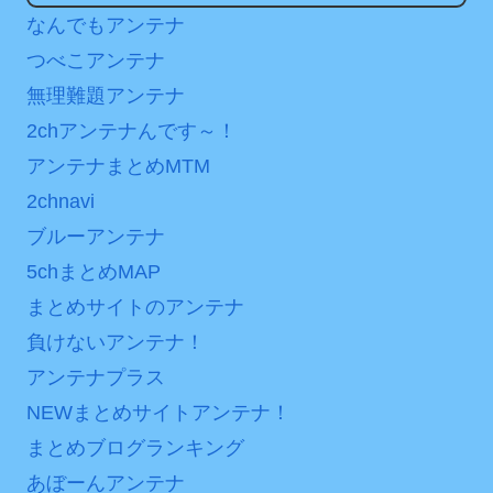
海外「日本よ、お前がナ
なんでもアンテナ
いの禁断の恋…1日だけ許さ
ンバーワンだ」 熊本地震直
れた夫婦としての時間をひ
つべこアンテナ
後の日本の対応のスピード
たすら愛し合う。
無理難題アンテナ
に世界が衝撃
2chアンテナんです～！
Powered by livedoor 相
【第7話予告】水10ドラ
アンテナまとめMTM
互RSS
マ『ラムネモンキー』 トレ
ンディなクリスマスイヴ
2chnavi
2/25(水)
ブルーアンテナ
36歳の彼女と結婚したい
5chまとめMAP
のに、家族が猛反対。家族
まとめサイトのアンテナ
から信じられない言葉が飛
負けないアンテナ！
び出した… 他
アンテナプラス
「本気で潰しにきてる」
滝沢秀明の新オーディショ
NEWまとめサイトアンテナ！
ンが“まんまジャニーズ”とフ
まとめブログランキング
ァン衝撃
あぼーんアンテナ