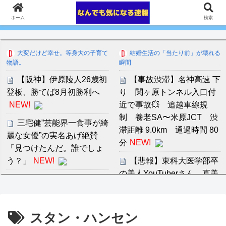
ホーム
検索
大変だけど幸せ。等身大の子育て
結婚生活の「当たり前」が壊れる
物語。
瞬間
【阪神】伊原陵人26歳初
【事故渋滞】名神高速 下
登板、勝てば8月初勝利へ
り 関ヶ原トンネル入口付
NEW!
近で事故💥 追越車線規
制 養老SA〜米原JCT 渋
三宅健”芸能界一食事が綺
滞距離 9.0km 通過時間 80
麗な女優”の実名あげ絶賛
分
NEW!
「見つけたんだ。誰でしょ
う？」
NEW!
【悲報】東科大医学部卒
の美人YouTuberさん、直美
［社説］永住厳格化で外
で炎上ｗｗｗｗｗｗｗｗｗ
国人の定着意欲をそぐな
ｗ
NEW!
NEW!
スタン・ハンセン
音羽紀香 お股ぱっくりマ
頭の良さって見た目に出