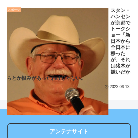
ッサージがいいですね～！
ると思いますか？
NEW!
スタン・
スポーツ
ハンセン
国際的な小咄 FPってど
セ・リーグ出塁回数ラン
が京都で
う使うの？
NEW!
キング 直近3週間｜2026年
トークシ
ョー「新
クレバテスⅡ-魔獣の王と
8/3まで
日本から
偽りの勇者伝承- 第4話 感
全日本に
【地獄のような聴聞会】
想：敵を探すよりトアの書
移った
Ｗ杯１次Ｌ敗退の韓国 議員
を餌に誘き出す作戦！
が、それ
が「なぜ負けたのか？」ソ
は猪木が
【画像】発達障害の子ど
ン・フンミン先発落ちは
嫌いだか
もはこの絵の意味がすぐに
らとか恨みがあったわけじゃない。
「監督の報復」
分からないらしい
2023.06.13
すまん熊本やがコンビニ
日本が北朝鮮に辛勝し二
に食品も水もない
次予選3連勝も、海外ファン
ディズニーが「大課金時
は采配に辛辣「おそろしい
代」に突入！アトラクショ
内容の後半」「今日の森保
ンパスがどれもこれも1500
はチキン」
円の課金チケに
アンテナサイト
七ツ森りり ご令嬢と召使