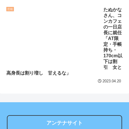
NEW!
の大迫力白おっぱい！！
たぬかな
芸能
【朗報】へずまりゅう、
セ・リーグ出塁回数ラン
さん、コ
熊本被災地でボランティア
キング 直近3週間｜2026年
ンカフェ
活動をして皆を笑顔にする
8/3まで
の一日店
長に就任
ｗｗｗｗｗｗｗｗｗｗｗｗ
【地獄のような聴聞会】
「AT限
ｗ
NEW!
定・手帳
Ｗ杯１次Ｌ敗退の韓国 議員
持ち・
他国から安価な製品が大
が「なぜ負けたのか？」ソ
170cm以
量に入ってくると市場から
ン・フンミン先発落ちは
下は割
駆逐されかねないからな。
「監督の報復」
引 女と
高身長は割り増し 甘えるな」
自由な市場が原則とは言
すまん熊本やがコンビニ
え、国による保護も必要だ
2023.04.20
に食品も水もない
NEW!
ディズニーが「大課金時
クレバテスⅡ-魔獣の王と
代」に突入！アトラクショ
偽りの勇者伝承- 第4話 感
ンパスがどれもこれも1500
想：敵を探すよりトアの書
円の課金チケに
を餌に誘き出す作戦！
アンテナサイト
海外「日本よ、お前がナ