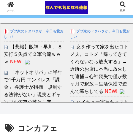
ホーム
検索
ブブ家のドタバタが、今日も愛お
ブブ家のドタバタが、今日も愛お
しい！
しい！
【悲報】阪神・早川、８
女を作って家を出たコト
安打５失点で２軍合流ｗｗ
メ夫。コトメ「帰ってきて
ｗ
NEW!
くれないなら放火する」→
近所のお店に本当に放火し
「ネットオリパ」に半年
て逮捕→心神喪失で僅か数
で1千万円 エンドレス「課
ヶ月で釈放→生活保護で遊
金」 弁護士が指摘「規制す
んで暮らしてる
NEW!
る法律がない」現実とギャ
ンブル依存の落とし穴
ハイキュー実写キャスト
NEW!
候補！眞栄田郷敦と清原果
耶が話題の理由
NEW!
日本人女性インフルエン
コンカフェ
サー、ライブ配信中に自殺
中川朋美 １メートル越え