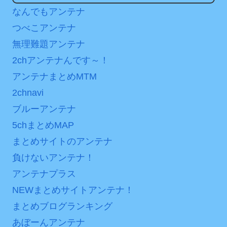
【画像】発達障害の子ど
ンバーワンだ」 熊本地震直
なんでもアンテナ
もはこの絵の意味がすぐに
後の日本の対応のスピード
分からないらしい
つべこアンテナ
に世界が衝撃
無理難題アンテナ
日本が北朝鮮に辛勝し二
【第7話予告】水10ドラ
次予選3連勝も、海外ファン
2chアンテナんです～！
マ『ラムネモンキー』 トレ
は采配に辛辣「おそろしい
アンテナまとめMTM
ンディなクリスマスイヴ
内容の後半」「今日の森保
2/25(水)
2chnavi
はチキン」
36歳の彼女と結婚したい
ブルーアンテナ
七ツ森りり ご令嬢と召使
のに、家族が猛反対。家族
5chまとめMAP
いの禁断の恋…1日だけ許さ
から信じられない言葉が飛
れた夫婦としての時間をひ
まとめサイトのアンテナ
び出した… 他
たすら愛し合う。
負けないアンテナ！
「本気で潰しにきてる」
アンテナプラス
Powered by livedoor 相
滝沢秀明の新オーディショ
ンが“まんまジャニーズ”とフ
NEWまとめサイトアンテナ！
互RSS
ァン衝撃
まとめブログランキング
あぼーんアンテナ
Powered by livedoor 相