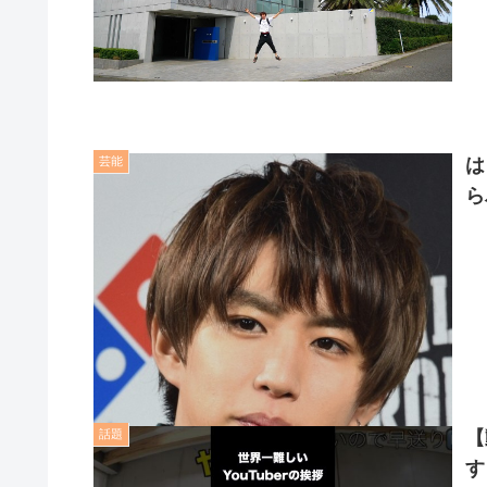
芸能
は
ら
話題
【
す