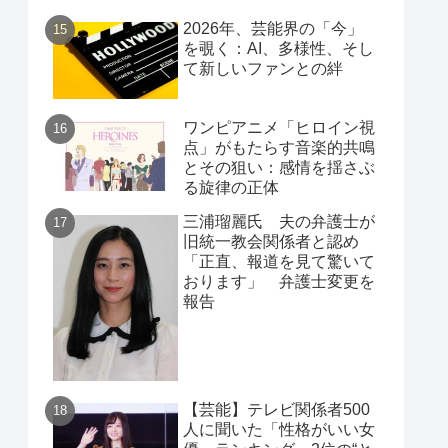
2026年、芸能界の「今」
を覗く：AI、多様性、そし
て新しいファンとの絆
ワンピアニメ「ヒロイン視
点」がもたらす音楽的共鳴
とその狙い：感情を揺さぶ
る旋律の正体
三浦瑠麗氏 夫の弁護士が
旧統一教会関係者と認め
「正直、報道を見て驚いて
おります」 弁護士変更を
報告
【芸能】テレビ関係者500
人に聞いた「性格がいい女