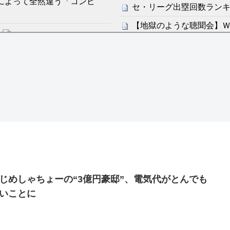
によって全然違う「コンビ
セ・リーグ出塁回数ランキング
【地獄のような聴聞会】Ｗ
ン・フンミン先発落ちは「監
すまん熊本やがコンビニ
感想：敵を探すよりトアの書を
ディズニーが「大課金時代
の課金チケに
分からないらしい
海外「日本よ、お前がナン
ンは采配に辛辣「おそろしい内
世界が衝撃
【第7話予告】水10ドラ
許された夫婦としての時間をひ
2/25(水)
36歳の彼女と結婚したい
じめしゃちょーの“3億円豪邸”、電気代がとんでも
出した… 他
いことに
「本気で潰しにきてる」滝
ァン衝撃