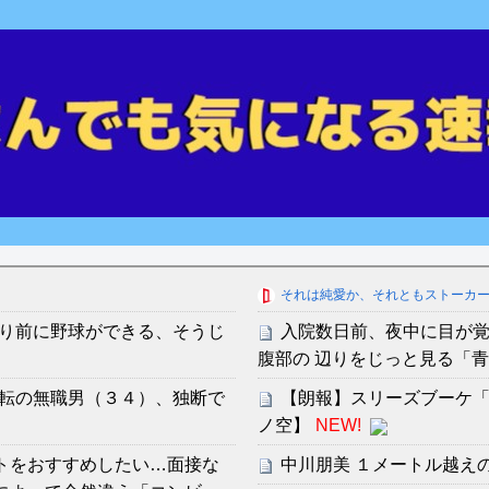
それは純愛か、それともストーカ
り前に野球ができる、そうじ
入院数日前、夜中に目が
腹部の 辺りをじっと見る「
転の無職男（３４）、独断で
【朗報】スリーズブーケ「Ho
ノ空】
NEW!
イトをおすすめしたい…面接な
中川朋美 １メートル越え