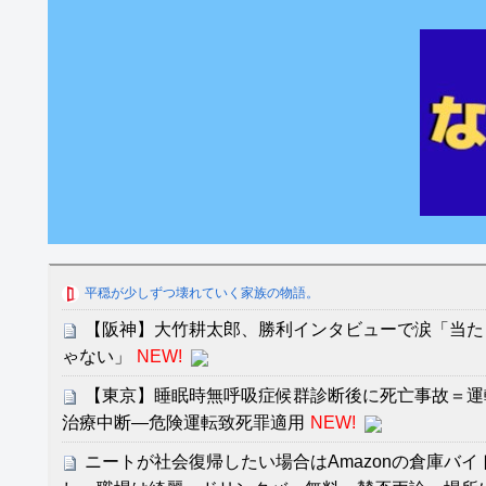
平穏が少しずつ壊れていく家族の物語。
【阪神】大竹耕太郎、勝利インタビューで涙「当た
ゃない」
NEW!
【東京】睡眠時無呼吸症候群診断後に死亡事故＝運
治療中断―危険運転致死罪適用
NEW!
ニートが社会復帰したい場合はAmazonの倉庫バ