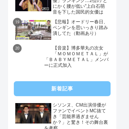
優」ランキング…2位の“と
にかく腰が低い”上白石萌
音を下した国民的女優は
【悲報】オードリー春日、
ペンギンを思いっきり踏み
潰してた（動画あり）
【音楽】博多華丸の次女
「ＭＯＭＯＭＥＴＡＬ」が
「ＢＡＢＹＭＥＴＡＬ」メンバ
ーに正式加入
新着記事
シソンヌ、CM出演俳優が
ファンでイベントMC抜て
き「芸能界過ぎません
か？」と驚き！その舞台裏
を考察