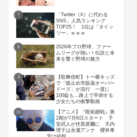
「Twitter（X）に代わる
SNS」人気ランキング
TOP25！ 1位は「タイッ
ツー」ｗｗｗ
2026年プロ野球、ファー
ムリーグが熱い！伝説と未
来を繋ぐ野球の魅力
【歌舞伎町】トー横キッズ
で「咳止め市販薬オーバー
ドーズ」が流行 一度に
100錠も…路上で卒倒する
少女たちの衝撃動画
【アニメ】『呪術廻戦』第
2期が7月6日スタート 子
安武人が伏黒甚爾に 天内
理子は永瀬アンナ 櫻井孝
宏は続投