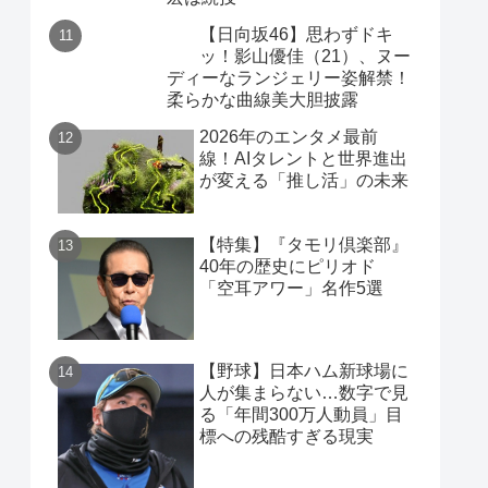
【日向坂46】思わずドキ
ッ！影山優佳（21）、ヌー
ディーなランジェリー姿解禁！
柔らかな曲線美大胆披露
2026年のエンタメ最前
線！AIタレントと世界進出
が変える「推し活」の未来
【特集】『タモリ倶楽部』
40年の歴史にピリオド
「空耳アワー」名作5選
【野球】日本ハム新球場に
人が集まらない…数字で見
る「年間300万人動員」目
標への残酷すぎる現実