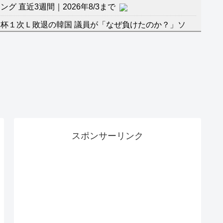
 直近3週間｜2026年8/3まで
杯１次Ｌ敗退の韓国 議員が「なぜ負けたのか？」ソ
督の報復」
に食品も水もない
」に突入！アトラクションパスがどれもこれも1500円
バーワンだ」 熊本地震直後の日本の対応のスピードに
マ『ラムネモンキー』 トレンディなクリスマスイヴ
スポンサーリンク
のに、家族が猛反対。家族から信じられない言葉が飛び
沢秀明の新オーディションが“まんまジャニーズ”とフ