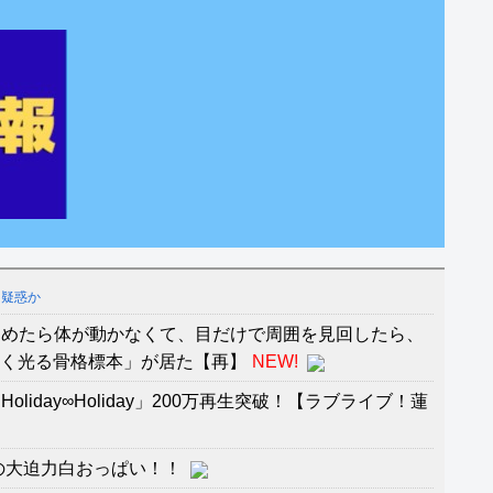
ー疑惑か
覚めたら体が動かなくて、目だけで周囲を見回したら、
青く光る骨格標本」が居た【再】
NEW!
liday∞Holiday」200万再生突破！【ラブライブ！蓮
の大迫力白おっぱい！！