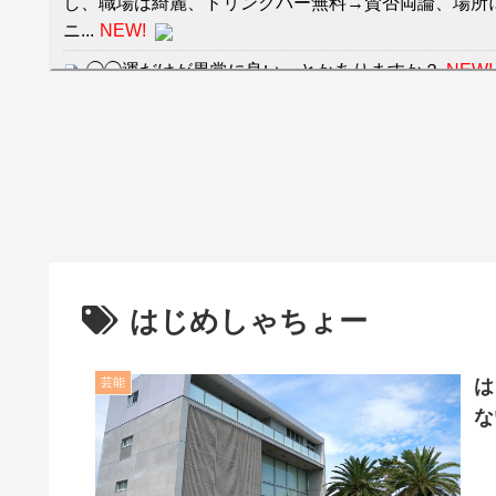
し、職場は綺麗、ドリンクバー無料→賛否両論、場所
ニ...
NEW!
◯◯運だけが異常に良い、とかありますか？
NEW!
【神企業】任天堂、熊本に5000万円寄付
NEW!
クレバテスⅡ-魔獣の王と偽りの勇者伝承- 第4話 
餌に誘き出す作戦！
【画像】発達障害の子どもはこの絵の意味がすぐに
日本が北朝鮮に辛勝し二次予選3連勝も、海外ファ
容の後半」「今日の森保はチキン」
はじめしゃちょー
七ツ森りり ご令嬢と召使いの禁断の恋…1日だけ
たすら愛し合う。
芸能
は
Powered by livedoor 相互RSS
な