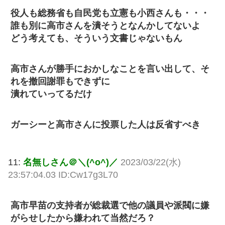
役人も総務省も自民党も立憲も小西さんも・・・
誰も別に高市さんを潰そうとなんかしてないよ
どう考えても、そういう文書じゃないもん
高市さんが勝手におかしなことを言い出して、そ
れを撤回謝罪もできずに
潰れていってるだけ
ガーシーと高市さんに投票した人は反省すべき
11:
名無しさん＠＼(^o^)／
2023/03/22(水)
23:57:04.03 ID:Cw17g3L70
高市早苗の支持者が総裁選で他の議員や派閥に嫌
がらせしたから嫌われて当然だろ？