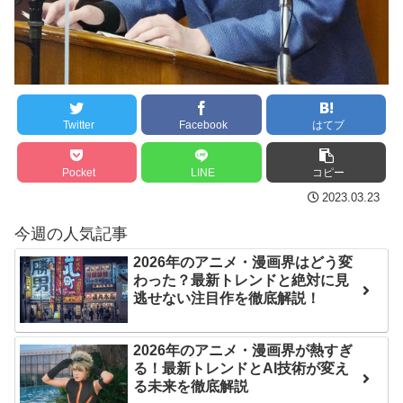
は采配に辛辣「おそろしい
ンバーワンだ」 熊本地震直
内容の後半」「今日の森保
後の日本の対応のスピード
はチキン」
に世界が衝撃
七ツ森りり ご令嬢と召使
【第7話予告】水10ドラ
いの禁断の恋…1日だけ許さ
マ『ラムネモンキー』 トレ
Twitter
Facebook
はてブ
れた夫婦としての時間をひ
ンディなクリスマスイヴ
たすら愛し合う。
2/25(水)
Pocket
LINE
コピー
36歳の彼女と結婚したい
Powered by livedoor 相
2023.03.23
のに、家族が猛反対。家族
互RSS
今週の人気記事
から信じられない言葉が飛
び出した… 他
2026年のアニメ・漫画界はどう変
わった？最新トレンドと絶対に見
「本気で潰しにきてる」
逃せない注目作を徹底解説！
滝沢秀明の新オーディショ
ンが“まんまジャニーズ”とフ
2026年のアニメ・漫画界が熱すぎ
ァン衝撃
る！最新トレンドとAI技術が変え
る未来を徹底解説
Powered by livedoor 相