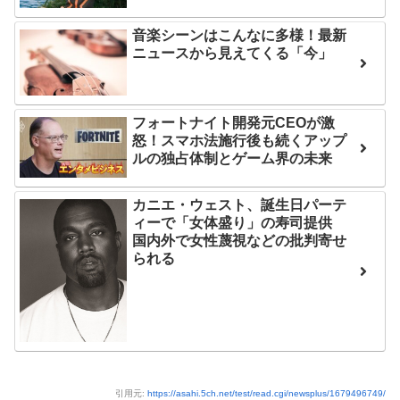
互RSS
音楽シーンはこんなに多様！最新
ニュースから見えてくる「今」
フォートナイト開発元CEOが激
怒！スマホ法施行後も続くアップ
ルの独占体制とゲーム界の未来
カニエ・ウェスト、誕生日パーテ
ィーで「女体盛り」の寿司提供
国内外で女性蔑視などの批判寄せ
られる
引用元:
https://asahi.5ch.net/test/read.cgi/newsplus/1679496749/