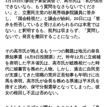
3月15日の参院予算委員会で、高市氏は「私が信用
できないなら、もう質問をなさらないでくださ
い」と、立憲民主党の杉尾秀哉参院議員に答弁
し、「国会軽視だ」と議会が紛糾。20日には「答
弁を拒否していると受け止められるのは本意では
ない」と釈明するも、批判は収まらず、「質問し
ないで」発言を撤回することになった。
その高市氏が抱えるもう一つの難題は地元の奈良
県知事選（4月9日投開票）だ。昨年12月に立候補
を表明した平木省氏は、高市氏が総務相だった時
代に秘書官を務めた人物。しかし、過去に自民党
が支援してきた現職の荒井正吾知事も年明けに出
馬を表明。高市氏が会長を務める県連は平木氏を
推すと決め、保守分裂選挙となってしまった。彼
女の根回し不足は否めない。