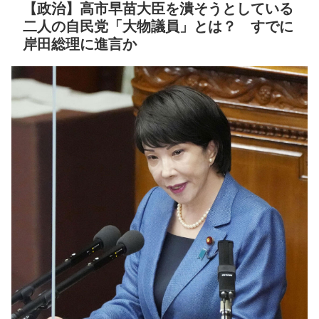
の変更に失望」→欠席
と詰められて半泣きで…
【政治】高市早苗大臣を潰そうとしている
NEW!
二人の自民党「大物議員」とは？ すでに
セ・リーグ出塁回数ラン
岸田総理に進言か
阪神も狙ってた中日大野
キング 直近3週間｜2026年
雄大、入団直談判してた模
8/3まで
様
NEW!
【地獄のような聴聞会】
子どもの為に貯めたお金
Ｗ杯１次Ｌ敗退の韓国 議員
の用途
NEW!
が「なぜ負けたのか？」ソ
ン・フンミン先発落ちは
クレバテスⅡ-魔獣の王と
「監督の報復」
偽りの勇者伝承- 第4話 感
想：敵を探すよりトアの書
すまん熊本やがコンビニ
を餌に誘き出す作戦！
に食品も水もない
【画像】発達障害の子ど
ディズニーが「大課金時
もはこの絵の意味がすぐに
代」に突入！アトラクショ
分からないらしい
ンパスがどれもこれも1500
円の課金チケに
日本が北朝鮮に辛勝し二
次予選3連勝も、海外ファン
海外「日本よ、お前がナ