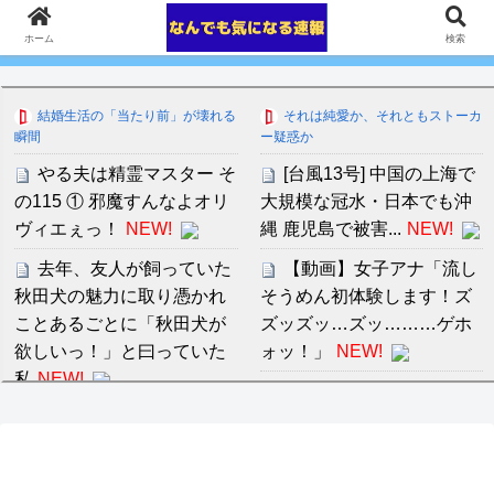
ホーム
検索
結婚生活の「当たり前」が壊れる
それは純愛か、それともストーカ
瞬間
ー疑惑か
やる夫は精霊マスター そ
[台風13号] 中国の上海で
の115 ① 邪魔すんなよオリ
大規模な冠水・日本でも沖
ヴィエぇっ！
NEW!
縄 鹿児島で被害...
NEW!
去年、友人が飼っていた
【動画】女子アナ「流し
秋田犬の魅力に取り憑かれ
そうめん初体験します！ズ
ことあるごとに「秋田犬が
ズッズッ…ズッ………ゲホ
欲しいっ！」と曰っていた
ォッ！」
NEW!
私
NEW!
手切れ金500万くれたオ
【原爆式典】長崎市長
ヤジが多額横領で逮捕され
「外交団エリア外に台湾配
警察に聴取された。「大き
置」台使節団「中国意向で
なお金を貰ってないか？」