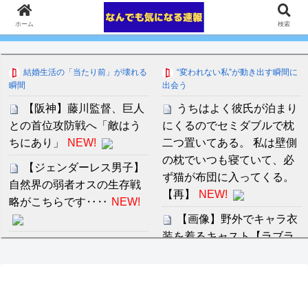
ホーム
検索
結婚生活の「当たり前」が壊れる
“変われない私”が動き出す瞬間に
瞬間
出会う
【阪神】藤川監督、巨人
うちはよく彼氏が泊まり
との首位攻防戦へ「敵はう
にくるのでセミダブルで枕
ちにあり」
NEW!
二つ置いてある。 私は壁側
の枕でいつも寝ていて、必
【ジェンダーレス男子】
ず猫が布団に入ってくる。
自然界の弱者オスの生存戦
【再】
NEW!
略がこちらです‥‥
NEW!
【画像】野外でキャラ衣
装を着るキャスト【ラブラ
【衝撃】ひろゆきの奥さ
イブ！】
NEW!
ん、ついに『我慢の限界』
を迎えた結果・・・・・
長崎市長 平和宣言1文読
NEW!
み飛ばし