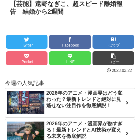
【芸能】遠野なぎこ、超スピード離婚報
ヒカキンが「VIVANTハ
セ・リーグ出塁回数ラン
告 結婚から2週間
ラスメント」された！ 「T
キング 直近3週間｜2026年
を読まないの？」に集まっ
8/3まで
た「読めて当然」マウント
【地獄のような聴聞会】
NEW!
Ｗ杯１次Ｌ敗退の韓国 議員
Twitter
Facebook
はてブ
【画像】tuki.、お乳の始
が「なぜ負けたのか？」ソ
まり解禁
NEW!
ン・フンミン先発落ちは
Pocket
LINE
コピー
「監督の報復」
クレバテスⅡ-魔獣の王と
2023.03.22
偽りの勇者伝承- 第4話 感
すまん熊本やがコンビニ
今週の人気記事
想：敵を探すよりトアの書
に食品も水もない
を餌に誘き出す作戦！
2026年のアニメ・漫画界はどう変
ディズニーが「大課金時
わった？最新トレンドと絶対に見
【画像】発達障害の子ど
代」に突入！アトラクショ
逃せない注目作を徹底解説！
もはこの絵の意味がすぐに
ンパスがどれもこれも1500
分からないらしい
円の課金チケに
2026年のアニメ・漫画界が熱すぎ
日本が北朝鮮に辛勝し二
海外「日本よ、お前がナ
る！最新トレンドとAI技術が変え
る未来を徹底解説
次予選3連勝も、海外ファン
ンバーワンだ」 熊本地震直