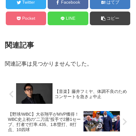
Twitter
Facebook
はてブ
Pocket
LINE
コピー
関連記事
関連記事は見つかりませんでした。
【音楽】藤井フミヤ、体調不良のため
コンサートを急きょ中止
【野球/WBC】大谷翔平がMVP獲得！
WBC史上初の“二刀流”投手で2勝1セー
ブ、打者で打率.435、1本塁打、8打
点、10四球