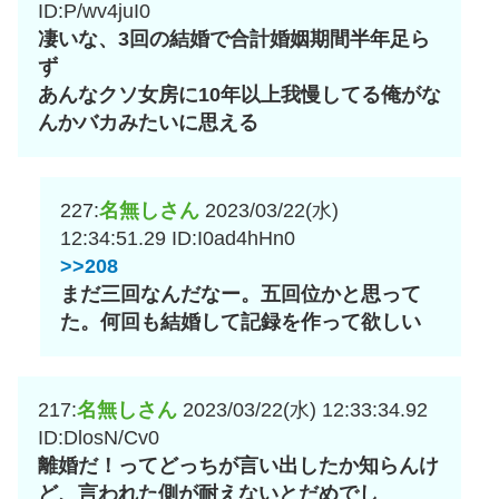
ID:P/wv4juI0
凄いな、3回の結婚で合計婚姻期間半年足ら
ず
あんなクソ女房に10年以上我慢してる俺がな
んかバカみたいに思える
227:
名無しさん
2023/03/22(水)
12:34:51.29
ID:I0ad4hHn0
>>208
まだ三回なんだなー。五回位かと思って
た。何回も結婚して記録を作って欲しい
217:
名無しさん
2023/03/22(水) 12:33:34.92
ID:DlosN/Cv0
離婚だ！ってどっちが言い出したか知らんけ
ど、言われた側が耐えないとだめでし