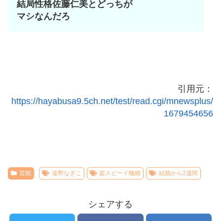
結局性格佐藤仁美とどっちが
マシなんだろ
引用元：
https://hayabusa9.5ch.net/test/read.cgi/mnewsplus/
1679454656
芸能
遠野なぎこ
超スピード離婚
結婚から2週間
シェアする