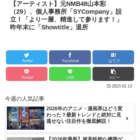
になってきた
NEW!
【アーティスト】元NMB48山本彩
～！
（29）、個人事務所「SYCompany」設
茨城県「群馬のパスポー
セ・リーグ出塁回数ラン
立！「より一層、精進して参ります！」
ト、思い切りパクりまし
キング 直近3週間｜2026年
昨年末に「Showtitle」退所
た」群馬県「
NEW!
8/3まで
【阪神】大竹耕太郎、勝
【地獄のような聴聞会】
利インタビューで涙「当た
Ｗ杯１次Ｌ敗退の韓国 議員
り前に野球ができる、そう
が「なぜ負けたのか？」ソ
Twitter
Facebook
はてブ
じゃない」
ン・フンミン先発落ちは
「監督の報復」
クレバテスⅡ-魔獣の王と
Pocket
LINE
コピー
偽りの勇者伝承- 第4話 感
すまん熊本やがコンビニ
2023.02.13
想：敵を探すよりトアの書
に食品も水もない
今週の人気記事
を餌に誘き出す作戦！
ディズニーが「大課金時
2026年のアニメ・漫画界はどう変
【画像】発達障害の子ど
代」に突入！アトラクショ
わった？最新トレンドと絶対に見
もはこの絵の意味がすぐに
ンパスがどれもこれも1500
逃せない注目作を徹底解説！
分からないらしい
円の課金チケに
日本が北朝鮮に辛勝し二
海外「日本よ、お前がナ
【2026年最新】超高性能な携帯ゲ