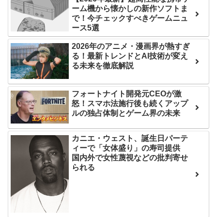
次予選3連勝も、海外ファン
ーム機から懐かしの新作ソフトま
ンバーワンだ」 熊本地震直
で！今チェックすべきゲームニュ
は采配に辛辣「おそろしい
後の日本の対応のスピード
ース5選
内容の後半」「今日の森保
に世界が衝撃
はチキン」
2026年のアニメ・漫画界が熱すぎ
【第7話予告】水10ドラ
る！最新トレンドとAI技術が変え
七ツ森りり ご令嬢と召使
マ『ラムネモンキー』 トレ
る未来を徹底解説
いの禁断の恋…1日だけ許さ
ンディなクリスマスイヴ
れた夫婦としての時間をひ
2/25(水)
フォートナイト開発元CEOが激
たすら愛し合う。
怒！スマホ法施行後も続くアップ
36歳の彼女と結婚したい
ルの独占体制とゲーム界の未来
のに、家族が猛反対。家族
Powered by livedoor 相
から信じられない言葉が飛
互RSS
カニエ・ウェスト、誕生日パーテ
び出した… 他
ィーで「女体盛り」の寿司提供
国内外で女性蔑視などの批判寄せ
「本気で潰しにきてる」
られる
滝沢秀明の新オーディショ
ンが“まんまジャニーズ”とフ
ァン衝撃
Powered by livedoor 相