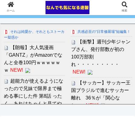
ホーム
検索
それは純愛か、それともストーカ
共感必至の“日常修羅場”短編集！
ー疑惑か
【衝撃】週刊少年ジャン
【朗報】大人気漫画
プさん、発行部数が初の
「GANTZ」がAmazonでな
100万部割
んと全巻100円ｗｗｗｗｗ
れ・・・・・・・・・
ｗ
NEW!
NEW!
超能力が使えるようにな
【サッカー】サッカー王
ったので兄妹で限界まで極
国ブラジルで進むサッカー
める事にした件 第8話 った
離れ 36％が「関心な
く、あれはちゃんと見てや
し」...
NEW!
らんと、のめり込み過ぎて
近藤あさみ 大人になると
沈むなｗｗｗｗｗ
NEW!
衣装も下着になり露出度も
熊本県被災者、わがまま
高くなるのでいいですよね