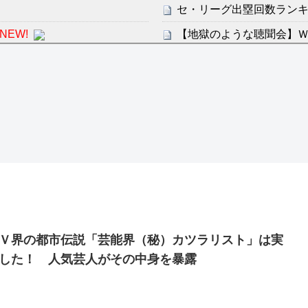
セ・リーグ出塁回数ランキング
NEW!
【地獄のような聴聞会】Ｗ
ン・フンミン先発落ちは「監
感想：敵を探すよりトアの書を
すまん熊本やがコンビニ
分からないらしい
ディズニーが「大課金時代
の課金チケに
ンは采配に辛辣「おそろしい内
海外「日本よ、お前がナン
世界が衝撃
許された夫婦としての時間をひ
【第7話予告】水10ドラ
2/25(水)
36歳の彼女と結婚したい
Ｖ界の都市伝説「芸能界（秘）カツラリスト」は実
出した… 他
した！ 人気芸人がその中身を暴露
「本気で潰しにきてる」滝
ァン衝撃