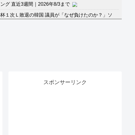
 直近3週間｜2026年8/3まで
杯１次Ｌ敗退の韓国 議員が「なぜ負けたのか？」ソ
督の報復」
に食品も水もない
」に突入！アトラクションパスがどれもこれも1500円
バーワンだ」 熊本地震直後の日本の対応のスピードに
マ『ラムネモンキー』 トレンディなクリスマスイヴ
スポンサーリンク
のに、家族が猛反対。家族から信じられない言葉が飛び
沢秀明の新オーディションが“まんまジャニーズ”とフ