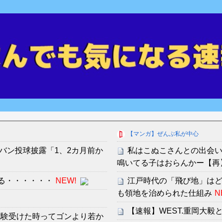
【マンガ】ぜんぶ私が中心
バン投球披露「1、2カ月前か
私はこぬこさんとの出会いを
鳴いてる子はおらんかー【再
れる・・・・・・
NEW!
江戸時代の「飛び地」は
も領地を治められた仕組み
N
【速報】WEST.重岡大
ー試験受けた時ってゴンより若か