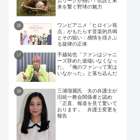
ムリーグが熱い！伝説と未
来を繋ぐ野球の魅力
ワンピアニメ「ヒロイン視
点」がもたらす音楽的共鳴
とその狙い：感情を揺さぶ
る旋律の正体
手越祐也「ファンはジャニ
ーズ辞めた途端いなくなっ
た。『俺のファンって実は
いなかった』と落ち込んだ
三浦瑠麗氏 夫の弁護士が
旧統一教会関係者と認め
「正直、報道を見て驚いて
おります」 弁護士変更を
報告