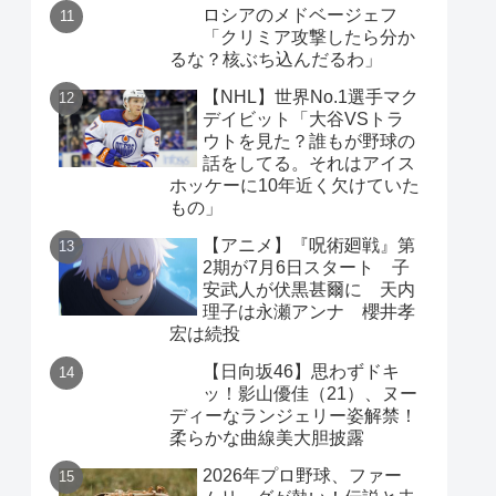
ロシアのメドベージェフ
「クリミア攻撃したら分か
るな？核ぶち込んだるわ」
【NHL】世界No.1選手マク
デイビット「大谷VSトラ
ウトを見た？誰もが野球の
話をしてる。それはアイス
ホッケーに10年近く欠けていた
もの」
【アニメ】『呪術廻戦』第
2期が7月6日スタート 子
安武人が伏黒甚爾に 天内
理子は永瀬アンナ 櫻井孝
宏は続投
【日向坂46】思わずドキ
ッ！影山優佳（21）、ヌー
ディーなランジェリー姿解禁！
柔らかな曲線美大胆披露
2026年プロ野球、ファー