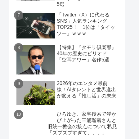
5選
「Twitter（X）に代わる
SNS」人気ランキング
TOP25！ 1位は「タイッ
ツー」ｗｗｗ
【特集】『タモリ倶楽部』
40年の歴史にピリオド
「空耳アワー」名作5選
2026年のエンタメ最前
線！AIタレントと世界進出
が変える「推し活」の未来
ひろゆき、家宅捜索で浮か
び上がった三浦瑠麗さんと
旧統一教会の接点について私見
「ズブズブすぎて、、、」