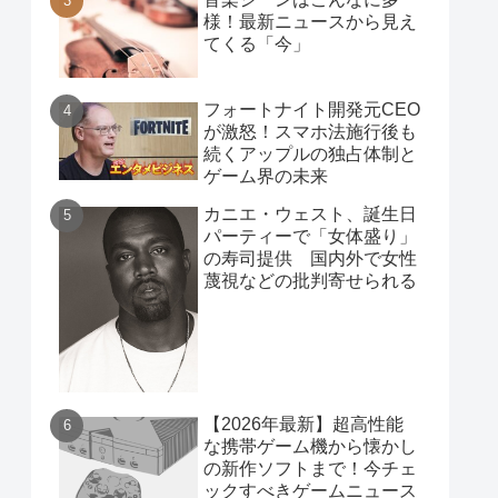
様！最新ニュースから見え
てくる「今」
フォートナイト開発元CEO
が激怒！スマホ法施行後も
続くアップルの独占体制と
ゲーム界の未来
カニエ・ウェスト、誕生日
パーティーで「女体盛り」
の寿司提供 国内外で女性
蔑視などの批判寄せられる
【2026年最新】超高性能
な携帯ゲーム機から懐かし
の新作ソフトまで！今チェ
ックすべきゲームニュース