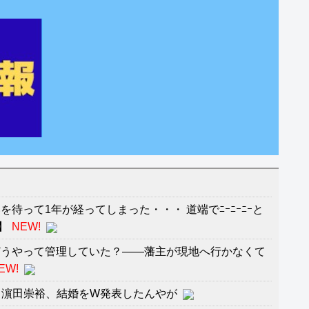
待って1年が経ってしまった・・・ 道端でﾆｰﾆｰﾆｰと
】
NEW!
どうやって管理していた？――藩主が現地へ行かなくて
EW!
毅と濵田崇裕、結婚をW発表したんやが