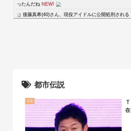
ったんだね
NEW!
後藤真希(40)さん、現役アイドルに公開処刑される
クレバテスⅡ-魔獣の王と偽りの勇者伝承- 第4話 
餌に誘き出す作戦！
【画像】発達障害の子どもはこの絵の意味がすぐに
日本が北朝鮮に辛勝し二次予選3連勝も、海外ファ
容の後半」「今日の森保はチキン」
七ツ森りり ご令嬢と召使いの禁断の恋…1日だけ
たすら愛し合う。
都市伝説
Powered by livedoor 相互RSS
芸能
Ｔ
在