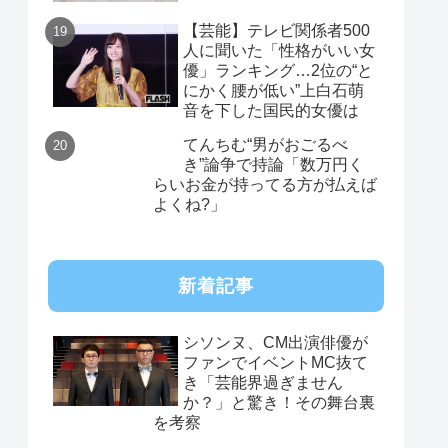
【芸能】テレビ関係者500
人に聞いた「性格がいい女
優」ランキング…2位の“と
にかく腰が低い”上白石萌
音を下した国民的女優は
てんちむ“男がおごるべ
き”論争で持論「数万円く
らいお金が持ってる方が払えば
よくね?」
新着記事
シソンヌ、CM出演俳優が
ファンでイベントMC抜て
き「芸能界過ぎません
か？」と驚き！その舞台裏
を考察