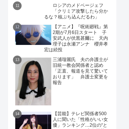
ロシアのメドベージェフ
「クリミア攻撃したら分か
るな？核ぶち込んだるわ」
【アニメ】『呪術廻戦』第
2期が7月6日スタート 子
安武人が伏黒甚爾に 天内
理子は永瀬アンナ 櫻井孝
宏は続投
三浦瑠麗氏 夫の弁護士が
旧統一教会関係者と認め
「正直、報道を見て驚いて
おります」 弁護士変更を
報告
【芸能】テレビ関係者500
人に聞いた「性格がいい女
優」ランキング…2位の“と