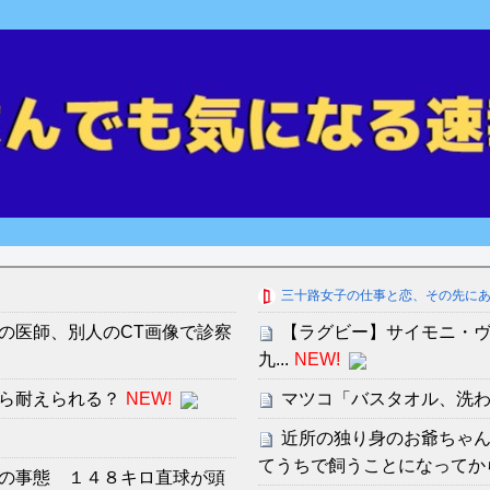
三十路女子の仕事と恋、その先に
の医師、別人のCT画像で診察
【ラグビー】サイモニ・ヴ
九...
NEW!
ら耐えられる？
NEW!
マツコ「バスタオル、洗
近所の独り身のお爺ちゃん
てうちで飼うことになってか
の事態 １４８キロ直球が頭