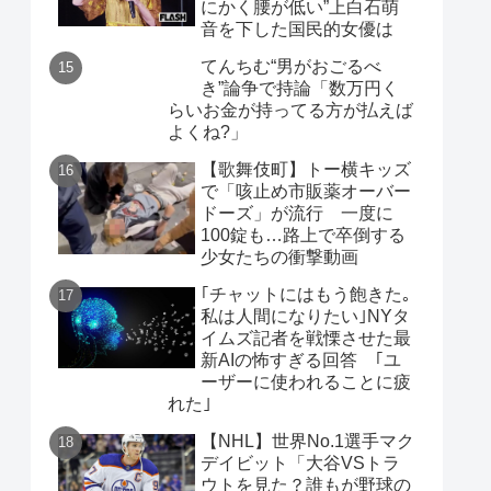
にかく腰が低い”上白石萌
音を下した国民的女優は
てんちむ“男がおごるべ
き”論争で持論「数万円く
らいお金が持ってる方が払えば
よくね?」
【歌舞伎町】トー横キッズ
で「咳止め市販薬オーバー
ドーズ」が流行 一度に
100錠も…路上で卒倒する
少女たちの衝撃動画
｢チャットにはもう飽きた｡
私は人間になりたい｣NYタ
イムズ記者を戦慄させた最
新AIの怖すぎる回答 ｢ユ
ーザーに使われることに疲
れた｣
【NHL】世界No.1選手マク
デイビット「大谷VSトラ
ウトを見た？誰もが野球の