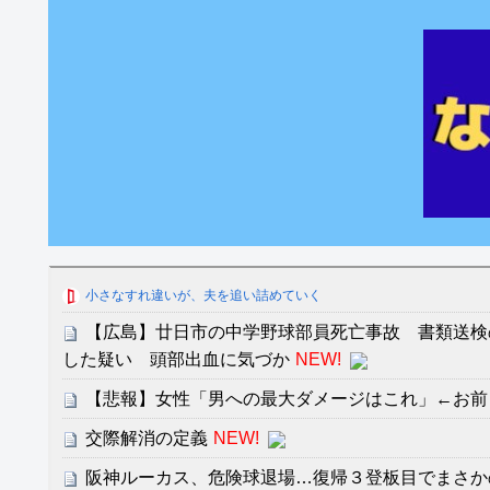
小さなすれ違いが、夫を追い詰めていく
【広島】廿日市の中学野球部員死亡事故 書類送検
した疑い 頭部出血に気づか
NEW!
【悲報】女性「男への最大ダメージはこれ」←お前
交際解消の定義
NEW!
阪神ルーカス、危険球退場…復帰３登板目でまさか