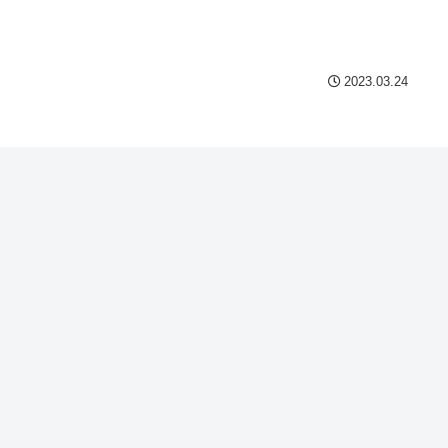
Powered by livedoor 相互
2023.03.24