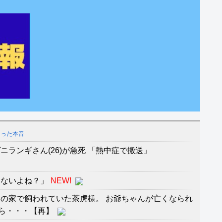
あった本音
ニランギさん(26)が急死 「熱中症で搬送」
わないよね？」
NEW!
の家で飼われていた茶虎様。 お爺ちゃんが亡くなられ
ら・・・【再】