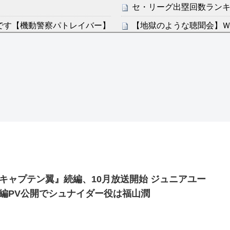
セ・リーグ出塁回数ランキング
です【機動警察パトレイバー】
【地獄のような聴聞会】Ｗ
ン・フンミン先発落ちは「監
感想：敵を探すよりトアの書を
すまん熊本やがコンビニ
ディズニーが「大課金時代
分からないらしい
の課金チケに
ンは采配に辛辣「おそろしい内
海外「日本よ、お前がナン
世界が衝撃
許された夫婦としての時間をひ
【第7話予告】水10ドラ
2/25(水)
36歳の彼女と結婚したい
キャプテン翼』続編、10月放送開始 ジュニアユー
出した… 他
編PV公開でシュナイダー役は福山潤
「本気で潰しにきてる」滝
ァン衝撃