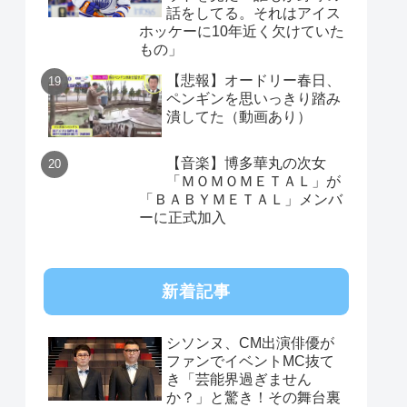
話をしてる。それはアイス
ホッケーに10年近く欠けていた
もの」
【悲報】オードリー春日、
ペンギンを思いっきり踏み
潰してた（動画あり）
【音楽】博多華丸の次女
「ＭＯＭＯＭＥＴＡＬ」が
「ＢＡＢＹＭＥＴＡＬ」メンバ
ーに正式加入
新着記事
シソンヌ、CM出演俳優が
ファンでイベントMC抜て
き「芸能界過ぎません
か？」と驚き！その舞台裏