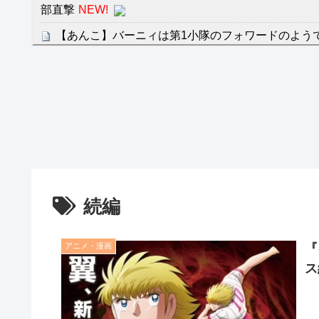
部直撃
NEW!
【あんこ】バーニィは第1小隊のフォワードのよう
第57話 ああ、心配だ心配だ
NEW!
クレバテスⅡ-魔獣の王と偽りの勇者伝承- 第4話 
餌に誘き出す作戦！
【画像】発達障害の子どもはこの絵の意味がすぐに
日本が北朝鮮に辛勝し二次予選3連勝も、海外ファ
容の後半」「今日の森保はチキン」
七ツ森りり ご令嬢と召使いの禁断の恋…1日だけ
続編
たすら愛し合う。
Powered by livedoor 相互RSS
アニメ・漫画
『
ス