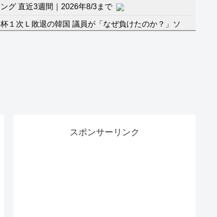
 直近3週間｜2026年8/3まで
杯１次Ｌ敗退の韓国 議員が「なぜ負けたのか？」ソ
督の報復」
に食品も水もない
」に突入！アトラクションパスがどれもこれも1500円
バーワンだ」 熊本地震直後の日本の対応のスピードに
マ『ラムネモンキー』 トレンディなクリスマスイヴ
スポンサーリンク
のに、家族が猛反対。家族から信じられない言葉が飛び
沢秀明の新オーディションが“まんまジャニーズ”とフ