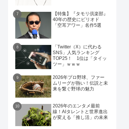
【特集】『タモリ倶楽部』
40年の歴史にピリオド
「空耳アワー」名作5選
「Twitter（X）に代わる
SNS」人気ランキング
TOP25！ 1位は「タイッ
ツー」ｗｗｗ
2026年プロ野球、ファー
ムリーグが熱い！伝説と未
来を繋ぐ野球の魅力
2026年のエンタメ最前
線！AIタレントと世界進出
が変える「推し活」の未来