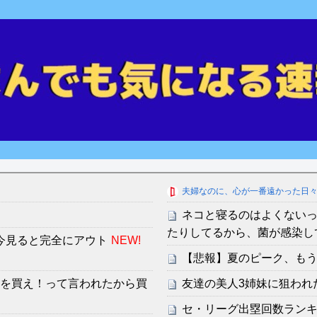
夫婦なのに、心が一番遠かった日
ネコと寝るのはよくないっ
たりしてるから、菌が感染し
今見ると完全にアウト
NEW!
【悲報】夏のピーク、も
ンを買え！って言われたから買
友達の美人3姉妹に狙われ
セ・リーグ出塁回数ランキング