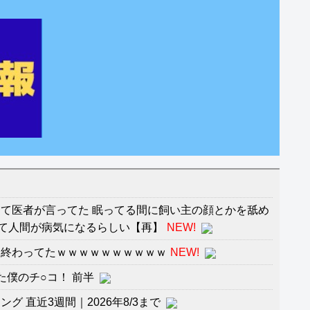
々
て医者が言ってた 眠ってる間に飼い主の顔とかを舐め
て人間が病気になるらしい【再】
NEW!
う終わってたｗｗｗｗｗｗｗｗｗｗ
NEW!
た僕のチ○コ！ 前半
 直近3週間｜2026年8/3まで