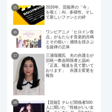
2026年、芸能界の「今」
を覗く：AI、多様性、そし
て新しいファンとの絆
ワンピアニメ「ヒロイン視
点」がもたらす音楽的共鳴
とその狙い：感情を揺さぶ
る旋律の正体
三浦瑠麗氏 夫の弁護士が
旧統一教会関係者と認め
「正直、報道を見て驚いて
おります」 弁護士変更を
報告
【芸能】テレビ関係者500
人に聞いた「性格がいい女