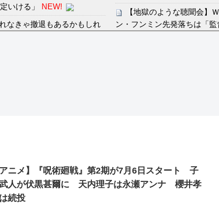
規定いける」
NEW!
【地獄のような聴聞会】Ｗ
れなきゃ撤退もあるかもしれ
ン・フンミン先発落ちは「監
すまん熊本やがコンビニ
感想：敵を探すよりトアの書を
ディズニーが「大課金時代
の課金チケに
分からないらしい
海外「日本よ、お前がナン
ンは采配に辛辣「おそろしい内
世界が衝撃
【第7話予告】水10ドラ
許された夫婦としての時間をひ
2/25(水)
36歳の彼女と結婚したい
出した… 他
アニメ】『呪術廻戦』第2期が7月6日スタート 子
「本気で潰しにきてる」滝
武人が伏黒甚爾に 天内理子は永瀬アンナ 櫻井孝
ァン衝撃
は続投
Powered by livedoor 相互