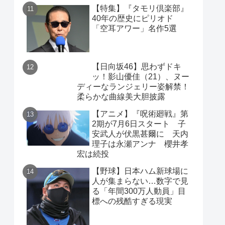
【特集】『タモリ倶楽部』
40年の歴史にピリオド
「空耳アワー」名作5選
【日向坂46】思わずドキ
ッ！影山優佳（21）、ヌー
ディーなランジェリー姿解禁！
柔らかな曲線美大胆披露
【アニメ】『呪術廻戦』第
2期が7月6日スタート 子
安武人が伏黒甚爾に 天内
理子は永瀬アンナ 櫻井孝
宏は続投
【野球】日本ハム新球場に
人が集まらない…数字で見
る「年間300万人動員」目
標への残酷すぎる現実