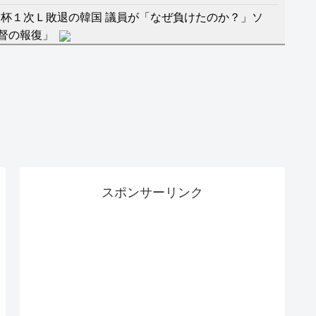
杯１次Ｌ敗退の韓国 議員が「なぜ負けたのか？」ソ
督の報復」
に食品も水もない
」に突入！アトラクションパスがどれもこれも1500円
バーワンだ」 熊本地震直後の日本の対応のスピードに
マ『ラムネモンキー』 トレンディなクリスマスイヴ
スポンサーリンク
のに、家族が猛反対。家族から信じられない言葉が飛び
沢秀明の新オーディションが“まんまジャニーズ”とフ
RSS