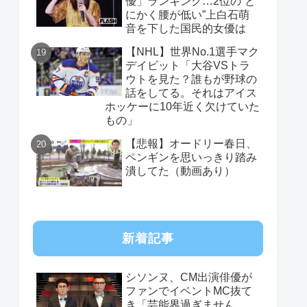
優」ランキング…2位の“と
にかく腰が低い”上白石萌
音を下した国民的女優は
【NHL】世界No.1選手マク
デイビット「大谷VSトラ
ウトを見た？誰もが野球の
話をしてる。それはアイス
ホッケーに10年近く欠けていた
もの」
【悲報】オードリー春日、
ペンギンを思いっきり踏み
潰してた（動画あり）
新着記事
シソンヌ、CM出演俳優が
ファンでイベントMC抜て
き「芸能界過ぎません