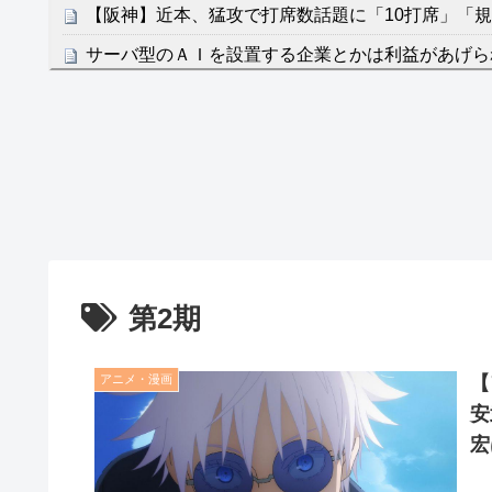
【阪神】近本、猛攻で打席数話題に「10打席」「
サーバ型のＡＩを設置する企業とかは利益があげら
ないね
NEW!
クレバテスⅡ-魔獣の王と偽りの勇者伝承- 第4話 
餌に誘き出す作戦！
【画像】発達障害の子どもはこの絵の意味がすぐに
日本が北朝鮮に辛勝し二次予選3連勝も、海外ファ
容の後半」「今日の森保はチキン」
七ツ森りり ご令嬢と召使いの禁断の恋…1日だけ
第2期
たすら愛し合う。
Powered by livedoor 相互RSS
アニメ・漫画
【
安
宏