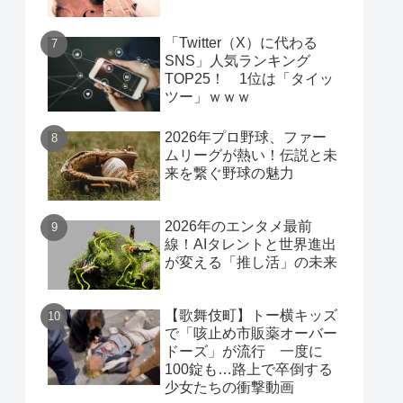
「Twitter（X）に代わる
SNS」人気ランキング
TOP25！ 1位は「タイッ
ツー」ｗｗｗ
2026年プロ野球、ファー
ムリーグが熱い！伝説と未
来を繋ぐ野球の魅力
2026年のエンタメ最前
線！AIタレントと世界進出
が変える「推し活」の未来
【歌舞伎町】トー横キッズ
で「咳止め市販薬オーバー
ドーズ」が流行 一度に
100錠も…路上で卒倒する
少女たちの衝撃動画