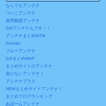
は采配に辛辣「おそろしい
なんでもアンテナ
ンディなクリスマスイヴ
内容の後半」「今日の森保
2/25(水)
つべこアンテナ
はチキン」
無理難題アンテナ
36歳の彼女と結婚したい
七ツ森りり ご令嬢と召使
のに、家族が猛反対。家族
2chアンテナんです～！
いの禁断の恋…1日だけ許さ
から信じられない言葉が飛
アンテナまとめMTM
れた夫婦としての時間をひ
び出した… 他
たすら愛し合う。
2chnavi
「本気で潰しにきてる」
ブルーアンテナ
Powered by livedoor 相
滝沢秀明の新オーディショ
5chまとめMAP
ンが“まんまジャニーズ”とフ
互RSS
ァン衝撃
まとめサイトのアンテナ
負けないアンテナ！
Powered by livedoor 相
アンテナプラス
互RSS
NEWまとめサイトアンテナ！
まとめブログランキング
あぼーんアンテナ