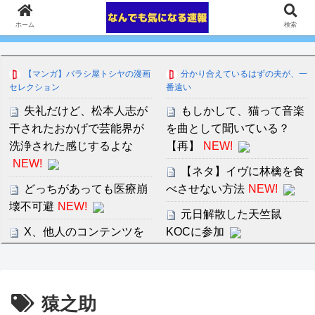
ホーム
検索
【マンガ】バラシ屋トシヤの漫画
分かり合えているはずの夫が、一
セレクション
番遠い
失礼だけど、松本人志が
もしかして、猫って音楽
干されたおかげで芸能界が
を曲として聞いている？
洗浄された感じするよな
【再】
NEW!
NEW!
【ネタ】イヴに林檎を食
どっちがあっても医療崩
べさせない方法
NEW!
壊不可避
NEW!
元日解散した天竺鼠
X、他人のコンテンツを
KOCに参加
パクったり煽ってインプ稼
セ・リーグ出塁回数ラン
ぎするアカウントの収益化
キング 直近3週間｜2026年
停止。今後はオリジナル重
8/3まで
猿之助
視
NEW!