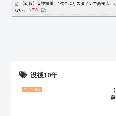
【朗報】阪神前川、4試合ぶりスタメンで高橋宏斗
ない」
NEW!
ＮＨＫが映らないテレビで料金は不当と主張してい
クレバテスⅡ-魔獣の王と偽りの勇者伝承- 第4話 
餌に誘き出す作戦！
【画像】発達障害の子どもはこの絵の意味がすぐに
日本が北朝鮮に辛勝し二次予選3連勝も、海外ファ
容の後半」「今日の森保はチキン」
七ツ森りり ご令嬢と召使いの禁断の恋…1日だけ
没後10年
たすら愛し合う。
Powered by livedoor 相互RSS
アニメ・漫画
【
蘇