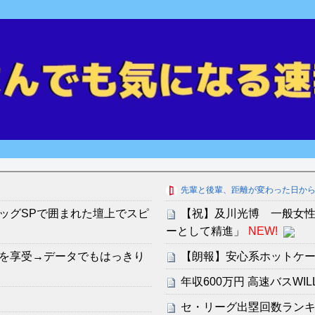
先輩と後輩、距離が変わった日か
ッグSPで囲まれた壇上でスピ
【祝】及川光博 一般女
ーとして精進」
NEW!
を享受→データでもはっきり
【朗報】安心系ホットケ
年収600万円 高速バスWI
セ・リーグ出塁回数ランキング