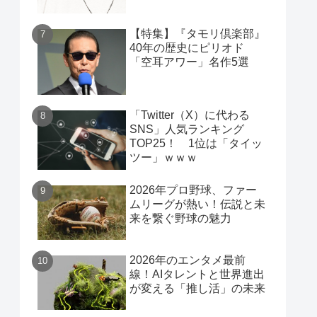
【特集】『タモリ倶楽部』
40年の歴史にピリオド
「空耳アワー」名作5選
「Twitter（X）に代わる
SNS」人気ランキング
TOP25！ 1位は「タイッ
ツー」ｗｗｗ
2026年プロ野球、ファー
ムリーグが熱い！伝説と未
来を繋ぐ野球の魅力
2026年のエンタメ最前
線！AIタレントと世界進出
が変える「推し活」の未来