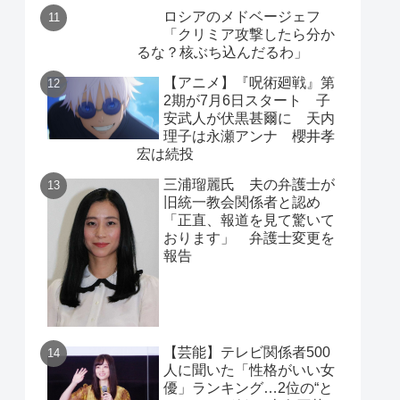
ロシアのメドベージェフ
「クリミア攻撃したら分か
るな？核ぶち込んだるわ」
【アニメ】『呪術廻戦』第
2期が7月6日スタート 子
安武人が伏黒甚爾に 天内
理子は永瀬アンナ 櫻井孝
宏は続投
三浦瑠麗氏 夫の弁護士が
旧統一教会関係者と認め
「正直、報道を見て驚いて
おります」 弁護士変更を
報告
【芸能】テレビ関係者500
人に聞いた「性格がいい女
優」ランキング…2位の“と