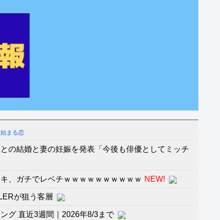
ら始まる恋
性との結婚と妻の妊娠を発表「今後も俳優としてミッチ
ーキ、ガチでレベチｗｗｗｗｗｗｗｗｗｗ
NEW!
LLERが狙う客層
 直近3週間｜2026年8/3まで