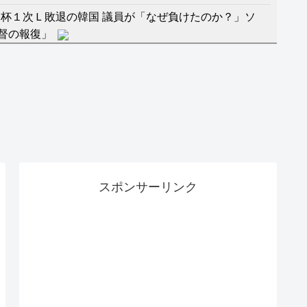
杯１次Ｌ敗退の韓国 議員が「なぜ負けたのか？」ソ
督の報復」
に食品も水もない
」に突入！アトラクションパスがどれもこれも1500円
バーワンだ」 熊本地震直後の日本の対応のスピードに
マ『ラムネモンキー』 トレンディなクリスマスイヴ
スポンサーリンク
のに、家族が猛反対。家族から信じられない言葉が飛び
沢秀明の新オーディションが“まんまジャニーズ”とフ
RSS