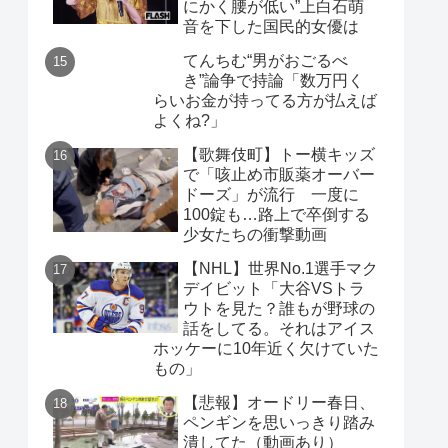
にかく腰が低い”上白石萌
音を下した国民的女優は
てんちむ“男がおごるべ
き”論争で持論「数万円く
らいお金が持ってる方が払えば
よくね?」
【歌舞伎町】トー横キッズ
で「咳止め市販薬オーバー
ドーズ」が流行 一度に
100錠も…路上で卒倒する
少女たちの衝撃動画
【NHL】世界No.1選手マク
デイビット「大谷VSトラ
ウトを見た？誰もが野球の
話をしてる。それはアイス
ホッケーに10年近く欠けていた
もの」
【悲報】オードリー春日、
ペンギンを思いっきり踏み
潰してた（動画あり）