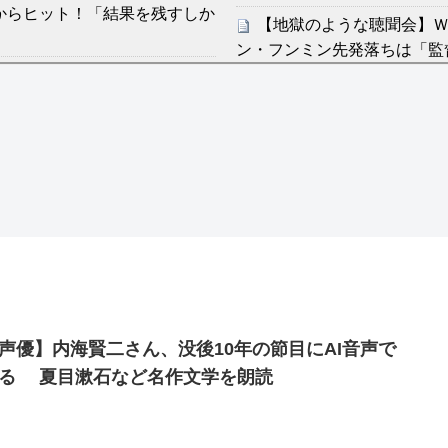
からヒット！「結果を残すしか
【地獄のような聴聞会】Ｗ
ン・フンミン先発落ちは「監
た主婦の裁判が……
すまん熊本やがコンビニ
感想：敵を探すよりトアの書を
ディズニーが「大課金時代
の課金チケに
分からないらしい
海外「日本よ、お前がナン
ンは采配に辛辣「おそろしい内
世界が衝撃
【第7話予告】水10ドラ
許された夫婦としての時間をひ
2/25(水)
36歳の彼女と結婚したい
出した… 他
声優】内海賢二さん、没後10年の節目にAI音声で
「本気で潰しにきてる」滝
る 夏目漱石など名作文学を朗読
ァン衝撃
Powered by livedoor 相互