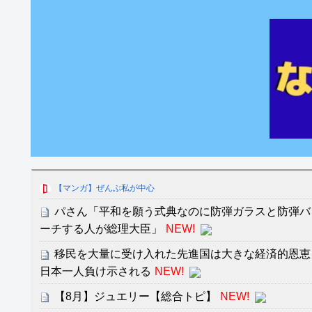
【マンガ】ぜんぶ私が中心
パさん「平和を願う式典なのに防弾ガラスと防弾バ
ーチする人が総理大臣」
NEW!
移民を大量に受け入れた先進国は大きな経済的恩恵
日本一人負け示される
NEW!
【8月】ジュエリー【総合トピ】
NEW!