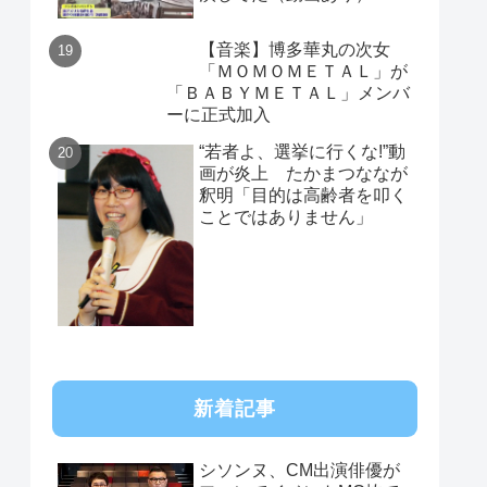
【音楽】博多華丸の次女
「ＭＯＭＯＭＥＴＡＬ」が
「ＢＡＢＹＭＥＴＡＬ」メンバ
ーに正式加入
“若者よ、選挙に行くな!”動
画が炎上 たかまつななが
釈明「目的は高齢者を叩く
ことではありません」
新着記事
シソンヌ、CM出演俳優が