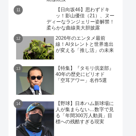
【日向坂46】思わずドキ
ッ！影山優佳（21）、ヌー
ディーなランジェリー姿解禁！
柔らかな曲線美大胆披露
2026年のエンタメ最前
線！AIタレントと世界進出
が変える「推し活」の未来
【特集】『タモリ倶楽部』
40年の歴史にピリオド
「空耳アワー」名作5選
【野球】日本ハム新球場に
人が集まらない…数字で見
る「年間300万人動員」目
標への残酷すぎる現実