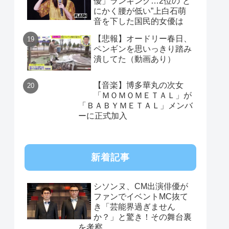
優」ランキング…2位の“と
にかく腰が低い”上白石萌
音を下した国民的女優は
【悲報】オードリー春日、
ペンギンを思いっきり踏み
潰してた（動画あり）
【音楽】博多華丸の次女
「ＭＯＭＯＭＥＴＡＬ」が
「ＢＡＢＹＭＥＴＡＬ」メンバ
ーに正式加入
新着記事
シソンヌ、CM出演俳優が
ファンでイベントMC抜て
き「芸能界過ぎません
か？」と驚き！その舞台裏
を考察