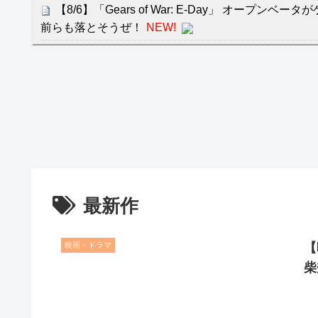
【8/6】「Gears of War: E-Day」 オープンベ
前らも落とそうぜ！
NEW!
【阪神】大竹耕太郎、勝利インタビューで涙「当た
ゃない」
NEW!
クレバテスⅡ-魔獣の王と偽りの勇者伝承- 第4話 
餌に誘き出す作戦！
【画像】発達障害の子どもはこの絵の意味がすぐに
日本が北朝鮮に辛勝し二次予選3連勝も、海外ファ
容の後半」「今日の森保はチキン」
最新作
七ツ森りり ご令嬢と召使いの禁断の恋…1日だけ
たすら愛し合う。
映画・ドラマ
【
Powered by livedoor 相互RSS
柴