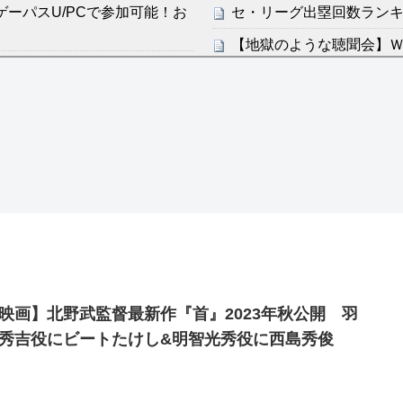
ータがゲーパスU/PCで参加可能！お
セ・リーグ出塁回数ランキング
【地獄のような聴聞会】Ｗ
り前に野球ができる、そうじ
ン・フンミン先発落ちは「監
すまん熊本やがコンビニ
感想：敵を探すよりトアの書を
ディズニーが「大課金時代
の課金チケに
分からないらしい
海外「日本よ、お前がナン
ンは采配に辛辣「おそろしい内
世界が衝撃
【第7話予告】水10ドラ
許された夫婦としての時間をひ
2/25(水)
36歳の彼女と結婚したい
映画】北野武監督最新作『首』2023年秋公開 羽
出した… 他
秀吉役にビートたけし&明智光秀役に西島秀俊
「本気で潰しにきてる」滝
ァン衝撃