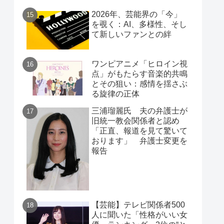
2026年、芸能界の「今」
を覗く：AI、多様性、そし
て新しいファンとの絆
ワンピアニメ「ヒロイン視
点」がもたらす音楽的共鳴
とその狙い：感情を揺さぶ
る旋律の正体
三浦瑠麗氏 夫の弁護士が
旧統一教会関係者と認め
「正直、報道を見て驚いて
おります」 弁護士変更を
報告
【芸能】テレビ関係者500
人に聞いた「性格がいい女