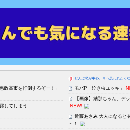
ぜんぶ私が中心、そう思われたく
悪政高市を打倒するぞー！」
モバP「泣き虫ユッキ」
N
【画像】結那ちゃん、デッ
露してしまう
NEW!
近藤あさみ 大人になると
～！