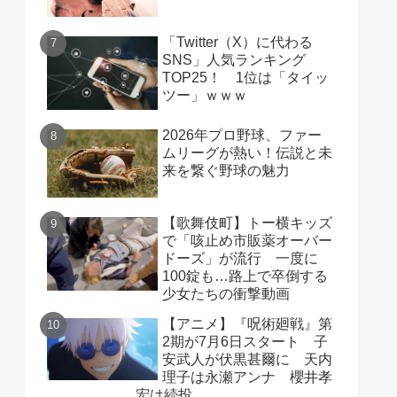
「Twitter（X）に代わる
SNS」人気ランキング
TOP25！ 1位は「タイッ
ツー」ｗｗｗ
2026年プロ野球、ファー
ムリーグが熱い！伝説と未
来を繋ぐ野球の魅力
【歌舞伎町】トー横キッズ
で「咳止め市販薬オーバー
ドーズ」が流行 一度に
100錠も…路上で卒倒する
少女たちの衝撃動画
【アニメ】『呪術廻戦』第
2期が7月6日スタート 子
安武人が伏黒甚爾に 天内
理子は永瀬アンナ 櫻井孝
宏は続投