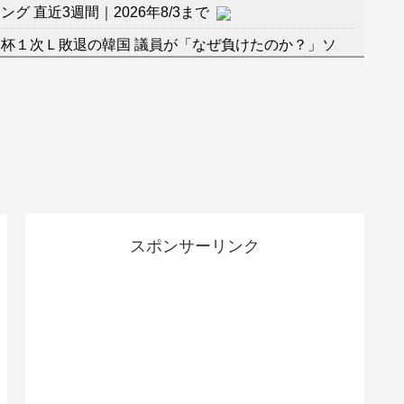
 直近3週間｜2026年8/3まで
杯１次Ｌ敗退の韓国 議員が「なぜ負けたのか？」ソ
督の報復」
に食品も水もない
」に突入！アトラクションパスがどれもこれも1500円
バーワンだ」 熊本地震直後の日本の対応のスピードに
マ『ラムネモンキー』 トレンディなクリスマスイヴ
スポンサーリンク
のに、家族が猛反対。家族から信じられない言葉が飛び
沢秀明の新オーディションが“まんまジャニーズ”とフ