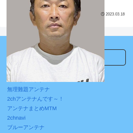
は采配に辛辣「おそろしい
【第7話予告】水10ドラ
内容の後半」「今日の森保
2023.03.18
マ『ラムネモンキー』 トレ
はチキン」
ンディなクリスマスイヴ
七ツ森りり ご令嬢と召使
2/25(水)
いの禁断の恋…1日だけ許さ
36歳の彼女と結婚したい
れた夫婦としての時間をひ
のに、家族が猛反対。家族
たすら愛し合う。
アンテナサイト
から信じられない言葉が飛
び出した… 他
Powered by livedoor 相
なんでもアンテナ
互RSS
「本気で潰しにきてる」
つべこアンテナ
滝沢秀明の新オーディショ
無理難題アンテナ
ンが“まんまジャニーズ”とフ
ァン衝撃
2chアンテナんです～！
アンテナまとめMTM
Powered by livedoor 相
2chnavi
互RSS
ブルーアンテナ