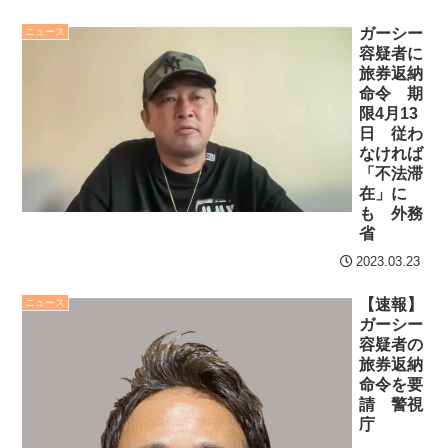
ロいwwww
NEW!
8/3まで
ガーシー
ニュース
容疑者に
他国から安価な製品が大
【地獄のような聴聞会】
旅券返納
量に入ってくると市場から
Ｗ杯１次Ｌ敗退の韓国 議員
命令 期
駆逐されかねないからな。
が「なぜ負けたのか？」ソ
限4月13
自由な市場が原則とは言
日 従わ
ン・フンミン先発落ちは
なければ
え、国による保護も必要だ
「監督の報復」
「不法滞
NEW!
在」に
すまん熊本やがコンビニ
も 外務
クレバテスⅡ-魔獣の王と
に食品も水もない
省
偽りの勇者伝承- 第4話 感
ディズニーが「大課金時
2023.03.23
想：敵を探すよりトアの書
代」に突入！アトラクショ
を餌に誘き出す作戦！
【速報】
ニュース
ンパスがどれもこれも1500
ガーシー
【画像】発達障害の子ど
円の課金チケに
容疑者の
もはこの絵の意味がすぐに
旅券返納
海外「日本よ、お前がナ
分からないらしい
命令を要
ンバーワンだ」 熊本地震直
請 警視
日本が北朝鮮に辛勝し二
後の日本の対応のスピード
庁
次予選3連勝も、海外ファン
に世界が衝撃