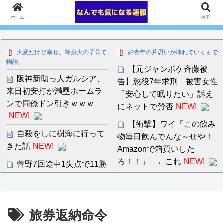
ホーム
検索
大変だけど幸せ。等身大の子育て
好青年の片思いが壊れていくまで
物語。
【元ジャンポケ斉藤被
阪神新助っ人ガルシア、
告】懲役7年求刑 被害女性
来日初安打が満塁ホームラ
「安心して眠りたい」訴え
ンで同僚ドン引きｗｗｗ
にネットで賛否
NEW!
NEW!
【衝撃】ワイ「この飲み
自殺をしに樹海に行って
物毎日飲んでんな～せや！
きた話
NEW!
Amazonで箱買いした
ろ！！」 ←これ
NEW!
菅野7回途中1失点で11勝
目ｗｗｗｗｗｗｗｗｗｗｗ
中川朋美 １メートル越え
ｗ
NEW!
の大迫力白おっぱい！！
【朗報】全員が35歳を突
セ・リーグ出塁回数ラン
旅券返納命令
破したPerfumeさん、おエ
キング 直近3週間｜2026年