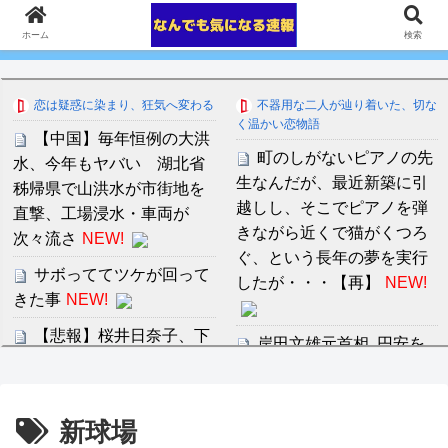
ホーム
検索
恋は疑惑に染まり、狂気へ変わる
不器用な二人が辿り着いた、切な
く温かい恋物語
【中国】毎年恒例の大洪
町のしがないピアノの先
水、今年もヤバい 湖北省
生なんだが、最近新築に引
秭帰県で山洪水が市街地を
越しし、そこでピアノを弾
直撃、工場浸水・車両が
きながら近くで猫がくつろ
次々流さ
NEW!
ぐ、という長年の夢を実行
サボっててツケが回って
したが・・・【再】
NEW!
きた事
NEW!
【悲報】桜井日奈子、下
岸田文雄元首相､円安を
半身が豊満すぎてしまう
阻止するために日米の通貨
wwwwww
NEW!
当局が実施した為替介入は
｢一時しのぎに過ぎない｣と
【阪神】ルーキー神宮僚
新球場
の認識を示す
NEW!
介、１軍デビューで３者凡