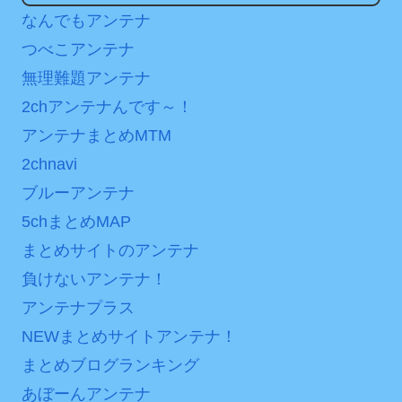
ンパスがどれもこれも1500
七ツ森りり ご令嬢と召使
なんでもアンテナ
円の課金チケに
いの禁断の恋…1日だけ許さ
つべこアンテナ
れた夫婦としての時間をひ
海外「日本よ、お前がナ
たすら愛し合う。
無理難題アンテナ
ンバーワンだ」 熊本地震直
後の日本の対応のスピード
2chアンテナんです～！
Powered by livedoor 相
に世界が衝撃
アンテナまとめMTM
互RSS
【第7話予告】水10ドラ
2chnavi
マ『ラムネモンキー』 トレ
ブルーアンテナ
ンディなクリスマスイヴ
5chまとめMAP
2/25(水)
まとめサイトのアンテナ
36歳の彼女と結婚したい
負けないアンテナ！
のに、家族が猛反対。家族
から信じられない言葉が飛
アンテナプラス
び出した… 他
NEWまとめサイトアンテナ！
「本気で潰しにきてる」
まとめブログランキング
滝沢秀明の新オーディショ
あぼーんアンテナ
ンが“まんまジャニーズ”とフ