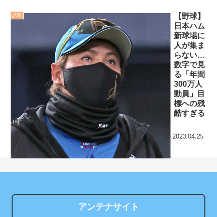
退！筒香斬り！
NEW!
姫乃さん「揺らしただけ
【野球】
話題
日本ハム
のやつ」ワイら、揺らすだ
国際的な小咄 混ぜるな危
新球場に
けで語彙力を失う
険
NEW!
人が集ま
らない…
セ・リーグ出塁回数ラン
クレバテスⅡ-魔獣の王と
数字で見
キング 直近3週間｜2026年
偽りの勇者伝承- 第4話 感
る「年間
8/3まで
想：敵を探すよりトアの書
300万人
動員」目
を餌に誘き出す作戦！
【地獄のような聴聞会】
標への残
Ｗ杯１次Ｌ敗退の韓国 議員
【画像】発達障害の子ど
酷すぎる
現実
が「なぜ負けたのか？」ソ
もはこの絵の意味がすぐに
ン・フンミン先発落ちは
分からないらしい
2023.04.25
「監督の報復」
日本が北朝鮮に辛勝し二
すまん熊本やがコンビニ
次予選3連勝も、海外ファン
に食品も水もない
は采配に辛辣「おそろしい
内容の後半」「今日の森保
ディズニーが「大課金時
はチキン」
代」に突入！アトラクショ
アンテナサイト