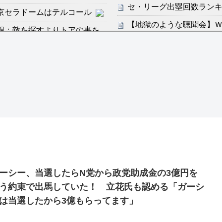
セ・リーグ出塁回数ランキング
京セラドームはテルコール
【地獄のような聴聞会】Ｗ
感想：敵を探すよりトアの書を
ン・フンミン先発落ちは「監
すまん熊本やがコンビニ
分からないらしい
ディズニーが「大課金時代
ンは采配に辛辣「おそろしい内
の課金チケに
海外「日本よ、お前がナン
許された夫婦としての時間をひ
世界が衝撃
【第7話予告】水10ドラ
2/25(水)
36歳の彼女と結婚したい
ーシー、当選したらN党から政党助成金の3億円を
出した… 他
う約束で出馬していた！ 立花氏も認める「ガーシ
「本気で潰しにきてる」滝
は当選したから3億もらってます」
ァン衝撃