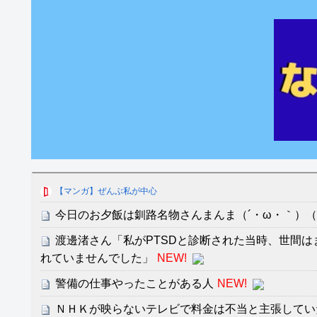
【マンガ】ぜんぶ私が中心
今日のお夕飯は釧路名物さんまんま（´・ω・｀）
渡邊渚さん「私がPTSDと診断された当時、世間は
れていませんでした」
NEW!
警備の仕事やったことがある人
NEW!
ＮＨＫが映らないテレビで料金は不当と主張してい