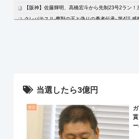
【阪神】佐藤輝明、高橋宏斗から先制23号2ラン！
クレバテスⅡ-魔獣の王と偽りの勇者伝承- 第4話 
餌に誘き出す作戦！
【画像】発達障害の子どもはこの絵の意味がすぐに
日本が北朝鮮に辛勝し二次予選3連勝も、海外ファ
容の後半」「今日の森保はチキン」
七ツ森りり ご令嬢と召使いの禁断の恋…1日だけ
たすら愛し合う。
当選したら3億円
Powered by livedoor 相互RSS
政治
ガ
貰
ー