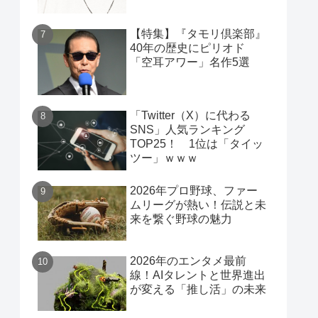
【特集】『タモリ倶楽部』
40年の歴史にピリオド
「空耳アワー」名作5選
「Twitter（X）に代わる
SNS」人気ランキング
TOP25！ 1位は「タイッ
ツー」ｗｗｗ
2026年プロ野球、ファー
ムリーグが熱い！伝説と未
来を繋ぐ野球の魅力
2026年のエンタメ最前
線！AIタレントと世界進出
が変える「推し活」の未来