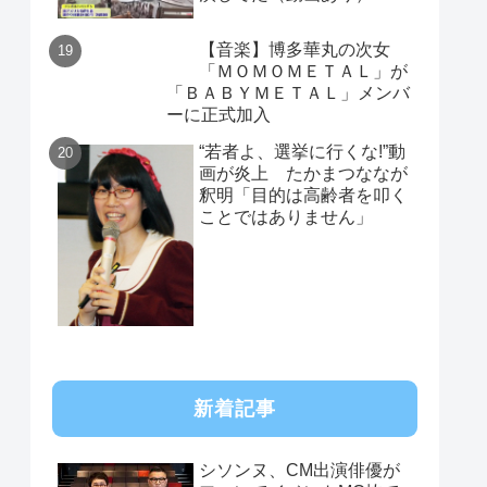
【音楽】博多華丸の次女
「ＭＯＭＯＭＥＴＡＬ」が
「ＢＡＢＹＭＥＴＡＬ」メンバ
ーに正式加入
“若者よ、選挙に行くな!”動
画が炎上 たかまつななが
釈明「目的は高齢者を叩く
ことではありません」
新着記事
シソンヌ、CM出演俳優が