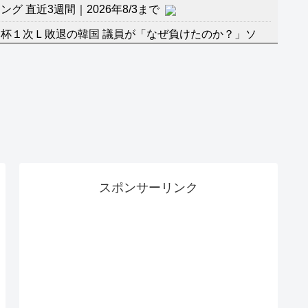
 直近3週間｜2026年8/3まで
杯１次Ｌ敗退の韓国 議員が「なぜ負けたのか？」ソ
督の報復」
に食品も水もない
」に突入！アトラクションパスがどれもこれも1500円
バーワンだ」 熊本地震直後の日本の対応のスピードに
マ『ラムネモンキー』 トレンディなクリスマスイヴ
スポンサーリンク
のに、家族が猛反対。家族から信じられない言葉が飛び
沢秀明の新オーディションが“まんまジャニーズ”とフ