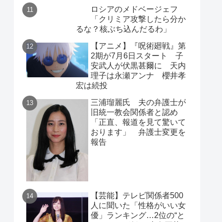
ロシアのメドベージェフ
「クリミア攻撃したら分か
るな？核ぶち込んだるわ」
【アニメ】『呪術廻戦』第
2期が7月6日スタート 子
安武人が伏黒甚爾に 天内
理子は永瀬アンナ 櫻井孝
宏は続投
三浦瑠麗氏 夫の弁護士が
旧統一教会関係者と認め
「正直、報道を見て驚いて
おります」 弁護士変更を
報告
【芸能】テレビ関係者500
人に聞いた「性格がいい女
優」ランキング…2位の“と