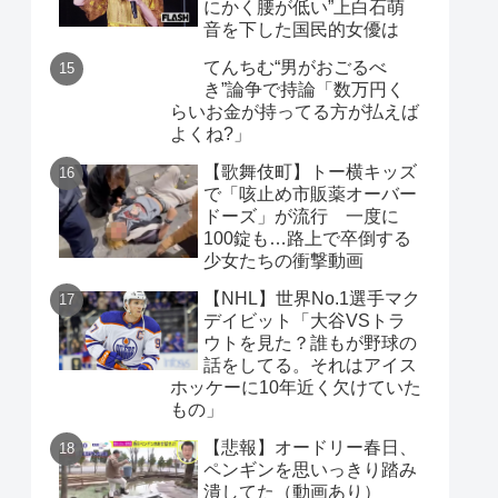
にかく腰が低い”上白石萌
音を下した国民的女優は
てんちむ“男がおごるべ
き”論争で持論「数万円く
らいお金が持ってる方が払えば
よくね?」
【歌舞伎町】トー横キッズ
で「咳止め市販薬オーバー
ドーズ」が流行 一度に
100錠も…路上で卒倒する
少女たちの衝撃動画
【NHL】世界No.1選手マク
デイビット「大谷VSトラ
ウトを見た？誰もが野球の
話をしてる。それはアイス
ホッケーに10年近く欠けていた
もの」
【悲報】オードリー春日、
ペンギンを思いっきり踏み
潰してた（動画あり）