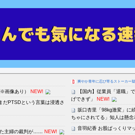
爽やか青年に忍び寄るストーカー
（※画像あり）
NEW!
【国内】従業員「退職」で
げできず」
NEW!
まだPTSDという言葉は浸透さ
坂口杏里「98kg激変」
ちゃにされてる」知人は懸念
音羽紀香 お股ぱっくりマ
た主婦の裁判が……
NEW!