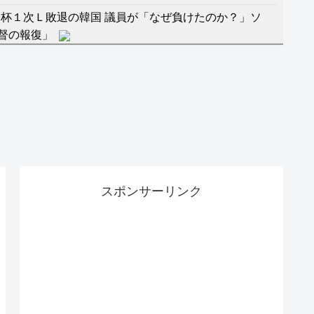
杯１次Ｌ敗退の韓国 議員が「なぜ負けたのか？」ソ
督の報復」
に食品も水もない
」に突入！アトラクションパスがどれもこれも1500円
バーワンだ」 熊本地震直後の日本の対応のスピードに
マ『ラムネモンキー』 トレンディなクリスマスイヴ
スポンサーリンク
のに、家族が猛反対。家族から信じられない言葉が飛び
沢秀明の新オーディションが“まんまジャニーズ”とフ
RSS