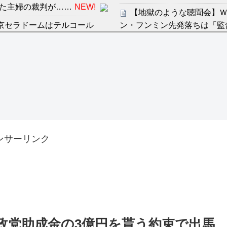
た主婦の裁判が……
NEW!
【地獄のような聴聞会】Ｗ
京セラドームはテルコール
ン・フンミン先発落ちは「監
すまん熊本やがコンビニ
感想：敵を探すよりトアの書を
ディズニーが「大課金時代
の課金チケに
分からないらしい
海外「日本よ、お前がナン
ンは采配に辛辣「おそろしい内
世界が衝撃
【第7話予告】水10ドラ
許された夫婦としての時間をひ
2/25(水)
ンサーリンク
36歳の彼女と結婚したい
出した… 他
「本気で潰しにきてる」滝
ァン衝撃
Powered by livedoor 相互
政党助成金の3億円を貰う約束で出馬