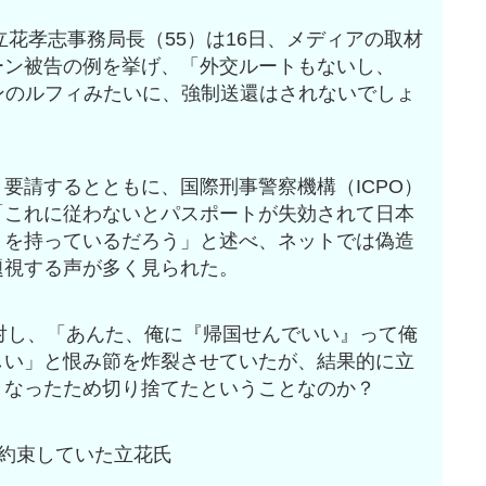
立花孝志事務局長（55）は16日、メディアの取材
ーン被告の例を挙げ、「外交ルートもないし、
ンのルフィみたいに、強制送還はされないでしょ
要請するとともに、国際刑事警察機構（ICPO）
「これに従わないとパスポートが失効されて日本
トを持っているだろう」と述べ、ネットでは偽造
題視する声が多く見られた。
に対し、「あんた、俺に『帰国せんでいい』って俺
しい」と恨み節を炸裂させていたが、結果的に立
くなったため切り捨てたということなのか？
約束していた立花氏