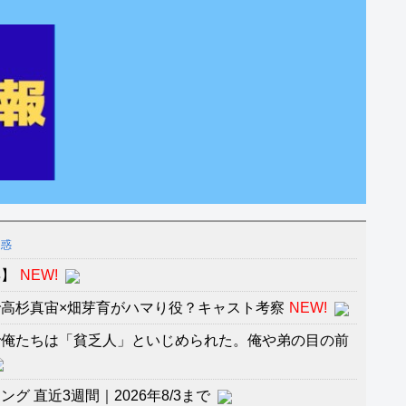
疑惑
再】
NEW!
高杉真宙×畑芽育がハマり役？キャスト考察
NEW!
で俺たちは「貧乏人」といじめられた。俺や弟の目の前
 直近3週間｜2026年8/3まで