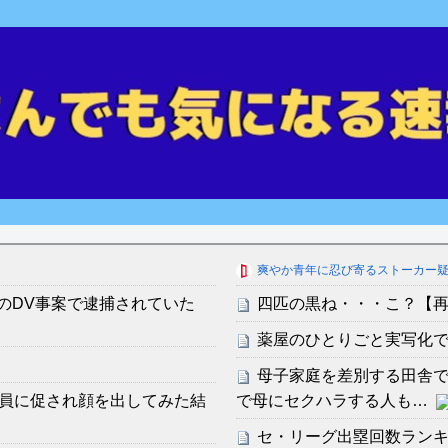
爽やか青年に忍び寄るストーカー
へのDV事案で逮捕されていた
四匹の黒ね・・・こ？【
薬屋のひとりごと実写化で
母子家庭を差別する田舎
員に促され顔を出してみた結
で母にセクハラする人も…
セ・リーグ出塁回数ランキング