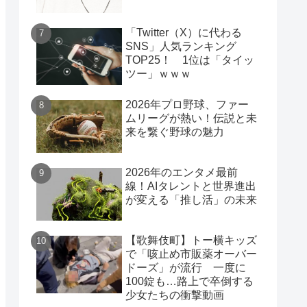
「Twitter（X）に代わる
SNS」人気ランキング
TOP25！ 1位は「タイッ
ツー」ｗｗｗ
2026年プロ野球、ファー
ムリーグが熱い！伝説と未
来を繋ぐ野球の魅力
2026年のエンタメ最前
線！AIタレントと世界進出
が変える「推し活」の未来
【歌舞伎町】トー横キッズ
で「咳止め市販薬オーバー
ドーズ」が流行 一度に
100錠も…路上で卒倒する
少女たちの衝撃動画