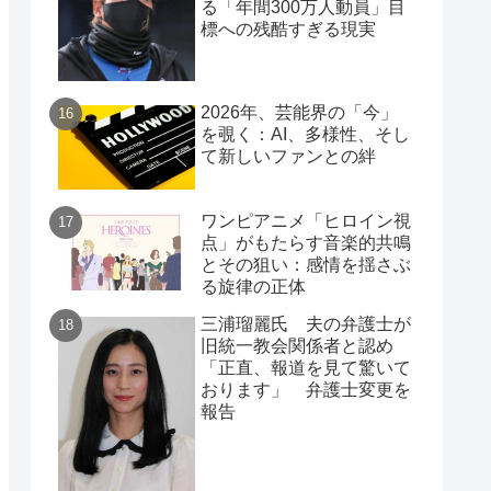
る「年間300万人動員」目
標への残酷すぎる現実
2026年、芸能界の「今」
を覗く：AI、多様性、そし
て新しいファンとの絆
ワンピアニメ「ヒロイン視
点」がもたらす音楽的共鳴
とその狙い：感情を揺さぶ
る旋律の正体
三浦瑠麗氏 夫の弁護士が
旧統一教会関係者と認め
「正直、報道を見て驚いて
おります」 弁護士変更を
報告