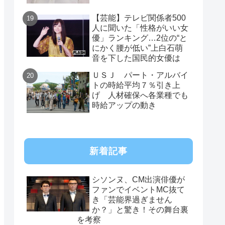
【芸能】テレビ関係者500
人に聞いた「性格がいい女
優」ランキング…2位の“と
にかく腰が低い”上白石萌
音を下した国民的女優は
ＵＳＪ パート・アルバイ
トの時給平均７％引き上
げ 人材確保へ各業種でも
時給アップの動き
新着記事
シソンヌ、CM出演俳優が
ファンでイベントMC抜て
き「芸能界過ぎません
か？」と驚き！その舞台裏
を考察