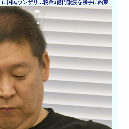
い”に国民ウンザリ…税金3億円譲渡を勝手に約束