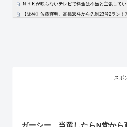
ＮＨＫが映らないテレビで料金は不当と主張してい
【阪神】佐藤輝明、高橋宏斗から先制23号2ラン！
NEW!
クレバテスⅡ-魔獣の王と偽りの勇者伝承- 第4話 
餌に誘き出す作戦！
【画像】発達障害の子どもはこの絵の意味がすぐに
日本が北朝鮮に辛勝し二次予選3連勝も、海外ファ
容の後半」「今日の森保はチキン」
七ツ森りり ご令嬢と召使いの禁断の恋…1日だけ
スポ
たすら愛し合う。
Powered by livedoor 相互RSS
ガーシー、当選したらN党から