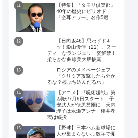
【特集】『タモリ倶楽部』
40年の歴史にピリオド
「空耳アワー」名作5選
【日向坂46】思わずドキ
ッ！影山優佳（21）、ヌー
ディーなランジェリー姿解禁！
柔らかな曲線美大胆披露
ロシアのメドベージェフ
「クリミア攻撃したら分か
るな？核ぶち込んだるわ」
【アニメ】『呪術廻戦』第
2期が7月6日スタート 子
安武人が伏黒甚爾に 天内
理子は永瀬アンナ 櫻井孝
宏は続投
【野球】日本ハム新球場に
人が集まらない…数字で見