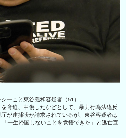
シーこと東谷義和容疑者（51）。
らを脅迫、中傷したなどとして、暴力行為法違反
視庁が逮捕状が請求されているが、東谷容疑者は
、「一生帰国しないことを覚悟できた」と逃亡宣