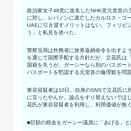
政治家女子48党に改名したNHK党元党首の
に対し、レバノンに逃亡したカルロス・ゴ
UAEに引き渡すメリットはない。フィリピ
う」と私見を述べた。
警察当局は外務省に旅券返納命令を出すよう
を通じて国際手配する方針だが、立花氏は
国籍を失うが、ガーシーなら別のパスポー
パスポートを黙認する元党首の倫理観を問
東谷容疑者は10日、自身のSNSで立花氏
に言ったやんか。論点をすり替えないでほ
花氏が東谷容疑者を利用し、利用価値が無
■巨額の税金をガーシー議員に「あげる」と