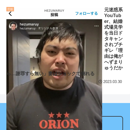
る大捜査線」スピンオフド
キング 直近3週間｜2026年
元迷惑系
芸能
ラマ、正式に中止との報道
8/3まで
YouTub
NEW!
er、結婚
【地獄のような聴聞会】
式場見学
【安価・あんこ】ナポリ
Ｗ杯１次Ｌ敗退の韓国 議員
を当日ド
タンナイト 第43話 ………父
タキャン
が「なぜ負けたのか？」ソ
されブチ
を唆し、妹を誑かし、偽り
ン・フンミン先発落ちは
ギレ「理
の王の野望の為に………
「監督の報復」
由は俺が
へずまり
クレバテスⅡ-魔獣の王と
すまん熊本やがコンビニ
ゅうだか
偽りの勇者伝承- 第4話 感
に食品も水もない
ら…謝罪すら無い」妻はショックで倒れる
想：敵を探すよりトアの書
ディズニーが「大課金時
2023.03.30
を餌に誘き出す作戦！
代」に突入！アトラクショ
【画像】発達障害の子ど
ンパスがどれもこれも1500
もはこの絵の意味がすぐに
円の課金チケに
分からないらしい
海外「日本よ、お前がナ
日本が北朝鮮に辛勝し二
ンバーワンだ」 熊本地震直
アンテナサイト
次予選3連勝も、海外ファン
後の日本の対応のスピード