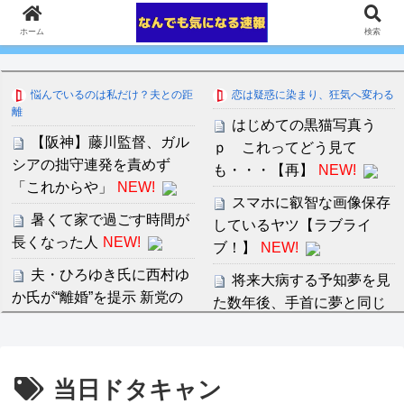
ホーム
検索
悩んでいるのは私だけ？夫との距
恋は疑惑に染まり、狂気へ変わる
離
はじめての黒猫写真う
【阪神】藤川監督、ガル
ｐ これってどう見て
シアの拙守連発を責めず
も・・・【再】
NEW!
「これからや」
NEW!
スマホに叡智な画像保存
暑くて家で過ごす時間が
しているヤツ【ラブライ
長くなった人
NEW!
ブ！】
NEW!
夫・ひろゆき氏に西村ゆ
将来大病する予知夢を見
か氏が“離婚”を提示 新党の
た数年後、手首に夢と同じ
届け出を知らされず激怒
アザができた。「ヤバい」
「信頼関係が保てず夫婦を
と察した私はすぐ保険に入
続け
NEW!
りまくり…
当日ドタキャン
佐藤二朗さん主演の「踊
セ・リーグ出塁回数ラン