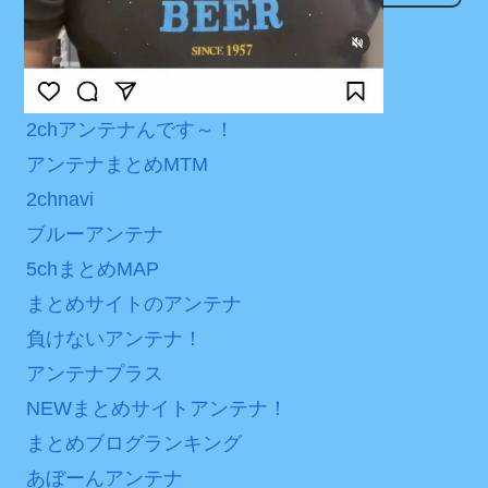
は采配に辛辣「おそろしい
に世界が衝撃
なんでもアンテナ
内容の後半」「今日の森保
つべこアンテナ
【第7話予告】水10ドラ
はチキン」
マ『ラムネモンキー』 トレ
無理難題アンテナ
七ツ森りり ご令嬢と召使
ンディなクリスマスイヴ
2chアンテナんです～！
いの禁断の恋…1日だけ許さ
2/25(水)
アンテナまとめMTM
れた夫婦としての時間をひ
36歳の彼女と結婚したい
たすら愛し合う。
2chnavi
のに、家族が猛反対。家族
ブルーアンテナ
から信じられない言葉が飛
Powered by livedoor 相
び出した… 他
5chまとめMAP
互RSS
まとめサイトのアンテナ
「本気で潰しにきてる」
滝沢秀明の新オーディショ
負けないアンテナ！
ンが“まんまジャニーズ”とフ
アンテナプラス
ァン衝撃
NEWまとめサイトアンテナ！
Powered by livedoor 相
まとめブログランキング
互RSS
あぼーんアンテナ